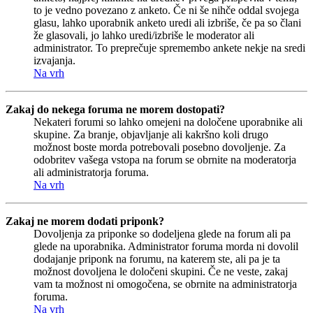
to je vedno povezano z anketo. Če ni še nihče oddal svojega
glasu, lahko uporabnik anketo uredi ali izbriše, če pa so člani
že glasovali, jo lahko uredi/izbriše le moderator ali
administrator. To preprečuje spremembo ankete nekje na sredi
izvajanja.
Na vrh
Zakaj do nekega foruma ne morem dostopati?
Nekateri forumi so lahko omejeni na določene uporabnike ali
skupine. Za branje, objavljanje ali kakršno koli drugo
možnost boste morda potrebovali posebno dovoljenje. Za
odobritev vašega vstopa na forum se obrnite na moderatorja
ali administratorja foruma.
Na vrh
Zakaj ne morem dodati priponk?
Dovoljenja za priponke so dodeljena glede na forum ali pa
glede na uporabnika. Administrator foruma morda ni dovolil
dodajanje priponk na forumu, na katerem ste, ali pa je ta
možnost dovoljena le določeni skupini. Če ne veste, zakaj
vam ta možnost ni omogočena, se obrnite na administratorja
foruma.
Na vrh