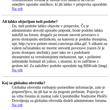
omejitev uporabe smeškov, ki jih lahko v prispevku uporabite.
Na vrh
Ali lahko objavljam tudi podobe?
Da, tudi podobe lahko objavite v prispevku. Če je
administrator dovolil uporabo priponk, boste podobo lahko
naložili na forum, drugače pa morate navesti povezavo z
javno dostopnim strežnikom, na katerem je podoba shranjena,
npr. http://www.primer-strani.com/moja-slika.gif. S slikami na
vašem računalniku ne morete ustvariti povezave (razen če je
javno dostopen strežnik), prav tako ne s podobami
shranjenimi za verodostojnimi mehanizmi, npr. s poštnimi
nabiralniki hotmail ali yahoo, s stranmi, ki so zaščitene z
geslom itd. Za naložitev podobe uporabite tag BBKode [img].
Na vrh
Kaj so globalna obvestila?
Globalna obvestila vsebujejo pomembne informacije, zato je
priporočljivo, da jih kar se da pogosto prebirate. Pojavijo se
na vrhu foruma in znotraj vaše Uporabniške Nadzorne Plošče.
Dovoljenja za globalna obvestila dodeli administrator foruma.
Na vrh