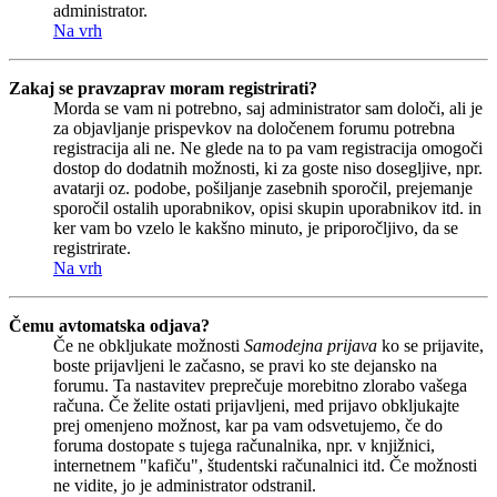
administrator.
Na vrh
Zakaj se pravzaprav moram registrirati?
Morda se vam ni potrebno, saj administrator sam določi, ali je
za objavljanje prispevkov na določenem forumu potrebna
registracija ali ne. Ne glede na to pa vam registracija omogoči
dostop do dodatnih možnosti, ki za goste niso dosegljive, npr.
avatarji oz. podobe, pošiljanje zasebnih sporočil, prejemanje
sporočil ostalih uporabnikov, opisi skupin uporabnikov itd. in
ker vam bo vzelo le kakšno minuto, je priporočljivo, da se
registrirate.
Na vrh
Čemu avtomatska odjava?
Če ne obkljukate možnosti
Samodejna prijava
ko se prijavite,
boste prijavljeni le začasno, se pravi ko ste dejansko na
forumu. Ta nastavitev preprečuje morebitno zlorabo vašega
računa. Če želite ostati prijavljeni, med prijavo obkljukajte
prej omenjeno možnost, kar pa vam odsvetujemo, če do
foruma dostopate s tujega računalnika, npr. v knjižnici,
internetnem "kafiču", študentski računalnici itd. Če možnosti
ne vidite, jo je administrator odstranil.