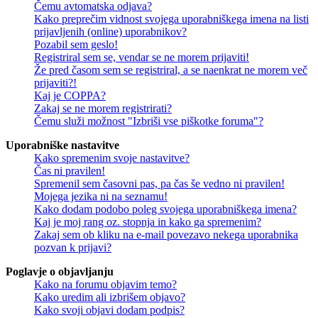
Čemu avtomatska odjava?
Kako preprečim vidnost svojega uporabniškega imena na listi
prijavljenih (online) uporabnikov?
Pozabil sem geslo!
Registriral sem se, vendar se ne morem prijaviti!
Že pred časom sem se registriral, a se naenkrat ne morem več
prijaviti?!
Kaj je COPPA?
Zakaj se ne morem registrirati?
Čemu služi možnost "Izbriši vse piškotke foruma"?
Uporabniške nastavitve
Kako spremenim svoje nastavitve?
Čas ni pravilen!
Spremenil sem časovni pas, pa čas še vedno ni pravilen!
Mojega jezika ni na seznamu!
Kako dodam podobo poleg svojega uporabniškega imena?
Kaj je moj rang oz. stopnja in kako ga spremenim?
Zakaj sem ob kliku na e-mail povezavo nekega uporabnika
pozvan k prijavi?
Poglavje o objavljanju
Kako na forumu objavim temo?
Kako uredim ali izbrišem objavo?
Kako svoji objavi dodam podpis?