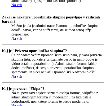
administratorja (pošljite mu zasebno sporočilo).
Na vrh
Zakaj se nekatere uporabniške skupine pojavljajo v različnih
barvah?
Možno je, da je administrator članom uporabniške skupine
določil barvo, kar pa služi temu, da se med seboj lažje
prepoznajo.
Na vrh
Kaj je "Privzeta uporabniška skupina"?
Če pripadate večim uporabniškim skupinam, je vaša privzeta
skupina tista, od katere privzamete barvo in rang (oboje je
vidno ostalim uporabnikom). Administrator foruma lahko
dodeli možnost, da svojo privzeto uporabniško skupino
spremenite, in sicer na vaši Uporabniški Nadzorni plošči.
Na vrh
Kaj je povezava "Ekipa"?
Na tej povezavi najdete seznam osebja foruma, vključno z
administratorjem foruma in moderatorji, pa tudi ostale
podrobnosti, npr. katere forume te osebe moderirajo.
Na vrh