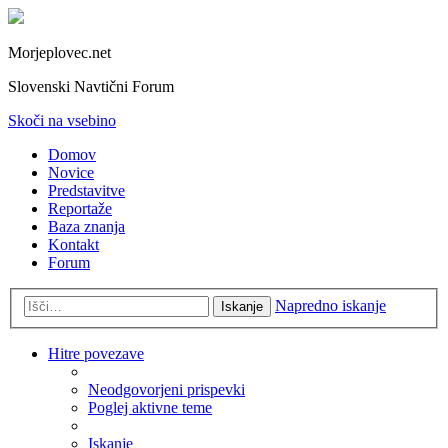
Morjeplovec.net
Slovenski Navtični Forum
Skoči na vsebino
Domov
Novice
Predstavitve
Reportaže
Baza znanja
Kontakt
Forum
Napredno iskanje
Iskanje
Hitre povezave
Neodgovorjeni prispevki
Poglej aktivne teme
Iskanje