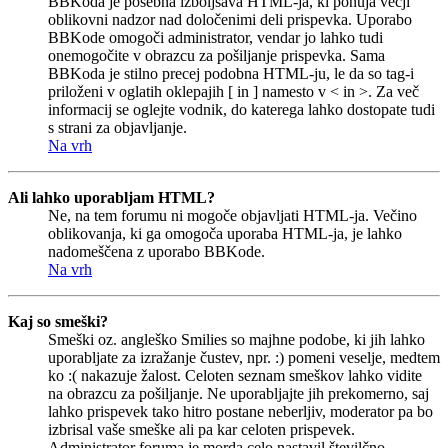
BBKoda je posebna izboljšava HTML-ja, ki ponuja večji
oblikovni nadzor nad določenimi deli prispevka. Uporabo
BBKode omogoči administrator, vendar jo lahko tudi
onemogočite v obrazcu za pošiljanje prispevka. Sama
BBKoda je stilno precej podobna HTML-ju, le da so tag-i
priloženi v oglatih oklepajih [ in ] namesto v < in >. Za več
informacij se oglejte vodnik, do katerega lahko dostopate tudi
s strani za objavljanje.
Na vrh
Ali lahko uporabljam HTML?
Ne, na tem forumu ni mogoče objavljati HTML-ja. Večino
oblikovanja, ki ga omogoča uporaba HTML-ja, je lahko
nadomeščena z uporabo BBKode.
Na vrh
Kaj so smeški?
Smeški oz. angleško Smilies so majhne podobe, ki jih lahko
uporabljate za izražanje čustev, npr. :) pomeni veselje, medtem
ko :( nakazuje žalost. Celoten seznam smeškov lahko vidite
na obrazcu za pošiljanje. Ne uporabljajte jih prekomerno, saj
lahko prispevek tako hitro postane neberljiv, moderator pa bo
izbrisal vaše smeške ali pa kar celoten prispevek.
Administrator foruma je morda celo nastavil številčno