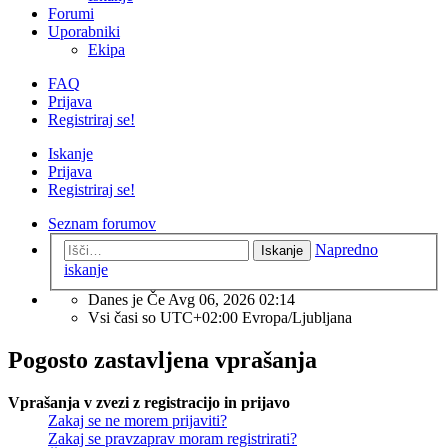
Forumi
Uporabniki
Ekipa
FAQ
Prijava
Registriraj se!
Iskanje
Prijava
Registriraj se!
Seznam forumov
Napredno
Iskanje
iskanje
Danes je Če Avg 06, 2026 02:14
Vsi časi so UTC+02:00 Evropa/Ljubljana
Pogosto zastavljena vprašanja
Vprašanja v zvezi z registracijo in prijavo
Zakaj se ne morem prijaviti?
Zakaj se pravzaprav moram registrirati?