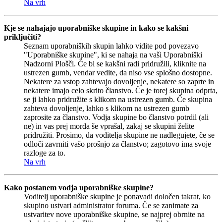
Na vrh
Kje se nahajajo uporabniške skupine in kako se kakšni
priključiti?
Seznam uporabniških skupin lahko vidite pod povezavo
"Uporabniške skupine", ki se nahaja na vaši Uporabniški
Nadzorni Plošči. Če bi se kakšni radi pridružili, kliknite na
ustrezen gumb, vendar vedite, da niso vse splošno dostopne.
Nekatere za vstop zahtevajo dovoljenje, nekatere so zaprte in
nekatere imajo celo skrito članstvo. Če je torej skupina odprta,
se ji lahko pridružite s klikom na ustrezen gumb. Če skupina
zahteva dovoljenje, lahko s klikom na ustrezen gumb
zaprosite za članstvo. Vodja skupine bo članstvo potrdil (ali
ne) in vas prej morda še vprašal, zakaj se skupini želite
pridružiti. Prosimo, da voditelja skupine ne nadlegujete, če se
odloči zavrniti vašo prošnjo za članstvo; zagotovo ima svoje
razloge za to.
Na vrh
Kako postanem vodja uporabniške skupine?
Voditelj uporabniške skupine je ponavadi določen takrat, ko
skupino ustvari administrator foruma. Če se zanimate za
ustvaritev nove uporabniške skupine, se najprej obrnite na