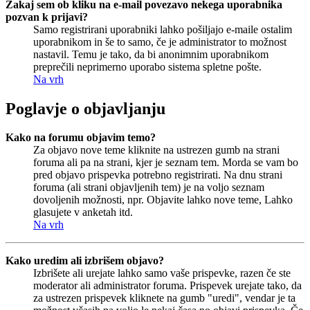
Zakaj sem ob kliku na e-mail povezavo nekega uporabnika
pozvan k prijavi?
Samo registrirani uporabniki lahko pošiljajo e-maile ostalim
uporabnikom in še to samo, če je administrator to možnost
nastavil. Temu je tako, da bi anonimnim uporabnikom
preprečili neprimerno uporabo sistema spletne pošte.
Na vrh
Poglavje o objavljanju
Kako na forumu objavim temo?
Za objavo nove teme kliknite na ustrezen gumb na strani
foruma ali pa na strani, kjer je seznam tem. Morda se vam bo
pred objavo prispevka potrebno registrirati. Na dnu strani
foruma (ali strani objavljenih tem) je na voljo seznam
dovoljenih možnosti, npr. Objavite lahko nove teme, Lahko
glasujete v anketah itd.
Na vrh
Kako uredim ali izbrišem objavo?
Izbrišete ali urejate lahko samo vaše prispevke, razen če ste
moderator ali administrator foruma. Prispevek urejate tako, da
za ustrezen prispevek kliknete na gumb "uredi", vendar je ta