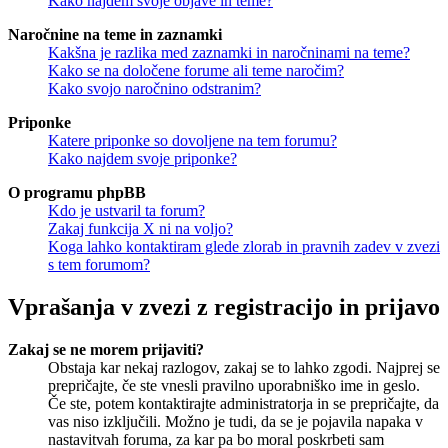
Kako najdem svoje objave in teme?
Naročnine na teme in zaznamki
Kakšna je razlika med zaznamki in naročninami na teme?
Kako se na določene forume ali teme naročim?
Kako svojo naročnino odstranim?
Priponke
Katere priponke so dovoljene na tem forumu?
Kako najdem svoje priponke?
O programu phpBB
Kdo je ustvaril ta forum?
Zakaj funkcija X ni na voljo?
Koga lahko kontaktiram glede zlorab in pravnih zadev v zvezi
s tem forumom?
Vprašanja v zvezi z registracijo in prijavo
Zakaj se ne morem prijaviti?
Obstaja kar nekaj razlogov, zakaj se to lahko zgodi. Najprej se
prepričajte, če ste vnesli pravilno uporabniško ime in geslo.
Če ste, potem kontaktirajte administratorja in se prepričajte, da
vas niso izključili. Možno je tudi, da se je pojavila napaka v
nastavitvah foruma, za kar pa bo moral poskrbeti sam