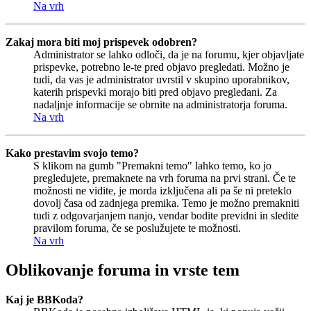
Na vrh
Zakaj mora biti moj prispevek odobren?
Administrator se lahko odloči, da je na forumu, kjer objavljate
prispevke, potrebno le-te pred objavo pregledati. Možno je
tudi, da vas je administrator uvrstil v skupino uporabnikov,
katerih prispevki morajo biti pred objavo pregledani. Za
nadaljnje informacije se obrnite na administratorja foruma.
Na vrh
Kako prestavim svojo temo?
S klikom na gumb "Premakni temo" lahko temo, ko jo
pregledujete, premaknete na vrh foruma na prvi strani. Če te
možnosti ne vidite, je morda izključena ali pa še ni preteklo
dovolj časa od zadnjega premika. Temo je možno premakniti
tudi z odgovarjanjem nanjo, vendar bodite previdni in sledite
pravilom foruma, če se poslužujete te možnosti.
Na vrh
Oblikovanje foruma in vrste tem
Kaj je BBKoda?