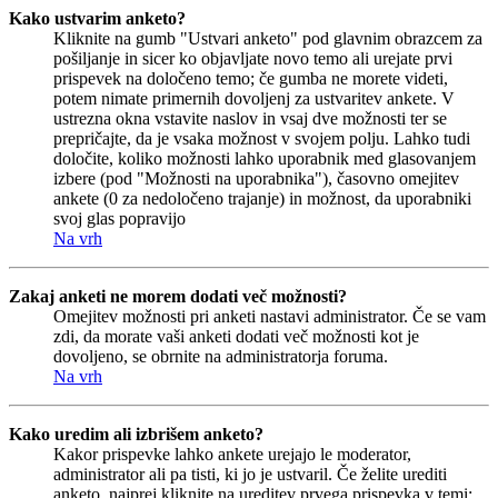
Kako ustvarim anketo?
Kliknite na gumb "Ustvari anketo" pod glavnim obrazcem za
pošiljanje in sicer ko objavljate novo temo ali urejate prvi
prispevek na določeno temo; če gumba ne morete videti,
potem nimate primernih dovoljenj za ustvaritev ankete. V
ustrezna okna vstavite naslov in vsaj dve možnosti ter se
prepričajte, da je vsaka možnost v svojem polju. Lahko tudi
določite, koliko možnosti lahko uporabnik med glasovanjem
izbere (pod "Možnosti na uporabnika"), časovno omejitev
ankete (0 za nedoločeno trajanje) in možnost, da uporabniki
svoj glas popravijo
Na vrh
Zakaj anketi ne morem dodati več možnosti?
Omejitev možnosti pri anketi nastavi administrator. Če se vam
zdi, da morate vaši anketi dodati več možnosti kot je
dovoljeno, se obrnite na administratorja foruma.
Na vrh
Kako uredim ali izbrišem anketo?
Kakor prispevke lahko ankete urejajo le moderator,
administrator ali pa tisti, ki jo je ustvaril. Če želite urediti
anketo, najprej kliknite na ureditev prvega prispevka v temi;