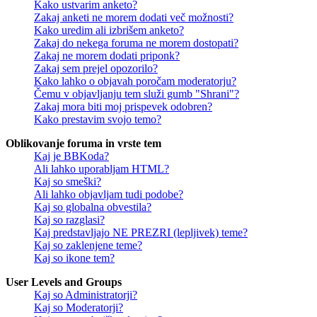
Kako ustvarim anketo?
Zakaj anketi ne morem dodati več možnosti?
Kako uredim ali izbrišem anketo?
Zakaj do nekega foruma ne morem dostopati?
Zakaj ne morem dodati priponk?
Zakaj sem prejel opozorilo?
Kako lahko o objavah poročam moderatorju?
Čemu v objavljanju tem služi gumb "Shrani"?
Zakaj mora biti moj prispevek odobren?
Kako prestavim svojo temo?
Oblikovanje foruma in vrste tem
Kaj je BBKoda?
Ali lahko uporabljam HTML?
Kaj so smeški?
Ali lahko objavljam tudi podobe?
Kaj so globalna obvestila?
Kaj so razglasi?
Kaj predstavljajo NE PREZRI (lepljivek) teme?
Kaj so zaklenjene teme?
Kaj so ikone tem?
User Levels and Groups
Kaj so Administratorji?
Kaj so Moderatorji?