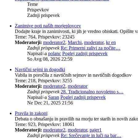
Teme
Prispevkov
Zadnji prispevek
Zanimive poti naših morjeplovcev
Dodajte kraje in zanimivosti, ki jih je vredno obiskati. Opišite va
Teme
:
764
,
Prispevkov
:
23245
Moderatorji:
moderator2
,
Marchi
,
moderator
,
kr en
Zadnji prispevek
Re: Primerni zalivi za nočite…
Napisal/-a
polanc
Poglej zadnji prispevek
So Avg 08, 2026 22:59
Navtični sejmi in dogodki
Vabila in poročila z navtičnih sejmov in navtičnih dogodkov
Teme
:
218
,
Prispevkov
:
3255
Moderatorji:
moderator2
,
moderator
Zadnji prispevek
28. Tradicionalno novoletno s…
Napisal/-a
Saran
Poglej zadnji prispevek
Ne Dec 21, 2025 21:56
Pravila in zakoni
Debata o obnašanju in pravilih na morju ter starih in novih zako
Teme
:
923
,
Prispevkov
:
18061
Moderatorji:
moderator2
,
moderator
,
pajer1
Zadnji prispevek
Re: Srečevanje in luči na bar…