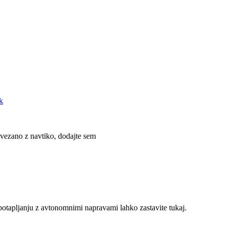
k
ovezano z navtiko, dodajte sem
potapljanju z avtonomnimi napravami lahko zastavite tukaj.