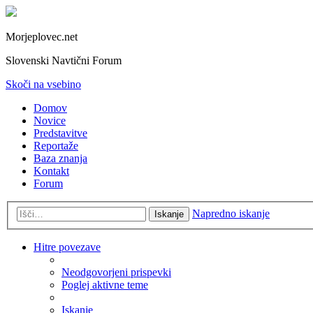
Morjeplovec.net
Slovenski Navtični Forum
Skoči na vsebino
Domov
Novice
Predstavitve
Reportaže
Baza znanja
Kontakt
Forum
Napredno iskanje
Iskanje
Hitre povezave
Neodgovorjeni prispevki
Poglej aktivne teme
Iskanje