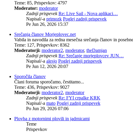
Teme
:
85
,
Prispevkov
:
4797
Moderator:
moderator
Zadnji prispevek
Re: Live Sail - Nova aplikaci…
Napisal/-a
primozk
Poglej zadnji prispevek
Pe Jun 26, 2026 15:37
Srečanja članov Morjeplovec.net
Vabila in navodila za redna mesečna srečanja članov in poseb
Teme
:
127
,
Prispevkov
:
8362
Moderatorji:
moderator2
,
moderator
,
theDamjan
Zadnji prispevek
Re: Srečanje morjeplovcev JUN…
Napisal/-a
alesjo
Poglej zadnji prispevek
Pe Jun 12, 2026 20:07
Sporočila članov
Člani foruma sporočamo, čestitamo...
Teme
:
436
,
Prispevkov
:
9027
Moderatorji:
moderator2
,
moderator
Zadnji prispevek
Re: FYI crpalke KRK
Napisal/-a
mato
Poglej zadnji prispevek
Po Jun 29, 2026 07:06
Plovba z motornimi plovili in jadrnicami
Teme
Prispevkov