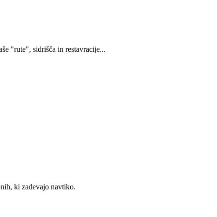
še "rute", sidrišča in restavracije...
nih, ki zadevajo navtiko.