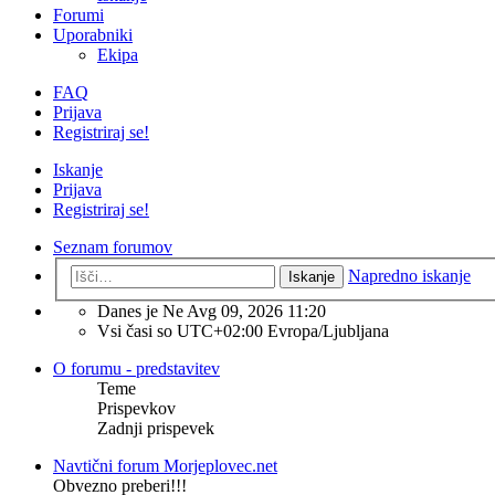
Forumi
Uporabniki
Ekipa
FAQ
Prijava
Registriraj se!
Iskanje
Prijava
Registriraj se!
Seznam forumov
Napredno iskanje
Iskanje
Danes je Ne Avg 09, 2026 11:20
Vsi časi so UTC+02:00 Evropa/Ljubljana
O forumu - predstavitev
Teme
Prispevkov
Zadnji prispevek
Navtični forum Morjeplovec.net
Obvezno preberi!!!