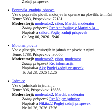
Zadnji prispevek
Popravila, gradnja, obnova
Vse o popravilu plovil, motorjev in opreme na plovilih, tehnični
Teme
:
5083
,
Prispevkov
:
72181
Moderatorji:
moderator2
,
cibro
,
Marchi
,
moderator
Zadnji prispevek
Re: Antifouling v Marini v la…
Napisal/-a
sailord
Poglej zadnji prispevek
Če Avg 06, 2026 15:46
Motorna plovila
Vse o gliserjih, cruiserjih in jahtah ter plovba z njimi
Teme
:
1788
,
Prispevkov
:
30056
Moderatorji:
moderator2
,
cibro
,
moderator
Zadnji prispevek
Re: informacija
Napisal/-a
Aky
Poglej zadnji prispevek
To Jul 28, 2026 12:26
Jadrnice
Vse o jadrnicah in jadranju
Teme
:
896
,
Prispevkov
:
16656
Moderatorji:
moderator2
,
Marchi
,
moderator
Zadnji prispevek
Re: Najem jadrnice
Napisal/-a
Nikita22
Poglej zadnji prispevek
Ne Jul 26, 2026 17:26