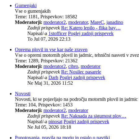
Gumenjaki
Vse o gumenjakih
Teme
:
1181
,
Prispevkov
:
18582
Moderatorji:
moderator2
,
moderator
,
MareC
,
janadino
Zadnji prispevek
Re: Katero lepilo - flika bay…
Napisal/-a
1stofficer
Poglej zadnji prispevek
To Jul 07, 2026 22:13
Oprema plovil in vse kar paše zraven
Vse o opremi motornih plovil in jadrnic, tehnični nasveti v zvezi
Teme
:
1289
,
Prispevkov
:
21362
Moderatorji:
moderator2
,
cibro
,
moderator
Zadnji prispevek
Re: Nosilec pasarele
Napisal/-a
Darh
Poglej zadnji prispevek
Ne Maj 31, 2026 11:52
Novosti
Novosti, ki se pojavljajo na področju motornih plovil in jadrnic
Teme
:
104
,
Prispevkov
:
1453
Moderatorji:
moderator2
,
moderator
Zadnji prispevek
Re: Naknada za sigurnost plov…
Napisal/-a
pinosat
Poglej zadnji prispevek
Ne Jul 05, 2026 18:18
Popotovanja, pravila na morju in ostalo o navtiki