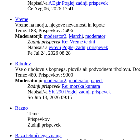
Napisal/-a
AEgir
Poglej zadnji prispevek
Če Avg 06, 2026 17:41
Vreme
Vreme na morju, njegove nevarnosti in lepote
Teme
:
183
,
Prispevkov
:
5496
Moderatorji:
moderator2
,
Marchi
,
moderator
Zadnji prispevek
Re: Vreme te dni
Napisal/-a
evovii
Poglej zadnji prispevek
Pe Jul 24, 2026 08:28
Ribolov
Vse o ribolovu s kopnega, plovila ali podvodnem ribolovu. Doda
Teme
:
480
,
Prispevkov
:
9300
Moderatorji:
moderator2
,
moderator
,
pajer1
Zadnji prispevek
Re: morska kumara
Napisal/-a
SR 290
Poglej zadnji prispevek
So Jun 13, 2026 09:15
Razno
Teme
Prispevkov
Zadnji prispevek
Baza tehničnega znanja