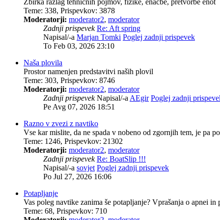
Zbirka razlag tehničnih pojmov, fizike, enačbe, pretvorbe enot
Teme
:
338
,
Prispevkov
:
3878
Moderatorji:
moderator2
,
moderator
Zadnji prispevek
Re: Aft spring
Napisal/-a
Marjan Tomki
Poglej zadnji prispevek
To Feb 03, 2026 23:10
Naša plovila
Prostor namenjen predstavitvi naših plovil
Teme
:
303
,
Prispevkov
:
8746
Moderatorji:
moderator2
,
moderator
Zadnji prispevek
Napisal/-a
AEgir
Poglej zadnji prispeve
Pe Avg 07, 2026 18:51
Razno v zvezi z navtiko
Vse kar mislite, da ne spada v nobeno od zgornjih tem, je pa p
Teme
:
1246
,
Prispevkov
:
21302
Moderatorji:
moderator2
,
moderator
Zadnji prispevek
Re: BoatSlip !!!
Napisal/-a
sovjet
Poglej zadnji prispevek
Po Jul 27, 2026 16:06
Potapljanje
Vas poleg navtike zanima še potapljanje? Vprašanja o apnei in 
Teme
:
68
,
Prispevkov
:
710
Moderatorji:
moderator2
,
moderator