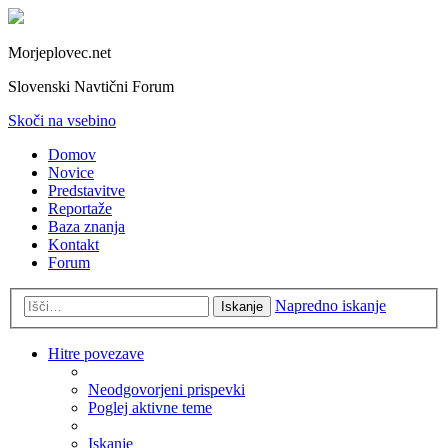
Morjeplovec.net
Slovenski Navtični Forum
Skoči na vsebino
Domov
Novice
Predstavitve
Reportaže
Baza znanja
Kontakt
Forum
Napredno iskanje
Iskanje
Hitre povezave
Neodgovorjeni prispevki
Poglej aktivne teme
Iskanje