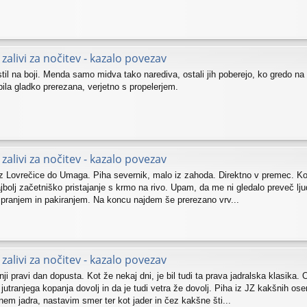
zalivi za nočitev - kazalo povezav
til na boji. Menda samo midva tako narediva, ostali jih poberejo, ko gredo na
 bila gladko prerezana, verjetno s propelerjem.
zalivi za nočitev - kazalo povezav
iz Lovrečice do Umaga. Piha severnik, malo iz zahoda. Direktno v premec. Kon
jbolj začetniško pristajanje s krmo na rivo. Upam, da me ni gledalo preveč lju
 pranjem in pakiranjem. Na koncu najdem še prerezano vrv...
zalivi za nočitev - kazalo povezav
nji pravi dan dopusta. Kot že nekaj dni, je bil tudi ta prava jadralska klasika. 
 jutranjega kopanja dovolj in da je tudi vetra že dovolj. Piha iz JZ kakšnih os
nem jadra, nastavim smer ter kot jader in čez kakšne šti...