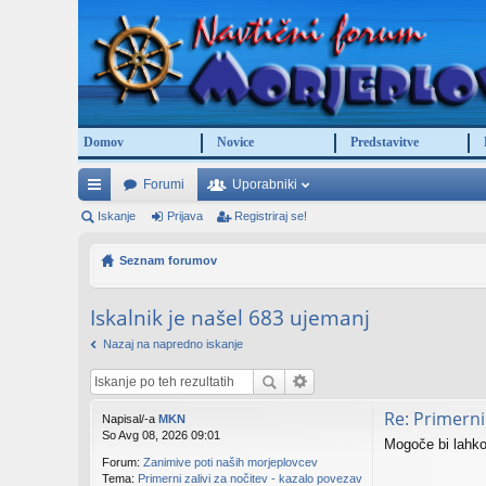
Domov
Novice
Predstavitve
Forumi
Uporabniki
itr
Iskanje
Prijava
Registriraj se!
e
Seznam forumov
po
Iskalnik je našel 683 ujemanj
ve
Nazaj na napredno iskanje
za
ve
Re: Primerni 
Napisal/-a
MKN
So Avg 08, 2026 09:01
Mogoče bi lahko
Forum:
Zanimive poti naših morjeplovcev
Tema:
Primerni zalivi za nočitev - kazalo povezav