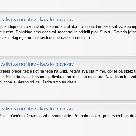
zalivi za nočitev - kazalo povezav
 je zadnje dni že v navadi, ležerno začeli dan ter dopoldne izkoristili za kopan
 turizem. Popoldne smo dočakali maestral in odrinili proti Susku. Seveda je za
uska. Najprej smo nastavili desne uzde in imeli sm...
zalivi za nočitev - kazalo povezav
 prideš precej težje kot na tega na Silbi. Midva sva šla mimo, gor je pa sple
ci. Iz Silbe do uvale Paržine na Iliviku smo imeli lep maestral. Navidezni kot ve
pol pripeljal desno od rta. Jadra smo na desn...
zalivi za nočitev - kazalo povezav
či v slaščičarni Oaza na vrhu promenade. Pa malo naokoli po stezicah na drug