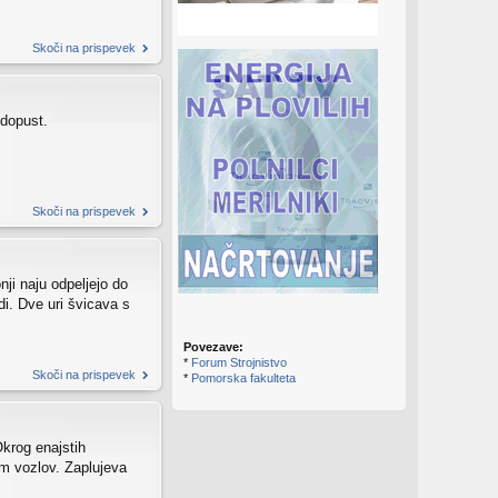
Skoči na prispevek
 dopust.
Skoči na prispevek
ji naju odpeljejo do
di. Dve uri švicava s
Povezave:
*
Forum Strojnistvo
Skoči na prispevek
*
Pomorska fakulteta
Okrog enajstih
em vozlov. Zaplujeva