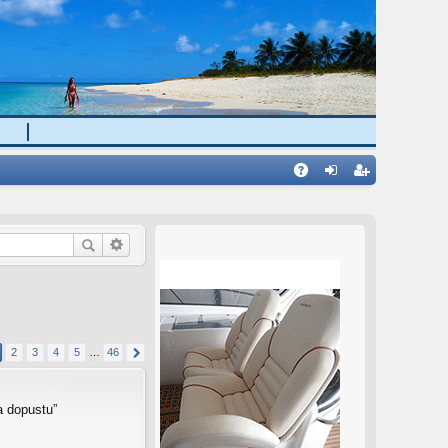
H
A
rij
eg
Q
av
ist
a
rir
aj
se
!
2
3
4
5
…
46
a dopustu”