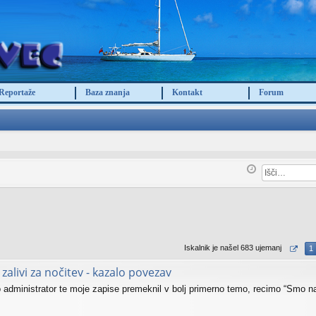
Reportaže
Baza znanja
Kontakt
Forum
Iskalnik je našel 683 ujemanj
1
zalivi za nočitev - kazalo povezav
 administrator te moje zapise premeknil v bolj primerno temo, recimo “Smo n