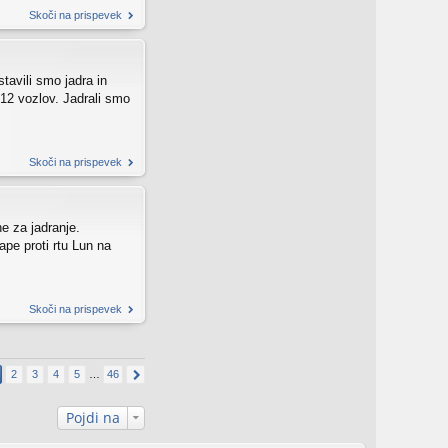
Skoči na prispevek
tavili smo jadra in
4-12 vozlov. Jadrali smo
Skoči na prispevek
e za jadranje.
ape proti rtu Lun na
Skoči na prispevek
2
3
4
5
…
46
Pojdi na