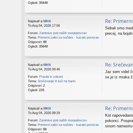
Ogledi:
35848
Re: Primerni 
Napisal/-a
MKN
To Avg 04, 2026 17:06
Sidrali smo med 
precej, na bojah
Forum:
Zanimive poti naših morjeplovcev
Tema:
Primerni zalivi za nočitev - kazalo povezav
Odgovori:
88
Ogledi:
35848
Re: Srečevanj
Napisal/-a
MKN
To Avg 04, 2026 09:46
Jaz sem videl čo
se je iz mraka ž
Forum:
Pravila in zakoni
Tema:
Srečevanje in luči na barki
Odgovori:
2
Ogledi:
226
Re: Primerni 
Napisal/-a
MKN
To Avg 04, 2026 08:29
Kot napovedano z
pokonci. Pospra
Forum:
Zanimive poti naših morjeplovcev
Tema:
Primerni zalivi za nočitev - kazalo povezav
sinom namestiva 
Odgovori:
88