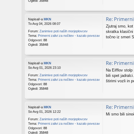
Ogledi:
35848
Re: Primerni 
Napisal/-a
MKN
To Avg 04, 2026 08:07
Zjutraj smo, kot
skratka klasični
Forum:
Zanimive poti naših morjeplovcev
Tema:
Primerni zalivi za nočitev - kazalo povezav
točno iz smeri S
Odgovori:
88
Ogledi:
35848
Re: Primerni 
Napisal/-a
MKN
So Avg 01, 2026 23:10
Na Eifflov stolp
bili spet jadral
Forum:
Zanimive poti naših morjeplovcev
Tema:
Primerni zalivi za nočitev - kazalo povezav
štirimi vozli in 
Odgovori:
88
Ogledi:
35848
Re: Primerni 
Napisal/-a
MKN
So Avg 01, 2026 12:22
Mi smo bili sino
Forum:
Zanimive poti naših morjeplovcev
Tema:
Primerni zalivi za nočitev - kazalo povezav
Odgovori:
88
Ogledi:
35848