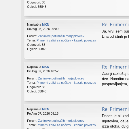
Odgovori:
88
Ogledi:
35848
Re: Primerni 
Napisal/-a
MKN
So Avg 08, 2026 09:00
Ja, vrvi sem pus
Ena od štirih je
Forum:
Zanimive poti naših morjeplovcev
Tema:
Primerni zalivi za nočitev - kazalo povezav
Odgovori:
88
Ogledi:
35848
Re: Primerni 
Napisal/-a
MKN
Pe Avg 07, 2026 18:52
Zadnji raztežaj 
rive. Naredim na
Forum:
Zanimive poti naših morjeplovcev
Tema:
Primerni zalivi za nočitev - kazalo povezav
pospravljanjem,
Odgovori:
88
Ogledi:
35848
Re: Primerni 
Napisal/-a
MKN
Pe Avg 07, 2026 09:15
Danes je bil zad
ugotoviva, da je
Forum:
Zanimive poti naših morjeplovcev
Tema:
Primerni zalivi za nočitev - kazalo povezav
izza otoka, dvig