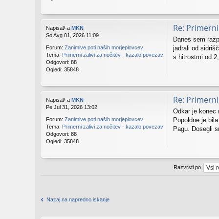
Re: Primerni 
Napisal/-a
MKN
So Avg 01, 2026 11:09
Danes sem razpol
jadrali od sidriš
Forum:
Zanimive poti naših morjeplovcev
Tema:
Primerni zalivi za nočitev - kazalo povezav
s hitrostmi od 2
Odgovori:
88
Ogledi:
35848
Re: Primerni 
Napisal/-a
MKN
Pe Jul 31, 2026 13:02
Odkar je konec n
Popoldne je bila
Forum:
Zanimive poti naših morjeplovcev
Tema:
Primerni zalivi za nočitev - kazalo povezav
Pagu. Dosegli sm
Odgovori:
88
Ogledi:
35848
Razvrsti po
Nazaj na napredno iskanje