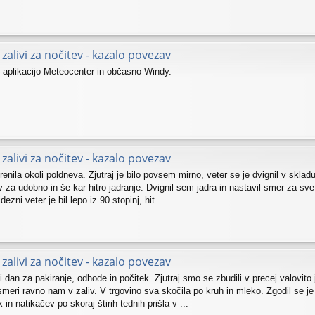
zalivi za nočitev - kazalo povezav
plikacijo Meteocenter in občasno Windy.
zalivi za nočitev - kazalo povezav
enila okoli poldneva. Zjutraj je bilo povsem mirno, veter se je dvignil v sklad
v za udobno in še kar hitro jadranje. Dvignil sem jadra in nastavil smer za svet
dezni veter je bil lepo iz 90 stopinj, hit...
zalivi za nočitev - kazalo povezav
dan za pakiranje, odhode in počitek. Zjutraj smo se zbudili v precej valovito ju
 smeri ravno nam v zaliv. V trgovino sva skočila po kruh in mleko. Zgodil se je 
 in natikačev po skoraj štirih tednih prišla v ...