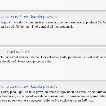
zalivi za nočitev - kazalo povezav
bojami in vhodom v pristanišče. Seveda v primerni razdalji od pristanišča. Na
 pa še več. Nihče nas ni nič vprašal ali nas preganjal.
e in luči na barki
ln, ki je imel spredaj dve beli luči kot avto, zadaj pa modro luč pod vodo in ni
e delala noč. Pred sabo je dobro videl.
zalivi za nočitev - kazalo povezav
jutraj piha jugo. Na hitro greva na obalo v trgovino in na kavo. Ko se vrneva
vimo barko, sin iz sprednje kabine prinese vrečo z genakerjem in gremo. Med 
vse potrebne vrvi za genaker. Veter je 6-8 vozlov iz smeri 120 na...