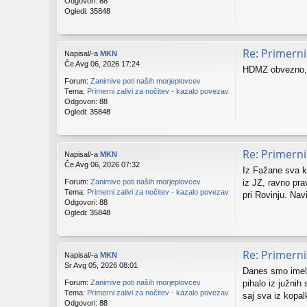
Odgovori:
88
Ogledi:
35848
Re: Primerni 
Napisal/-a
MKN
Če Avg 06, 2026 17:24
HDMZ obvezno, a
Forum:
Zanimive poti naših morjeplovcev
Tema:
Primerni zalivi za nočitev - kazalo povezav
Odgovori:
88
Ogledi:
35848
Re: Primerni 
Napisal/-a
MKN
Če Avg 06, 2026 07:32
Iz Fažane sva kr
iz JZ, ravno pra
Forum:
Zanimive poti naših morjeplovcev
Tema:
Primerni zalivi za nočitev - kazalo povezav
pri Rovinju. Navi
Odgovori:
88
Ogledi:
35848
Re: Primerni 
Napisal/-a
MKN
Sr Avg 05, 2026 08:01
Danes smo imeli 
pihalo iz južnih
Forum:
Zanimive poti naših morjeplovcev
Tema:
Primerni zalivi za nočitev - kazalo povezav
saj sva iz kopalk
Odgovori:
88