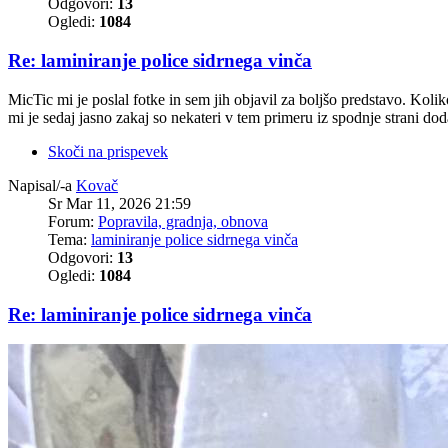
Odgovori:
13
Ogledi:
1084
Re: laminiranje police sidrnega vinča
MicTic mi je poslal fotke in sem jih objavil za boljšo predstavo. Koli
mi je sedaj jasno zakaj so nekateri v tem primeru iz spodnje strani dod
Skoči na prispevek
Napisal/-a
Kovač
Sr Mar 11, 2026 21:59
Forum:
Popravila, gradnja, obnova
Tema:
laminiranje police sidrnega vinča
Odgovori:
13
Ogledi:
1084
Re: laminiranje police sidrnega vinča