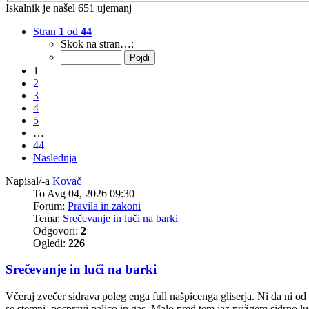
Iskalnik je našel 651 ujemanj
Stran
1
od
44
Skok na stran…:
1
2
3
4
5
…
44
Naslednja
Napisal/-a
Kovač
To Avg 04, 2026 09:30
Forum:
Pravila in zakoni
Tema:
Srečevanje in luči na barki
Odgovori:
2
Ogledi:
226
Srečevanje in luči na barki
Včeraj zvečer sidrava poleg enga full našpicenga gliserja. Ni da ni od 
se stemni, pospravi palico in gas. Malo pred tem jaz prižgem sidrno lu