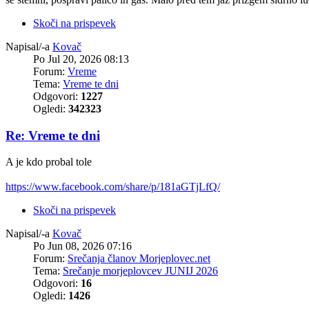
Skoči na prispevek
Napisal/-a
Kovač
Po Jul 20, 2026 08:13
Forum:
Vreme
Tema:
Vreme te dni
Odgovori:
1227
Ogledi:
342323
Re: Vreme te dni
A je kdo probal tole
https://www.facebook.com/share/p/181aGTjLfQ/
Skoči na prispevek
Napisal/-a
Kovač
Po Jun 08, 2026 07:16
Forum:
Srečanja članov Morjeplovec.net
Tema:
Srečanje morjeplovcev JUNIJ 2026
Odgovori:
16
Ogledi:
1426