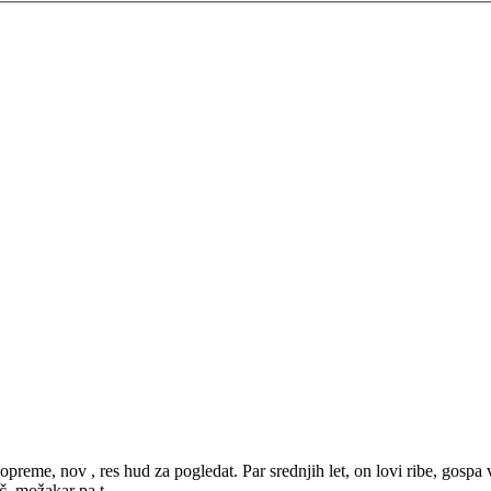
opreme, nov , res hud za pogledat. Par srednjih let, on lovi ribe, gospa
č, možakar pa t...