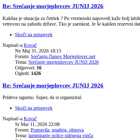
Re: Srečanje morjeplovcev JUNIJ 2026
Kakšna je situacija za četrtek ? Po vremenski napovedi kaže bolj labil
vetrovno na zahodu države. Tko je zaenkrat. Je še kakšen rezervni dat
Skoči na prispevek
Napisal/-a
Kovač
Ne Maj 31, 2026 18:15
Forum:
Srečanja članov Morjeplovec.net
Tema:
Srečanje morjeplovcev JUNIJ 2026
Odgovori:
16
Ogledi:
1426
Re: Srečanje morjeplovcev JUNIJ 2026
Prideva sigurno. Super, da si organiziral.
Skoči na prispevek
Napisal/-a
Kovač
Sr Mar 11, 2026 22:08
Forum:
Popravila, gradnja, obnova
Tema:
laminiranje police sidrnega vinča