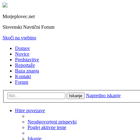
Morjeplovec.net
Slovenski Navtični Forum
Skoči na vsebino
Domov
Novice
Predstavitve
Reportaže
Baza znanja
Kontakt
Forum
Napredno iskanje
Iskanje
Hitre povezave
Neodgovorjeni prispevki
Poglej aktivne teme
Iskanje