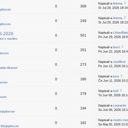
ej
Napisal/-a
finkma
0
309
z
Sr Jul 29, 2026 18:14
o
eplovcev
a
gl
d
ej
Napisal/-a
finkma
nji
0
249
z
Sr Jul 29, 2026 18:13
o
pr
eplovcev
a
gl
is
d
ej
p
.6.2026
Napisal/-a
UrbanBati
nji
0
501
z
e
Po Jun 29, 2026 18:0
pr
zi z navtiko
a
v
is
d
e
p
Napisal/-a
borci
nji
k
0
201
e
Po Jun 22, 2026 16:4
o
pr
plovcev
v
gl
is
e
ej
p
Napisal/-a
1stofficer
k
0
273
z
e
Pe Jun 12, 2026 20:1
pada nikamor
a
v
g
d
e
e
Napisal/-a
luna
nji
k
0
180
Če Jun 11, 2026 10:2
o
pr
lovcev
gl
is
ej
p
Napisal/-a
Kofi
n
0
279
z
e
To Jun 09, 2026 16:1
o
ovcev
a
v
gl
i
d
e
ej
Napisal/-a
Leonardo
nji
k
0
194
z
So Jun 06, 2026 18:1
pr
orjeplovcev
a
is
d
p
Napisal/-a
modro mor
nji
0
162
e
So Maj 30, 2026 21:0
pr
i Morjeplovcev