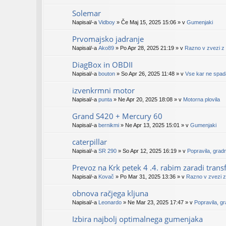
Solemar
Napisal/-a
Vidboy
» Če Maj 15, 2025 15:06 » v
Gumenjaki
Prvomajsko jadranje
Napisal/-a
Ako89
» Po Apr 28, 2025 21:19 » v
Razno v zvezi z 
DiagBox in OBDII
Napisal/-a
bouton
» So Apr 26, 2025 11:48 » v
Vse kar ne spad
izvenkrmni motor
Napisal/-a
punta
» Ne Apr 20, 2025 18:08 » v
Motorna plovila
Grand S420 + Mercury 60
Napisal/-a
bernikmi
» Ne Apr 13, 2025 15:01 » v
Gumenjaki
caterpillar
Napisal/-a
SR 290
» So Apr 12, 2025 16:19 » v
Popravila, grad
Prevoz na Krk petek 4 .4. rabim zaradi transf
Napisal/-a
Kovač
» Po Mar 31, 2025 13:36 » v
Razno v zvezi z
obnova račjega kljuna
Napisal/-a
Leonardo
» Ne Mar 23, 2025 17:47 » v
Popravila, g
Izbira najbolj optimalnega gumenjaka