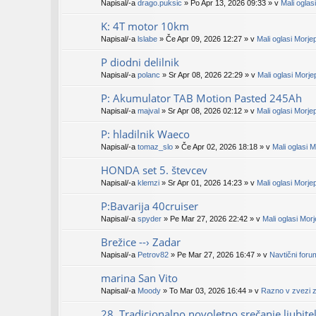
Napisal/-a
drago.puksic
» Po Apr 13, 2026 09:33 » v
Mali oglas
K: 4T motor 10km
Napisal/-a
lslabe
» Če Apr 09, 2026 12:27 » v
Mali oglasi Morje
P diodni delilnik
Napisal/-a
polanc
» Sr Apr 08, 2026 22:29 » v
Mali oglasi Morj
P: Akumulator TAB Motion Pasted 245Ah
Napisal/-a
majval
» Sr Apr 08, 2026 02:12 » v
Mali oglasi Morje
P: hladilnik Waeco
Napisal/-a
tomaz_slo
» Če Apr 02, 2026 18:18 » v
Mali oglasi 
HONDA set 5. števcev
Napisal/-a
klemzi
» Sr Apr 01, 2026 14:23 » v
Mali oglasi Morje
P:Bavarija 40cruiser
Napisal/-a
spyder
» Pe Mar 27, 2026 22:42 » v
Mali oglasi Mor
Brežice --› Zadar
Napisal/-a
Petrov82
» Pe Mar 27, 2026 16:47 » v
Navtični foru
marina San Vito
Napisal/-a
Moody
» To Mar 03, 2026 16:44 » v
Razno v zvezi z
28. Tradicionalno novoletno srečanje ljubite