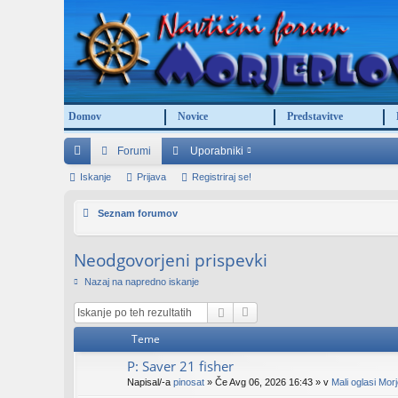
Domov
Novice
Predstavitve
Forumi
Uporabniki
itr
Iskanje
Prijava
Registriraj se!
e
Seznam forumov
po
Neodgovorjeni prispevki
ve
Nazaj na napredno iskanje
za
ve
Teme
P: Saver 21 fisher
Napisal/-a
pinosat
» Če Avg 06, 2026 16:43 » v
Mali oglasi Mor