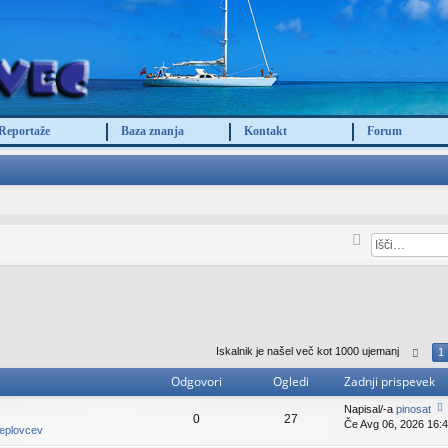
Reportaže
Baza znanja
Kontakt
Forum
Iskalnik je našel več kot 1000 ujemanj
1
Odgovori
Ogledi
Zadnji prispevek
Napisal/-a
pinosat
0
27
Če Avg 06, 2026 16:
o
jeplovcev
gl