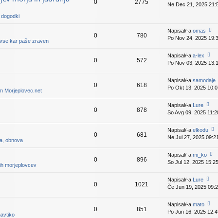
k
0
2775
z
e
Ne Dec 21, 2025 21:
o
p
a
v
gl
i
n dogodki
d
e
ej
nji
k
z
Napisal/-a
omas
pr
a
0
780
Po Nov 24, 2025 19:
o
is
 vse kar paše zraven
d
gl
p
nji
ej
e
Napisal/-a
a-lex
pr
0
572
z
v
Po Nov 03, 2025 13:
o
is
a
e
gl
p
d
k
ej
e
Napisal/-a
samodaje
nji
0
618
z
v
Po Okt 13, 2025 10:0
pr
um Morjeplovec.net
a
e
is
d
k
p
Napisal/-a
Lure
nji
0
878
e
So Avg 09, 2025 11:2
o
pr
v
gl
is
e
ej
p
Napisal/-a
elkodu
k
0
681
z
e
Ne Jul 27, 2025 09:2
o
ja, obnova
a
v
gl
d
e
ej
Napisal/-a
mi_ko
nji
k
0
896
z
So Jul 12, 2025 15:2
o
pr
ih morjeplovcev
a
gl
is
d
ej
p
Napisal/-a
Lure
nji
0
1021
z
e
Če Jun 19, 2025 09:
o
pr
a
v
gl
is
d
e
ej
p
Napisal/-a
mato
nji
k
0
851
z
e
Po Jun 16, 2025 12:4
o
pr
avtiko
a