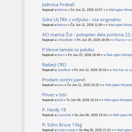
Jadrnica Fireball
Napisal/-a
finkma
» Če Jun 11, 2026 10:57 » v
Mali oglasi Morj
Sidro ULTRA z vrtljivko - vse originalno
Napisal/-a
finkma
» Če Jun 11, 2026 11:06 » v
Mali oglasi Morj
ACI marina Žut - potopitev dela pontona 22
Napisal/-a
UrbanBatic
» Po Jun 29, 2026 18:09 » v
Razno v zve
P tikove lamele za palubo
Napisal/-a
borci
» Po Jun 22, 2026 16:49 » v
Mali oglasi Morje
Radarji CRO
Napisal/-a
1stofficer
» Pe Jun 12, 2026 20:16 » v
Vse kar ne s
Prodam sončni panel
Napisal/-a
luna
» Če Jun 11, 2026 10:22 » v
Mali oglasi Morjep
Privez v Istri
Napisal/-a
Kofi
» To Jun 09, 2026 16:14 » v
Mali oglasi Morjepl
P. Hardy 18
Napisal/-a
Leonardo
» So Jun 06, 2026 18:10 » v
Mali oglasi M
P: Sidro Bruce 15kg
Napisal/-a
modro morje
» So Maj 30, 2026 21:02 » v
Mali oglas