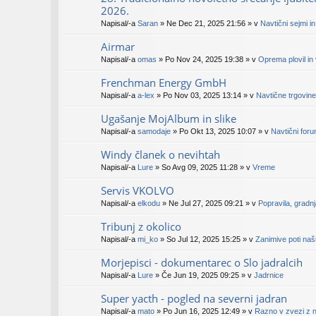
2026.
Napisal/-a
Saran
» Ne Dec 21, 2025 21:56 » v
Navtični sejmi i
Airmar
Napisal/-a
omas
» Po Nov 24, 2025 19:38 » v
Oprema plovil in
Frenchman Energy GmbH
Napisal/-a
a-lex
» Po Nov 03, 2025 13:14 » v
Navtične trgovine
Ugašanje MojAlbum in slike
Napisal/-a
samodaje
» Po Okt 13, 2025 10:07 » v
Navtični for
Windy članek o nevihtah
Napisal/-a
Lure
» So Avg 09, 2025 11:28 » v
Vreme
Servis VKOLVO
Napisal/-a
elkodu
» Ne Jul 27, 2025 09:21 » v
Popravila, gradn
Tribunj z okolico
Napisal/-a
mi_ko
» So Jul 12, 2025 15:25 » v
Zanimive poti naš
Morjepisci - dokumentarec o Slo jadralcih
Napisal/-a
Lure
» Če Jun 19, 2025 09:25 » v
Jadrnice
Super yacth - pogled na severni jadran
Napisal/-a
mato
» Po Jun 16, 2025 12:49 » v
Razno v zvezi z n