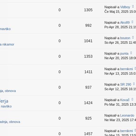
v
gl
is
d
e
ej
p
Napisal/-a
Vidboy
nji
k
0
1305
z
e
Če Maj 15, 2025 15:0
o
pr
a
v
gl
is
d
e
ej
p
Napisal/-a
Ako89
nji
k
0
992
z
e
Po Apr 28, 2025 21:1
o
pr
navtiko
a
v
gl
is
d
e
ej
p
Napisal/-a
bouton
nji
k
0
1041
z
e
So Apr 26, 2025 11:4
o
pr
a nikamor
a
v
gl
is
d
e
ej
p
Napisal/-a
punta
nji
k
0
1353
z
e
Ne Apr 20, 2025 18:0
o
pr
a
v
gl
is
d
e
ej
p
Napisal/-a
bernikmi
nji
k
0
1411
z
e
Ne Apr 13, 2025 15:0
o
pr
a
v
gl
is
d
e
ej
p
Napisal/-a
SR 290
nji
k
0
937
z
e
So Apr 12, 2025 16:1
o
pr
nja, obnova
a
v
gl
is
d
e
ej
p
erja
Napisal/-a
Kovač
nj
k
0
1424
z
e
Po Mar 31, 2025 13:
o
p
 navtiko
a
v
gl
is
d
e
ej
p
Napisal/-a
Leonardo
nji
k
0
925
z
e
Ne Mar 23, 2025 17:
pr
radnja, obnova
a
v
is
d
e
p
Napisal/-a
bernikmi
nji
k
0
1457
e
So Mar 15, 2025 13:
o