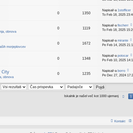
pr
v
gl
is
e
ej
p
Napisal/-a
1stofficer
k
0
1350
z
e
To Feb 18, 2025 23:4
a
v
g
d
e
e
Napisal/-a
fischerr
nj
k
0
1119
To Feb 18, 2025 15:2
o
p
dnja, obnova
gl
is
ej
p
Napisal/-a
mirante
n
0
1672
z
e
Pe Feb 14, 2025 21:
o
naših morjeplovcev
a
v
gl
i
d
e
ej
Napisal/-a
potocar
nji
k
0
1348
z
Po Feb 10, 2025 14:
o
pr
a
gl
is
d
ej
p
 City
Napisal/-a
borro
nji
0
1235
z
e
Pe Dec 27, 2024 17:
o
pr
ja, obnova
a
v
gl
is
d
e
ej
p
h
nji
k
z
e
pr
a
v
is
Iskalnik je našel več kot 1000 ujemanj
1
d
e
p
nji
k
e
pr
v
is
e
p
k
e
Kontakt
v
e