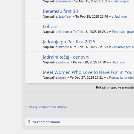
Napisal/-a
bernikmi
» So Mar 15, 2025 13:52 » v
Gumenjaki
Beneteau first 30
Napisal/-a
1stofficer
» To Feb 18, 2025 23:46 » v
Jadrnice
Lofrans
Napisal/-a
fischerr
» To Feb 18, 2025 15:26 » v
Popravila, gra
Jadranje po Pacifiku 2025
Napisal/-a
mirante
» Pe Feb 14, 2025 21:15 » v
Zanimive poti 
Jadralni tečaj - osnovni
Napisal/-a
potocar
» Po Feb 10, 2025 14:10 » v
Jadrnice
Meet Women Who Love to Have Fun in Your
Napisal/-a
borro
» Pe Dec 27, 2024 17:21 » v
Popravila, gradn
Prikaži prispevke prejšnji
Nazaj na napredno iskanje
Seznam forumov