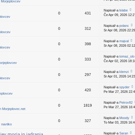
pr
i Morjeplovcev
v
is
e
p
Napisal/-a
lslabe
k
0
431
e
Če Apr 09, 2026 12:2
o
plovcev
v
gl
e
ej
Napisal/-a
polanc
k
0
312
z
Sr Apr 08, 2026 22:2
o
eplovcev
a
gl
d
ej
Napisal/-a
majval
nji
0
398
z
Sr Apr 08, 2026 02:1
o
pr
plovcev
a
gl
is
d
ej
p
Napisal/-a
tomaz_slo
nji
0
333
z
e
Če Apr 02, 2026 18:1
pr
Morjeplovcev
a
v
is
d
e
p
Napisal/-a
klemzi
nji
k
0
297
e
Sr Apr 01, 2026 14:2
o
pr
plovcev
v
gl
is
e
ej
p
Napisal/-a
spyder
k
0
420
z
e
Pe Mar 27, 2026 22:
o
jeplovcev
a
v
gl
d
e
ej
Napisal/-a
Petrov82
nji
k
0
1819
z
Pe Mar 27, 2026 16:
pr
m Morjeplovec.net
a
g
is
d
e
p
Napisal/-a
Moody
nji
0
327
e
To Mar 03, 2026 16:4
o
pr
 navtiko
v
gl
is
e
ej
p
ljev morja in jadranja
Napisal/-a
Saran
n