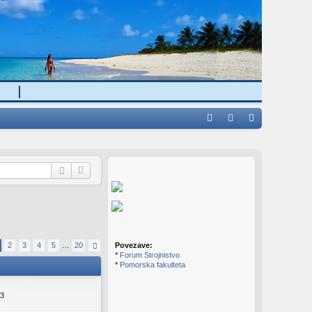
H
A
rij
eg
Q
av
ist
a
rir
aj
se
!
Povezave:
2
3
4
5
…
20
*
Forum Strojnistvo
*
Pomorska fakulteta
43