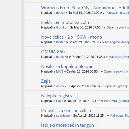
Womens From Your City - Anonymous Adult D
Napisal/-a
debitel
» To Maj 19, 2026 21:02 » v
Popravila, gradn
Električen motor za čoln
Napisal/-a
Gumko
» Sr Maj 06, 2026 07:53 » v
Oprema plovil i
Nova celica - 2 x 150W - mono
Napisal/-a
bladzo
» Sr Apr 29, 2026 19:06 » v
Mali oglasi Morj
OMNIA 850
Napisal/-a
habibi Vll
» Pe Apr 24, 2026 21:35 » v
Mali oglasi Mo
Nosilci za kopalno ploščad
Napisal/-a
MKN
» Če Apr 23, 2026 08:53 » v
Oprema plovil in 
Zajla
Napisal/-a
omas
» Sr Apr 22, 2026 11:48 » v
Popravila, gradnj
Nalepke registracij
Napisal/-a
Paco
» Ne Apr 19, 2026 13:17 » v
Popravila, gradnj
P nosilci za sončno celico
Napisal/-a
scaniamp
» So Apr 18, 2026 11:25 » v
Mali oglasi M
ladijski mostiček in tangun