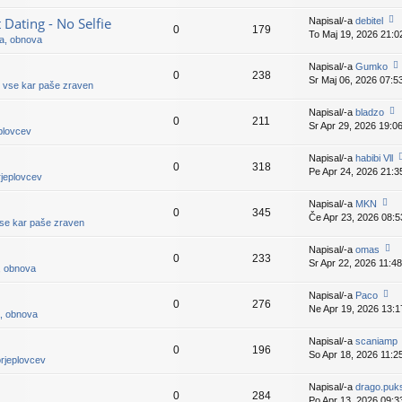
v
is
e
p
ating - No Selfie
Napisal/-a
debitel
k
0
179
e
To Maj 19, 2026 21:0
o
ja, obnova
v
gl
e
ej
Napisal/-a
Gumko
k
0
238
z
Sr Maj 06, 2026 07:5
o
n vse kar paše zraven
a
gl
d
ej
Napisal/-a
bladzo
nji
0
211
z
Sr Apr 29, 2026 19:0
o
pr
eplovcev
a
gl
is
d
ej
p
Napisal/-a
habibi Vll
nji
0
318
z
e
Pe Apr 24, 2026 21:3
o
pr
rjeplovcev
a
v
g
is
d
e
e
p
Napisal/-a
MKN
nji
k
0
345
z
e
Če Apr 23, 2026 08:5
o
pr
vse kar paše zraven
a
v
gl
is
d
e
ej
p
Napisal/-a
omas
nj
k
0
233
z
e
Sr Apr 22, 2026 11:48
o
p
a, obnova
a
v
gl
i
d
e
ej
p
Napisal/-a
Paco
nji
k
0
276
z
e
Ne Apr 19, 2026 13:1
o
pr
a, obnova
a
v
gl
is
d
e
ej
p
Napisal/-a
scaniamp
nji
k
0
196
z
e
So Apr 18, 2026 11:2
pr
orjeplovcev
a
v
is
d
e
p
Napisal/-a
drago.puk
nji
k
0
284
e
Po Apr 13, 2026 09:3