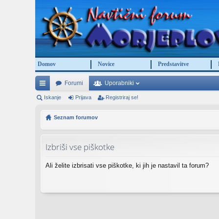
Domov
Novice
Predstavitve
Forumi
Uporabniki
itr
Iskanje
Prijava
Registriraj se!
e
Seznam forumov
po
ve
Izbriši vse piškotke
za
Ali želite izbrisati vse piškotke, ki jih je nastavil ta forum?
ve