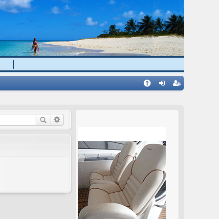
H
A
rij
eg
Q
av
ist
a
rir
aj
se
!