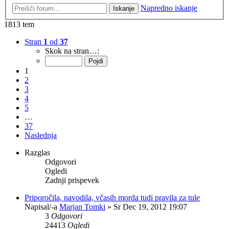
Napredno iskanje
Iskanje
1813 tem
Stran
1
od
37
Skok na stran…:
1
2
3
4
5
…
37
Naslednja
Razglas
Odgovori
Ogledi
Zadnji prispevek
Priporočila, navodila, včasih morda tudi pravila za tule
Napisal/-a
Marjan Tomki
» Sr Dec 19, 2012 19:07
3
Odgovori
24413
Ogledi