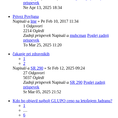
prispevek
Ne Apr 13, 2025 18:34
Privez Povljana
Napisal/-a
lme
» Pe Feb 10, 2017 11:34
1
Odgovori
2214
Ogledi
Zadnji prispevek
Napisal/-a
muhcman
Poglej zadnji
prispevek
To Mar 25, 2025 11:20
čakanje pri zdravnikih
1
2
Napisal/-a
SR 290
» Sr Feb 12, 2025 09:24
27
Odgovori
5037
Ogledi
Zadnji prispevek
Napisal/-a
SR 290
Poglej zadnji
prispevek
Sr Mar 05, 2025 21:52
Kdo bo objavil najbolj GLUPO ceno na letošnjem Jadranu?
1
…
6