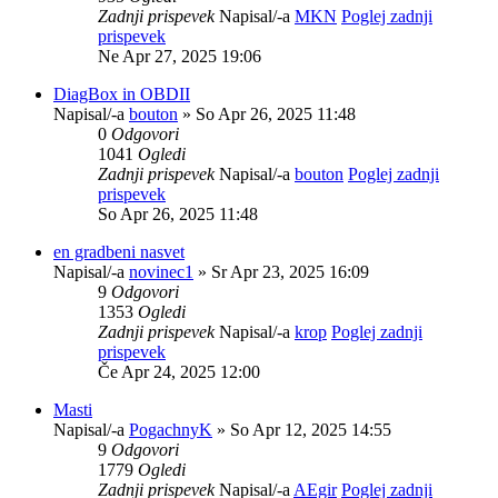
Zadnji prispevek
Napisal/-a
MKN
Poglej zadnji
prispevek
Ne Apr 27, 2025 19:06
DiagBox in OBDII
Napisal/-a
bouton
» So Apr 26, 2025 11:48
0
Odgovori
1041
Ogledi
Zadnji prispevek
Napisal/-a
bouton
Poglej zadnji
prispevek
So Apr 26, 2025 11:48
en gradbeni nasvet
Napisal/-a
novinec1
» Sr Apr 23, 2025 16:09
9
Odgovori
1353
Ogledi
Zadnji prispevek
Napisal/-a
krop
Poglej zadnji
prispevek
Če Apr 24, 2025 12:00
Masti
Napisal/-a
PogachnyK
» So Apr 12, 2025 14:55
9
Odgovori
1779
Ogledi
Zadnji prispevek
Napisal/-a
AEgir
Poglej zadnji