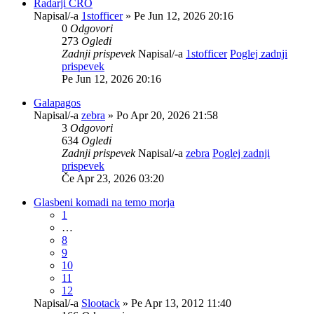
Radarji CRO
Napisal/-a
1stofficer
» Pe Jun 12, 2026 20:16
0
Odgovori
273
Ogledi
Zadnji prispevek
Napisal/-a
1stofficer
Poglej zadnji
prispevek
Pe Jun 12, 2026 20:16
Galapagos
Napisal/-a
zebra
» Po Apr 20, 2026 21:58
3
Odgovori
634
Ogledi
Zadnji prispevek
Napisal/-a
zebra
Poglej zadnji
prispevek
Če Apr 23, 2026 03:20
Glasbeni komadi na temo morja
1
…
8
9
10
11
12
Napisal/-a
Slootack
» Pe Apr 13, 2012 11:40