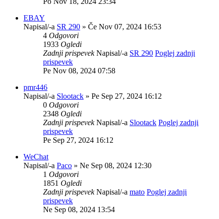
Po Nov 18, 2024 23:34
EBAY
Napisal/-a
SR 290
» Če Nov 07, 2024 16:53
4
Odgovori
1933
Ogledi
Zadnji prispevek
Napisal/-a
SR 290
Poglej zadnji
prispevek
Pe Nov 08, 2024 07:58
pmr446
Napisal/-a
Slootack
» Pe Sep 27, 2024 16:12
0
Odgovori
2348
Ogledi
Zadnji prispevek
Napisal/-a
Slootack
Poglej zadnji
prispevek
Pe Sep 27, 2024 16:12
WeChat
Napisal/-a
Paco
» Ne Sep 08, 2024 12:30
1
Odgovori
1851
Ogledi
Zadnji prispevek
Napisal/-a
mato
Poglej zadnji
prispevek
Ne Sep 08, 2024 13:54