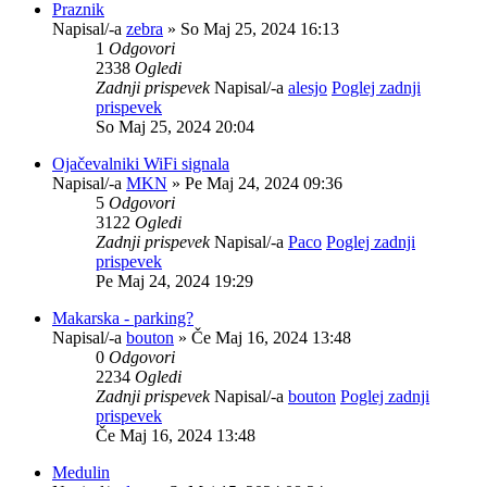
Praznik
Napisal/-a
zebra
» So Maj 25, 2024 16:13
1
Odgovori
2338
Ogledi
Zadnji prispevek
Napisal/-a
alesjo
Poglej zadnji
prispevek
So Maj 25, 2024 20:04
Ojačevalniki WiFi signala
Napisal/-a
MKN
» Pe Maj 24, 2024 09:36
5
Odgovori
3122
Ogledi
Zadnji prispevek
Napisal/-a
Paco
Poglej zadnji
prispevek
Pe Maj 24, 2024 19:29
Makarska - parking?
Napisal/-a
bouton
» Če Maj 16, 2024 13:48
0
Odgovori
2234
Ogledi
Zadnji prispevek
Napisal/-a
bouton
Poglej zadnji
prispevek
Če Maj 16, 2024 13:48
Medulin