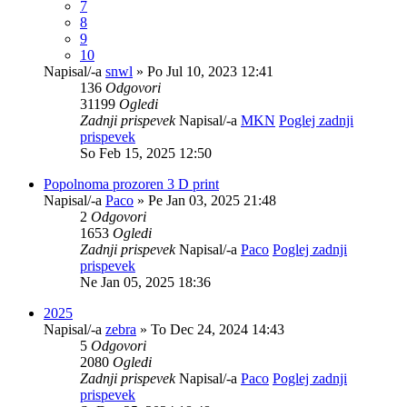
7
8
9
10
Napisal/-a
snwl
» Po Jul 10, 2023 12:41
136
Odgovori
31199
Ogledi
Zadnji prispevek
Napisal/-a
MKN
Poglej zadnji
prispevek
So Feb 15, 2025 12:50
Popolnoma prozoren 3 D print
Napisal/-a
Paco
» Pe Jan 03, 2025 21:48
2
Odgovori
1653
Ogledi
Zadnji prispevek
Napisal/-a
Paco
Poglej zadnji
prispevek
Ne Jan 05, 2025 18:36
2025
Napisal/-a
zebra
» To Dec 24, 2024 14:43
5
Odgovori
2080
Ogledi
Zadnji prispevek
Napisal/-a
Paco
Poglej zadnji
prispevek