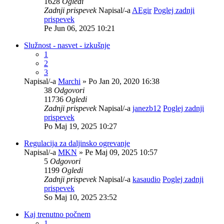
1628
Ogledi
Zadnji prispevek
Napisal/-a
AEgir
Poglej zadnji
prispevek
Pe Jun 06, 2025 10:21
Služnost - nasvet - izkušnje
1
2
3
Napisal/-a
Marchi
» Po Jan 20, 2020 16:38
38
Odgovori
11736
Ogledi
Zadnji prispevek
Napisal/-a
janezb12
Poglej zadnji
prispevek
Po Maj 19, 2025 10:27
Regulacija za daljinsko ogrevanje
Napisal/-a
MKN
» Pe Maj 09, 2025 10:57
5
Odgovori
1199
Ogledi
Zadnji prispevek
Napisal/-a
kasaudio
Poglej zadnji
prispevek
So Maj 10, 2025 23:52
Kaj trenutno počnem
1