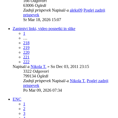
166
Odgovori
63006
Ogledi
Zadnji prispevek
Napisal/-a
aleks09
Poglej zadnji
prispevek
Sr Mar 18, 2026 15:07
Zanimivi linki, video posnetki in slike
1
…
218
219
220
221
222
Napisal/-a
Nikola T.
» So Dec 03, 2011 23:15
3322
Odgovori
799134
Ogledi
Zadnji prispevek
Napisal/-a
Nikola T.
Poglej zadnji
prispevek
Po Mar 09, 2026 07:34
ENC
1
2
3