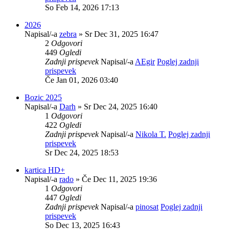
So Feb 14, 2026 17:13
2026
Napisal/-a
zebra
» Sr Dec 31, 2025 16:47
2
Odgovori
449
Ogledi
Zadnji prispevek
Napisal/-a
AEgir
Poglej zadnji
prispevek
Če Jan 01, 2026 03:40
Bozic 2025
Napisal/-a
Darh
» Sr Dec 24, 2025 16:40
1
Odgovori
422
Ogledi
Zadnji prispevek
Napisal/-a
Nikola T.
Poglej zadnji
prispevek
Sr Dec 24, 2025 18:53
kartica HD+
Napisal/-a
rado
» Če Dec 11, 2025 19:36
1
Odgovori
447
Ogledi
Zadnji prispevek
Napisal/-a
pinosat
Poglej zadnji
prispevek
So Dec 13, 2025 16:43