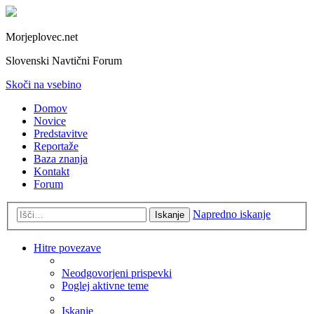
Morjeplovec.net
Slovenski Navtični Forum
Skoči na vsebino
Domov
Novice
Predstavitve
Reportaže
Baza znanja
Kontakt
Forum
Napredno iskanje
Iskanje
Hitre povezave
Neodgovorjeni prispevki
Poglej aktivne teme
Iskanje