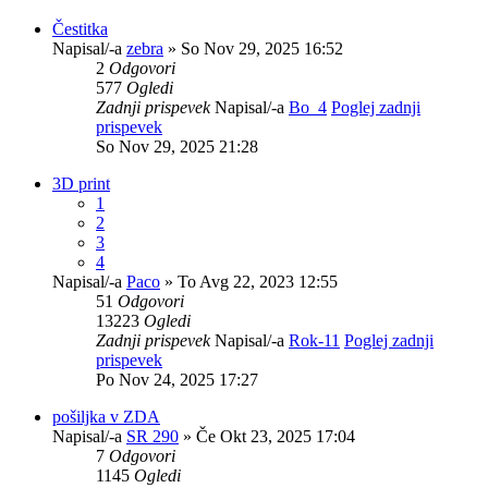
Čestitka
Napisal/-a
zebra
» So Nov 29, 2025 16:52
2
Odgovori
577
Ogledi
Zadnji prispevek
Napisal/-a
Bo_4
Poglej zadnji
prispevek
So Nov 29, 2025 21:28
3D print
1
2
3
4
Napisal/-a
Paco
» To Avg 22, 2023 12:55
51
Odgovori
13223
Ogledi
Zadnji prispevek
Napisal/-a
Rok-11
Poglej zadnji
prispevek
Po Nov 24, 2025 17:27
pošiljka v ZDA
Napisal/-a
SR 290
» Če Okt 23, 2025 17:04
7
Odgovori
1145
Ogledi