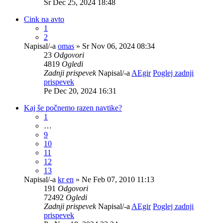
Sr Dec 25, 2024 18:48
Cink na avto
1
2
Napisal/-a
omas
» Sr Nov 06, 2024 08:34
23
Odgovori
4819
Ogledi
Zadnji prispevek
Napisal/-a
AEgir
Poglej zadnji
prispevek
Pe Dec 20, 2024 16:31
Kaj še počnemo razen navtike?
1
…
9
10
11
12
13
Napisal/-a
kr en
» Ne Feb 07, 2010 11:13
191
Odgovori
72492
Ogledi
Zadnji prispevek
Napisal/-a
AEgir
Poglej zadnji
prispevek