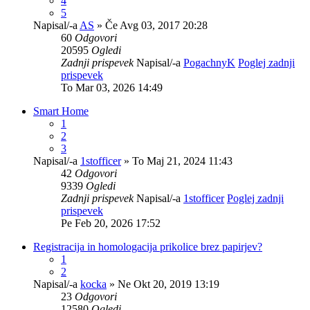
4
5
Napisal/-a
AS
» Če Avg 03, 2017 20:28
60
Odgovori
20595
Ogledi
Zadnji prispevek
Napisal/-a
PogachnyK
Poglej zadnji
prispevek
To Mar 03, 2026 14:49
Smart Home
1
2
3
Napisal/-a
1stofficer
» To Maj 21, 2024 11:43
42
Odgovori
9339
Ogledi
Zadnji prispevek
Napisal/-a
1stofficer
Poglej zadnji
prispevek
Pe Feb 20, 2026 17:52
Registracija in homologacija prikolice brez papirjev?
1
2
Napisal/-a
kocka
» Ne Okt 20, 2019 13:19
23
Odgovori
12580
Ogledi