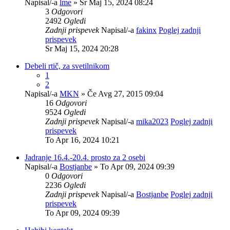
Napisal/-a
lme
» Sr Maj 15, 2024 08:24
3
Odgovori
2492
Ogledi
Zadnji prispevek
Napisal/-a
fakinx
Poglej zadnji
prispevek
Sr Maj 15, 2024 20:28
Debeli rtič, za svetilnikom
1
2
Napisal/-a
MKN
» Če Avg 27, 2015 09:04
16
Odgovori
9524
Ogledi
Zadnji prispevek
Napisal/-a
mika2023
Poglej zadnji
prispevek
To Apr 16, 2024 10:21
Jadranje 16.4.-20.4. prosto za 2 osebi
Napisal/-a
Bostjanbe
» To Apr 09, 2024 09:39
0
Odgovori
2236
Ogledi
Zadnji prispevek
Napisal/-a
Bostjanbe
Poglej zadnji
prispevek
To Apr 09, 2024 09:39