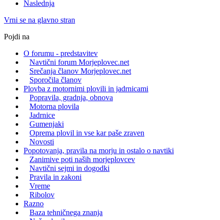
Naslednja
Vrni se na glavno stran
Pojdi na
O forumu - predstavitev
Navtični forum Morjeplovec.net
Srečanja članov Morjeplovec.net
Sporočila članov
Plovba z motornimi plovili in jadrnicami
Popravila, gradnja, obnova
Motorna plovila
Jadrnice
Gumenjaki
Oprema plovil in vse kar paše zraven
Novosti
Popotovanja, pravila na morju in ostalo o navtiki
Zanimive poti naših morjeplovcev
Navtični sejmi in dogodki
Pravila in zakoni
Vreme
Ribolov
Razno
Baza tehničnega znanja