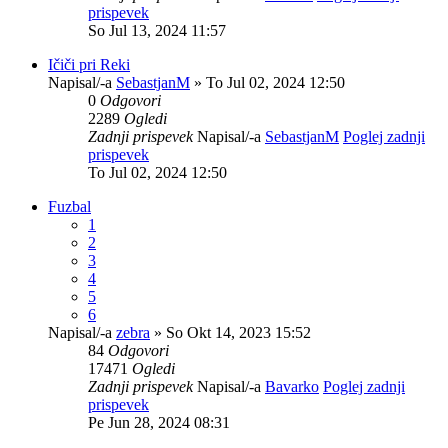
prispevek
So Jul 13, 2024 11:57
Ičiči pri Reki
Napisal/-a
SebastjanM
» To Jul 02, 2024 12:50
0
Odgovori
2289
Ogledi
Zadnji prispevek
Napisal/-a
SebastjanM
Poglej zadnji
prispevek
To Jul 02, 2024 12:50
Fuzbal
1
2
3
4
5
6
Napisal/-a
zebra
» So Okt 14, 2023 15:52
84
Odgovori
17471
Ogledi
Zadnji prispevek
Napisal/-a
Bavarko
Poglej zadnji
prispevek
Pe Jun 28, 2024 08:31