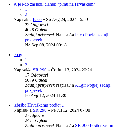
A je kdo zasledil clanek "pirati na Hrvaskem"
1
2
Napisal/-a
Paco
» So Avg 24, 2024 15:59
22
Odgovori
4628
Ogledi
Zadnji prispevek
Napisal/-a
Paco
Poglej zadnji
prispevek
Ne Sep 08, 2024 09:18
ebay
1
2
Napisal/-a
SR 290
» Če Jun 13, 2024 20:24
17
Odgovori
5079
Ogledi
Zadnji prispevek
Napisal/-a
AEgir
Poglej zadnji
prispevek
Po Avg 12, 2024 11:30
izbršba Hrvaškemu podjetju
Napisal/-a
SR 290
» Pe Jul 12, 2024 07:08
2
Odgovori
2471
Ogledi
Zadnji prispevek
Napisal/-a
SR 290
Poglej zadnji