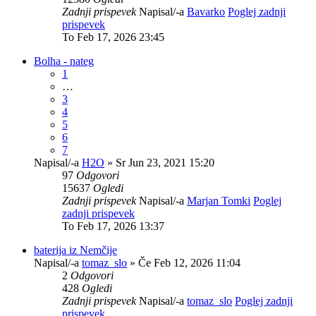
Zadnji prispevek
Napisal/-a
Bavarko
Poglej zadnji
prispevek
To Feb 17, 2026 23:45
Bolha - nateg
1
…
3
4
5
6
7
Napisal/-a
H2O
» Sr Jun 23, 2021 15:20
97
Odgovori
15637
Ogledi
Zadnji prispevek
Napisal/-a
Marjan Tomki
Poglej
zadnji prispevek
To Feb 17, 2026 13:37
baterija iz Nemčije
Napisal/-a
tomaz_slo
» Če Feb 12, 2026 11:04
2
Odgovori
428
Ogledi
Zadnji prispevek
Napisal/-a
tomaz_slo
Poglej zadnji
prispevek