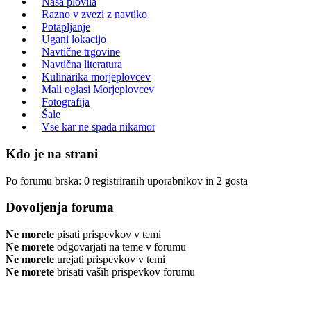
Naša plovila
Razno v zvezi z navtiko
Potapljanje
Ugani lokacijo
Navtične trgovine
Navtična literatura
Kulinarika morjeplovcev
Mali oglasi Morjeplovcev
Fotografija
Šale
Vse kar ne spada nikamor
Kdo je na strani
Po forumu brska: 0 registriranih uporabnikov in 2 gosta
Dovoljenja foruma
Ne morete
pisati prispevkov v temi
Ne morete
odgovarjati na teme v forumu
Ne morete
urejati prispevkov v temi
Ne morete
brisati vaših prispevkov forumu