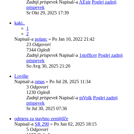
Zadnji prispevek
Napisal/-a
AEgir
Poglej zadnji
prispevek
Sr Okt 29, 2025 17:39
kaki..
1
2
Napisal/-a
polanc
» Po Jan 10, 2022 21:42
23
Odgovori
7344
Ogledi
Zadnji prispevek
Napisal/-a
1stofficer
Poglej zadnji
prispevek
So Avg 30, 2025 21:20
Lovište
Napisal/-a
omas
» Po Jul 28, 2025 11:34
3
Odgovori
1230
Ogledi
Zadnji prispevek
Napisal/-a
mVolk
Poglej zadnji
prispevek
Sr Jul 30, 2025 07:36
odmera za stavbno zemljišče
Napisal/-a
SR 290
» Po Jun 02, 2025 18:15
5
Odgovori