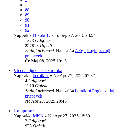
…
88
89
90
91
92
Napisal/-a
Nikola T.
» To Sep 27, 2016 23:54
1373
Odgovori
257818
Ogledi
Zadnji prispevek
Napisal/-a
AEgir
Poglej zadnji
prispevek
Če Maj 08, 2025 10:13
Vlečna kljuka - elektronika
Napisal/-a
bernikmi
» Ne Apr 27, 2025 07:37
4
Odgovori
1210
Ogledi
Zadnji prispevek
Napisal/-a
bernikmi
Poglej zadnji
prispevek
Ne Apr 27, 2025 20:45
Kompresor
Napisal/-a
MKN
» Ne Apr 27, 2025 16:30
2
Odgovori
935
Ogledi