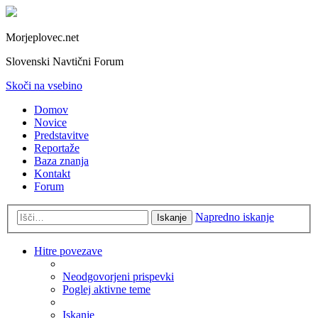
Morjeplovec.net
Slovenski Navtični Forum
Skoči na vsebino
Domov
Novice
Predstavitve
Reportaže
Baza znanja
Kontakt
Forum
Napredno iskanje
Iskanje
Hitre povezave
Neodgovorjeni prispevki
Poglej aktivne teme
Iskanje