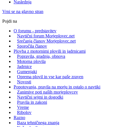
Naslednja
Vrni se na glavno stran
Pojdi na
O forumu - predstavitev
Navtični forum Morjeplovec.net
Srečanja članov Morjeplovec.net
Sporočila članov
Plovba z motornimi plovili in jadrnicami
Popravila, gradnja, obnova
Motorna plovila
Jadrnice
Gumenjaki
Oprema plovil in vse kar paše zraven
Novosti
Popotovanja, pravila na morju in ostalo o navtiki
Zanimive poti naših morjeplovcev
Navtični sejmi in dogodki
Pravila in zakoni
Vreme
Ribolov
Razno
Baza tehničnega znanja