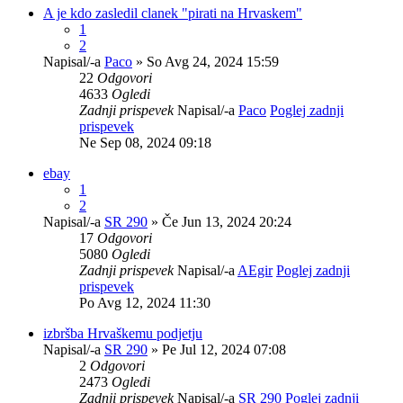
A je kdo zasledil clanek "pirati na Hrvaskem"
1
2
Napisal/-a
Paco
» So Avg 24, 2024 15:59
22
Odgovori
4633
Ogledi
Zadnji prispevek
Napisal/-a
Paco
Poglej zadnji
prispevek
Ne Sep 08, 2024 09:18
ebay
1
2
Napisal/-a
SR 290
» Če Jun 13, 2024 20:24
17
Odgovori
5080
Ogledi
Zadnji prispevek
Napisal/-a
AEgir
Poglej zadnji
prispevek
Po Avg 12, 2024 11:30
izbršba Hrvaškemu podjetju
Napisal/-a
SR 290
» Pe Jul 12, 2024 07:08
2
Odgovori
2473
Ogledi
Zadnji prispevek
Napisal/-a
SR 290
Poglej zadnji