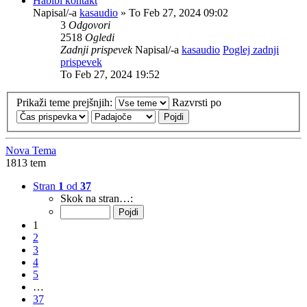
Habibi kontakt
Napisal/-a
kasaudio
» To Feb 27, 2024 09:02
3
Odgovori
2518
Ogledi
Zadnji prispevek
Napisal/-a
kasaudio
Poglej zadnji
prispevek
To Feb 27, 2024 19:52
Prikaži teme prejšnjih:
Razvrsti po
Nova Tema
1813 tem
Stran
1
od
37
Skok na stran…:
1
2
3
4
5
…
37