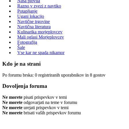
Naša plovila
Razno v zvezi z navtiko
Potapljanje
Ugani lokacijo
Navtične trgovine
Navtična literatura
Kulinarika morjeplovcev
Mali oglasi Morjeplovcev
Fotografija
Šale
Vse kar ne spada nikamor
Kdo je na strani
Po forumu brska: 0 registriranih uporabnikov in 8 gostov
Dovoljenja foruma
Ne morete
pisati prispevkov v temi
Ne morete
odgovarjati na teme v forumu
Ne morete
urejati prispevkov v temi
Ne morete
brisati vaših prispevkov forumu