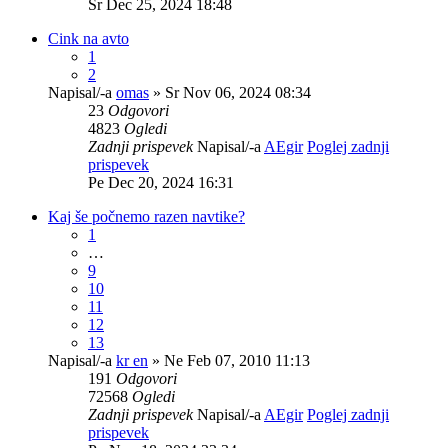
Sr Dec 25, 2024 18:48
Cink na avto
1
2
Napisal/-a
omas
» Sr Nov 06, 2024 08:34
23
Odgovori
4823
Ogledi
Zadnji prispevek
Napisal/-a
AEgir
Poglej zadnji
prispevek
Pe Dec 20, 2024 16:31
Kaj še počnemo razen navtike?
1
…
9
10
11
12
13
Napisal/-a
kr en
» Ne Feb 07, 2010 11:13
191
Odgovori
72568
Ogledi
Zadnji prispevek
Napisal/-a
AEgir
Poglej zadnji
prispevek