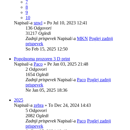
7
8
9
10
Napisal/-a
snwl
» Po Jul 10, 2023 12:41
136
Odgovori
31217
Ogledi
Zadnji prispevek
Napisal/-a
MKN
Poglej zadnji
prispevek
So Feb 15, 2025 12:50
Popolnoma prozoren 3 D print
Napisal/-a
Paco
» Pe Jan 03, 2025 21:48
2
Odgovori
1654
Ogledi
Zadnji prispevek
Napisal/-a
Paco
Poglej zadnji
prispevek
Ne Jan 05, 2025 18:36
2025
Napisal/-a
zebra
» To Dec 24, 2024 14:43
5
Odgovori
2082
Ogledi
Zadnji prispevek
Napisal/-a
Paco
Poglej zadnji
prispevek