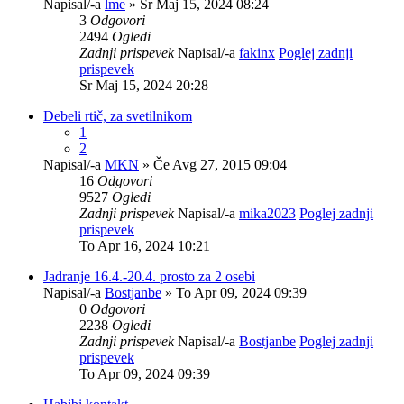
Napisal/-a
lme
» Sr Maj 15, 2024 08:24
3
Odgovori
2494
Ogledi
Zadnji prispevek
Napisal/-a
fakinx
Poglej zadnji
prispevek
Sr Maj 15, 2024 20:28
Debeli rtič, za svetilnikom
1
2
Napisal/-a
MKN
» Če Avg 27, 2015 09:04
16
Odgovori
9527
Ogledi
Zadnji prispevek
Napisal/-a
mika2023
Poglej zadnji
prispevek
To Apr 16, 2024 10:21
Jadranje 16.4.-20.4. prosto za 2 osebi
Napisal/-a
Bostjanbe
» To Apr 09, 2024 09:39
0
Odgovori
2238
Ogledi
Zadnji prispevek
Napisal/-a
Bostjanbe
Poglej zadnji
prispevek
To Apr 09, 2024 09:39