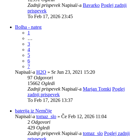
Zadnji prispevek
Napisal/-a
Bavarko
Poglej zadnji
prispevek
To Feb 17, 2026 23:45
Bolha - nateg
1
…
3
4
5
6
7
Napisal/-a
H2O
» Sr Jun 23, 2021 15:20
97
Odgovori
15662
Ogledi
Zadnji prispevek
Napisal/-a
Marjan Tomki
Poglej
zadnji prispevek
To Feb 17, 2026 13:37
baterija iz Nemčije
Napisal/-a
tomaz_slo
» Če Feb 12, 2026 11:04
2
Odgovori
429
Ogledi
Zadnji prispevek
Napisal/-a
tomaz_slo
Poglej zadnji
prispevek