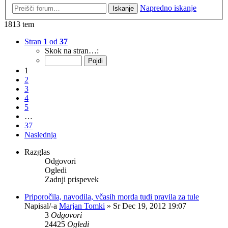
Napredno iskanje
Iskanje
1813 tem
Stran
1
od
37
Skok na stran…:
1
2
3
4
5
…
37
Naslednja
Razglas
Odgovori
Ogledi
Zadnji prispevek
Priporočila, navodila, včasih morda tudi pravila za tule
Napisal/-a
Marjan Tomki
» Sr Dec 19, 2012 19:07
3
Odgovori
24425
Ogledi