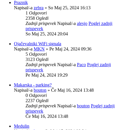
Praznik
Napisal/-a
zebra
» So Maj 25, 2024 16:13
1
Odgovori
2358
Ogledi
Zadnji prispevek
Napisal/-a
alesjo
Poglej zadnji
prispevek
So Maj 25, 2024 20:04
Ojačevalniki WiFi signala
Napisal/-a
MKN
» Pe Maj 24, 2024 09:36
5
Odgovori
3123
Ogledi
Zadnji prispevek
Napisal/-a
Paco
Poglej zadnji
prispevek
Pe Maj 24, 2024 19:29
Makarska - parking?
Napisal/-a
bouton
» Če Maj 16, 2024 13:48
0
Odgovori
2237
Ogledi
Zadnji prispevek
Napisal/-a
bouton
Poglej zadnji
prispevek
Če Maj 16, 2024 13:48
Medulin