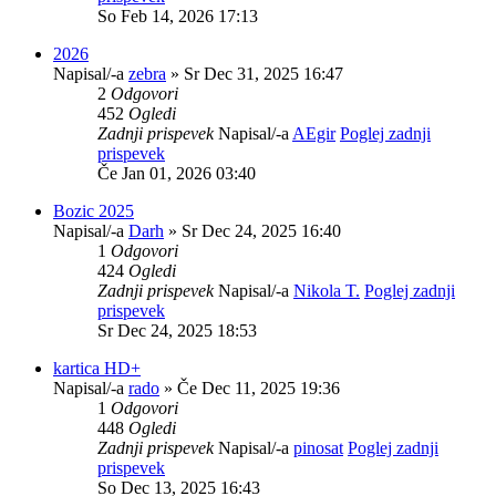
So Feb 14, 2026 17:13
2026
Napisal/-a
zebra
» Sr Dec 31, 2025 16:47
2
Odgovori
452
Ogledi
Zadnji prispevek
Napisal/-a
AEgir
Poglej zadnji
prispevek
Če Jan 01, 2026 03:40
Bozic 2025
Napisal/-a
Darh
» Sr Dec 24, 2025 16:40
1
Odgovori
424
Ogledi
Zadnji prispevek
Napisal/-a
Nikola T.
Poglej zadnji
prispevek
Sr Dec 24, 2025 18:53
kartica HD+
Napisal/-a
rado
» Če Dec 11, 2025 19:36
1
Odgovori
448
Ogledi
Zadnji prispevek
Napisal/-a
pinosat
Poglej zadnji
prispevek
So Dec 13, 2025 16:43