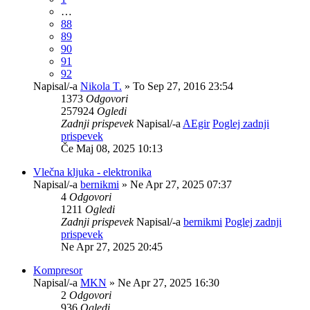
…
88
89
90
91
92
Napisal/-a
Nikola T.
» To Sep 27, 2016 23:54
1373
Odgovori
257924
Ogledi
Zadnji prispevek
Napisal/-a
AEgir
Poglej zadnji
prispevek
Če Maj 08, 2025 10:13
Vlečna kljuka - elektronika
Napisal/-a
bernikmi
» Ne Apr 27, 2025 07:37
4
Odgovori
1211
Ogledi
Zadnji prispevek
Napisal/-a
bernikmi
Poglej zadnji
prispevek
Ne Apr 27, 2025 20:45
Kompresor
Napisal/-a
MKN
» Ne Apr 27, 2025 16:30
2
Odgovori
936
Ogledi