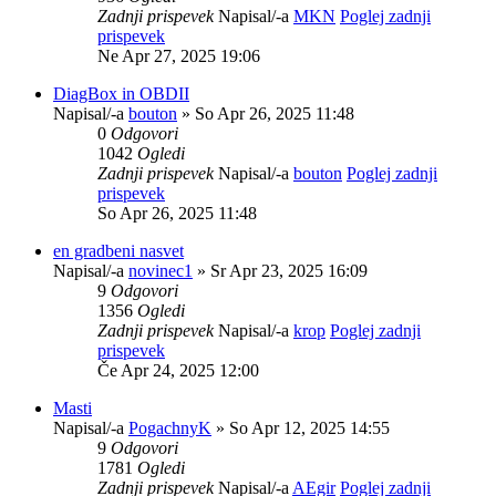
Zadnji prispevek
Napisal/-a
MKN
Poglej zadnji
prispevek
Ne Apr 27, 2025 19:06
DiagBox in OBDII
Napisal/-a
bouton
» So Apr 26, 2025 11:48
0
Odgovori
1042
Ogledi
Zadnji prispevek
Napisal/-a
bouton
Poglej zadnji
prispevek
So Apr 26, 2025 11:48
en gradbeni nasvet
Napisal/-a
novinec1
» Sr Apr 23, 2025 16:09
9
Odgovori
1356
Ogledi
Zadnji prispevek
Napisal/-a
krop
Poglej zadnji
prispevek
Če Apr 24, 2025 12:00
Masti
Napisal/-a
PogachnyK
» So Apr 12, 2025 14:55
9
Odgovori
1781
Ogledi
Zadnji prispevek
Napisal/-a
AEgir
Poglej zadnji