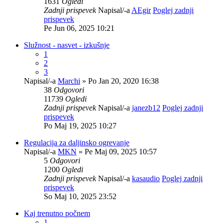
1631
Ogledi
Zadnji prispevek
Napisal/-a
AEgir
Poglej zadnji
prispevek
Pe Jun 06, 2025 10:21
Služnost - nasvet - izkušnje
1
2
3
Napisal/-a
Marchi
» Po Jan 20, 2020 16:38
38
Odgovori
11739
Ogledi
Zadnji prispevek
Napisal/-a
janezb12
Poglej zadnji
prispevek
Po Maj 19, 2025 10:27
Regulacija za daljinsko ogrevanje
Napisal/-a
MKN
» Pe Maj 09, 2025 10:57
5
Odgovori
1200
Ogledi
Zadnji prispevek
Napisal/-a
kasaudio
Poglej zadnji
prispevek
So Maj 10, 2025 23:52
Kaj trenutno počnem
1