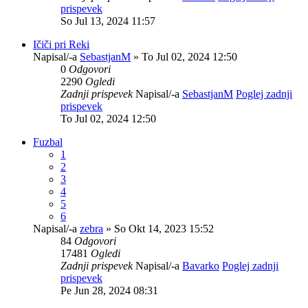
prispevek
So Jul 13, 2024 11:57
Ičiči pri Reki
Napisal/-a
SebastjanM
» To Jul 02, 2024 12:50
0
Odgovori
2290
Ogledi
Zadnji prispevek
Napisal/-a
SebastjanM
Poglej zadnji
prispevek
To Jul 02, 2024 12:50
Fuzbal
1
2
3
4
5
6
Napisal/-a
zebra
» So Okt 14, 2023 15:52
84
Odgovori
17481
Ogledi
Zadnji prispevek
Napisal/-a
Bavarko
Poglej zadnji
prispevek
Pe Jun 28, 2024 08:31