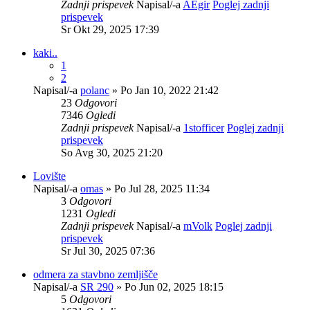
Zadnji prispevek
Napisal/-a
AEgir
Poglej zadnji
prispevek
Sr Okt 29, 2025 17:39
kaki..
1
2
Napisal/-a
polanc
» Po Jan 10, 2022 21:42
23
Odgovori
7346
Ogledi
Zadnji prispevek
Napisal/-a
1stofficer
Poglej zadnji
prispevek
So Avg 30, 2025 21:20
Lovište
Napisal/-a
omas
» Po Jul 28, 2025 11:34
3
Odgovori
1231
Ogledi
Zadnji prispevek
Napisal/-a
mVolk
Poglej zadnji
prispevek
Sr Jul 30, 2025 07:36
odmera za stavbno zemljišče
Napisal/-a
SR 290
» Po Jun 02, 2025 18:15
5
Odgovori