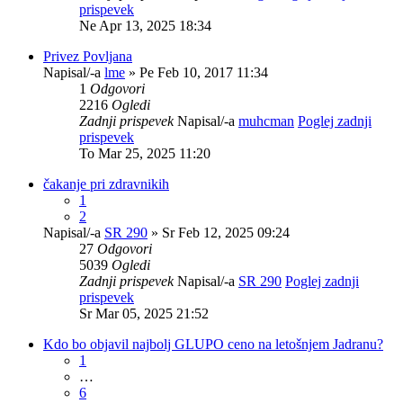
prispevek
Ne Apr 13, 2025 18:34
Privez Povljana
Napisal/-a
lme
» Pe Feb 10, 2017 11:34
1
Odgovori
2216
Ogledi
Zadnji prispevek
Napisal/-a
muhcman
Poglej zadnji
prispevek
To Mar 25, 2025 11:20
čakanje pri zdravnikih
1
2
Napisal/-a
SR 290
» Sr Feb 12, 2025 09:24
27
Odgovori
5039
Ogledi
Zadnji prispevek
Napisal/-a
SR 290
Poglej zadnji
prispevek
Sr Mar 05, 2025 21:52
Kdo bo objavil najbolj GLUPO ceno na letošnjem Jadranu?
1
…
6