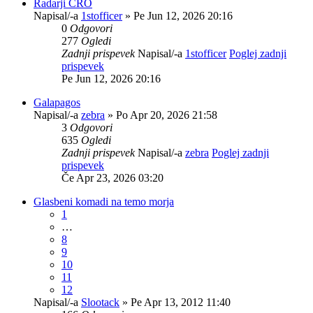
Radarji CRO
Napisal/-a
1stofficer
» Pe Jun 12, 2026 20:16
0
Odgovori
277
Ogledi
Zadnji prispevek
Napisal/-a
1stofficer
Poglej zadnji
prispevek
Pe Jun 12, 2026 20:16
Galapagos
Napisal/-a
zebra
» Po Apr 20, 2026 21:58
3
Odgovori
635
Ogledi
Zadnji prispevek
Napisal/-a
zebra
Poglej zadnji
prispevek
Če Apr 23, 2026 03:20
Glasbeni komadi na temo morja
1
…
8
9
10
11
12
Napisal/-a
Slootack
» Pe Apr 13, 2012 11:40