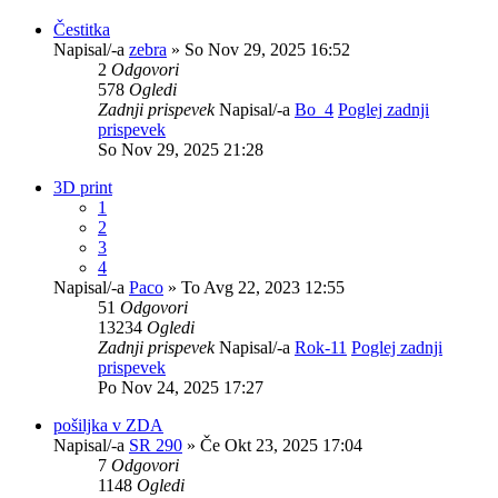
Čestitka
Napisal/-a
zebra
» So Nov 29, 2025 16:52
2
Odgovori
578
Ogledi
Zadnji prispevek
Napisal/-a
Bo_4
Poglej zadnji
prispevek
So Nov 29, 2025 21:28
3D print
1
2
3
4
Napisal/-a
Paco
» To Avg 22, 2023 12:55
51
Odgovori
13234
Ogledi
Zadnji prispevek
Napisal/-a
Rok-11
Poglej zadnji
prispevek
Po Nov 24, 2025 17:27
pošiljka v ZDA
Napisal/-a
SR 290
» Če Okt 23, 2025 17:04
7
Odgovori
1148
Ogledi