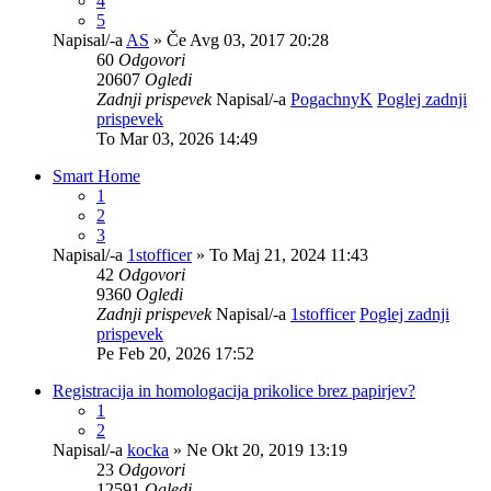
4
5
Napisal/-a
AS
» Če Avg 03, 2017 20:28
60
Odgovori
20607
Ogledi
Zadnji prispevek
Napisal/-a
PogachnyK
Poglej zadnji
prispevek
To Mar 03, 2026 14:49
Smart Home
1
2
3
Napisal/-a
1stofficer
» To Maj 21, 2024 11:43
42
Odgovori
9360
Ogledi
Zadnji prispevek
Napisal/-a
1stofficer
Poglej zadnji
prispevek
Pe Feb 20, 2026 17:52
Registracija in homologacija prikolice brez papirjev?
1
2
Napisal/-a
kocka
» Ne Okt 20, 2019 13:19
23
Odgovori
12591
Ogledi