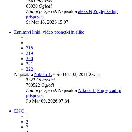
166
Odgovori
63030
Ogledi
Zadnji prispevek
Napisal/-a
aleks09
Poglej zadnji
prispevek
Sr Mar 18, 2026 15:07
Zanimivi linki, video posnetki in slike
1
…
218
219
220
221
222
Napisal/-a
Nikola T.
» So Dec 03, 2011 23:15
3322
Odgovori
799522
Ogledi
Zadnji prispevek
Napisal/-a
Nikola T.
Poglej zadnji
prispevek
Po Mar 09, 2026 07:34
ENC
1
2
3