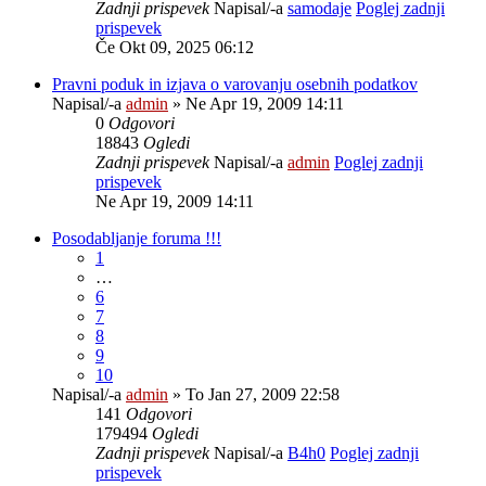
Zadnji prispevek
Napisal/-a
samodaje
Poglej zadnji
prispevek
Če Okt 09, 2025 06:12
Pravni poduk in izjava o varovanju osebnih podatkov
Napisal/-a
admin
» Ne Apr 19, 2009 14:11
0
Odgovori
18843
Ogledi
Zadnji prispevek
Napisal/-a
admin
Poglej zadnji
prispevek
Ne Apr 19, 2009 14:11
Posodabljanje foruma !!!
1
…
6
7
8
9
10
Napisal/-a
admin
» To Jan 27, 2009 22:58
141
Odgovori
179494
Ogledi
Zadnji prispevek
Napisal/-a
B4h0
Poglej zadnji
prispevek