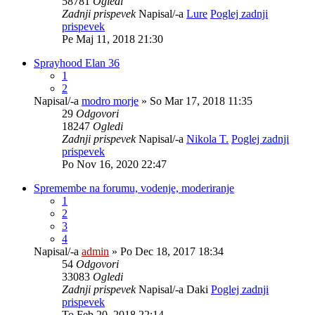
58781
Ogledi
Zadnji prispevek
Napisal/-a
Lure
Poglej zadnji
prispevek
Pe Maj 11, 2018 21:30
Sprayhood Elan 36
1
2
Napisal/-a
modro morje
» So Mar 17, 2018 11:35
29
Odgovori
18247
Ogledi
Zadnji prispevek
Napisal/-a
Nikola T.
Poglej zadnji
prispevek
Po Nov 16, 2020 22:47
Spremembe na forumu, vodenje, moderiranje
1
2
3
4
Napisal/-a
admin
» Po Dec 18, 2017 18:34
54
Odgovori
33083
Ogledi
Zadnji prispevek
Napisal/-a
Daki
Poglej zadnji
prispevek
To Feb 20, 2018 22:14