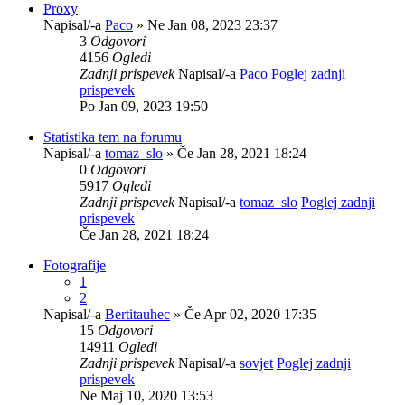
Proxy
Napisal/-a
Paco
» Ne Jan 08, 2023 23:37
3
Odgovori
4156
Ogledi
Zadnji prispevek
Napisal/-a
Paco
Poglej zadnji
prispevek
Po Jan 09, 2023 19:50
Statistika tem na forumu
Napisal/-a
tomaz_slo
» Če Jan 28, 2021 18:24
0
Odgovori
5917
Ogledi
Zadnji prispevek
Napisal/-a
tomaz_slo
Poglej zadnji
prispevek
Če Jan 28, 2021 18:24
Fotografije
1
2
Napisal/-a
Bertitauhec
» Če Apr 02, 2020 17:35
15
Odgovori
14911
Ogledi
Zadnji prispevek
Napisal/-a
sovjet
Poglej zadnji
prispevek
Ne Maj 10, 2020 13:53