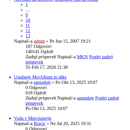
1
…
9
10
11
12
13
Napisal/-a
admin
» Pe Jun 15, 2007 19:21
187
Odgovori
140141
Ogledi
Zadnji prispevek
Napisal/-a
MKN
Poglej zadnji
prispevek
To Feb 17, 2026 21:38
Ugašanje MojAlbum in slike
Napisal/-a
samodaje
» Po Okt 13, 2025 10:07
0
Odgovori
618
Ogledi
Zadnji prispevek
Napisal/-a
samodaje
Poglej zadnji
prispevek
Po Okt 13, 2025 10:07
Voda v Mercruiserju
Napisal/-a
Bracic
» Ne Jul 20, 2025 19:31
6
Odgovori