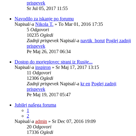
prispevek
Sr Jul 05, 2017 11:55
Navodilo za iskanje po forumu
Napisal/-a
Nikola T.
» To Mar 01, 2016 17:35
5
Odgovori
10235
Ogledi
Zadnji prispevek
Napisal/-a
navtik_borut
Poglej zadnji
prispevek
Pe Maj 26, 2017 06:34
Dostop do morjeplovec strani iz Rusije...
Napisal/-a
inspiron
» Sr Maj 17, 2017 13:15
11
Odgovori
12306
Ogledi
Zadnji prispevek
Napisal/-a
kr en
Poglej zadnji
prispevek
Pe Maj 19, 2017 05:47
Jubilej našega foruma
1
2
Napisal/-a
admin
» Sr Dec 07, 2016 19:09
20
Odgovori
17336
Ogledi