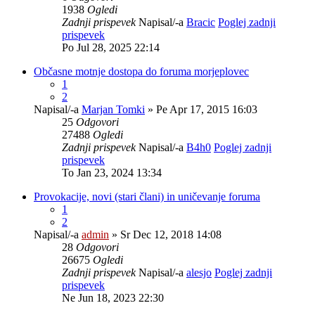
1938
Ogledi
Zadnji prispevek
Napisal/-a
Bracic
Poglej zadnji
prispevek
Po Jul 28, 2025 22:14
Občasne motnje dostopa do foruma morjeplovec
1
2
Napisal/-a
Marjan Tomki
» Pe Apr 17, 2015 16:03
25
Odgovori
27488
Ogledi
Zadnji prispevek
Napisal/-a
B4h0
Poglej zadnji
prispevek
To Jan 23, 2024 13:34
Provokacije, novi (stari člani) in uničevanje foruma
1
2
Napisal/-a
admin
» Sr Dec 12, 2018 14:08
28
Odgovori
26675
Ogledi
Zadnji prispevek
Napisal/-a
alesjo
Poglej zadnji
prispevek
Ne Jun 18, 2023 22:30