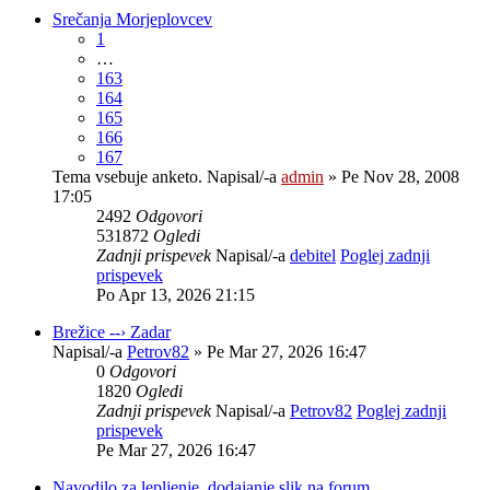
Srečanja Morjeplovcev
1
…
163
164
165
166
167
Tema vsebuje anketo.
Napisal/-a
admin
» Pe Nov 28, 2008
17:05
2492
Odgovori
531872
Ogledi
Zadnji prispevek
Napisal/-a
debitel
Poglej zadnji
prispevek
Po Apr 13, 2026 21:15
Brežice --› Zadar
Napisal/-a
Petrov82
» Pe Mar 27, 2026 16:47
0
Odgovori
1820
Ogledi
Zadnji prispevek
Napisal/-a
Petrov82
Poglej zadnji
prispevek
Pe Mar 27, 2026 16:47
Navodilo za lepljenje, dodajanje slik na forum