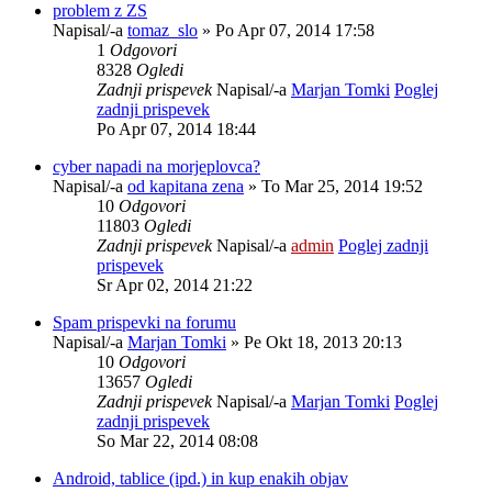
problem z ZS
Napisal/-a
tomaz_slo
» Po Apr 07, 2014 17:58
1
Odgovori
8328
Ogledi
Zadnji prispevek
Napisal/-a
Marjan Tomki
Poglej
zadnji prispevek
Po Apr 07, 2014 18:44
cyber napadi na morjeplovca?
Napisal/-a
od kapitana zena
» To Mar 25, 2014 19:52
10
Odgovori
11803
Ogledi
Zadnji prispevek
Napisal/-a
admin
Poglej zadnji
prispevek
Sr Apr 02, 2014 21:22
Spam prispevki na forumu
Napisal/-a
Marjan Tomki
» Pe Okt 18, 2013 20:13
10
Odgovori
13657
Ogledi
Zadnji prispevek
Napisal/-a
Marjan Tomki
Poglej
zadnji prispevek
So Mar 22, 2014 08:08
Android, tablice (ipd.) in kup enakih objav