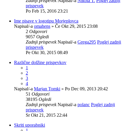
Zadnji prispevek
Napisal/-a
Nikola T.
Poglej zadnji
prispevek
Po Feb 15, 2016 23:21
Ime pisave v logotipu Morjeplovca
Napisal/-a
omahens
» Če Okt 29, 2015 23:08
2
Odgovori
9057
Ogledi
Zadnji prispevek
Napisal/-a
Grega295
Poglej zadnji
prispevek
Pe Okt 30, 2015 08:49
Različne dolžine prispevkov
1
2
3
4
Napisal/-a
Marjan Tomki
» Po Dec 09, 2013 20:42
51
Odgovori
38195
Ogledi
Zadnji prispevek
Napisal/-a
polanc
Poglej zadnji
prispevek
Sr Okt 21, 2015 22:44
Skriti uporabniki
1