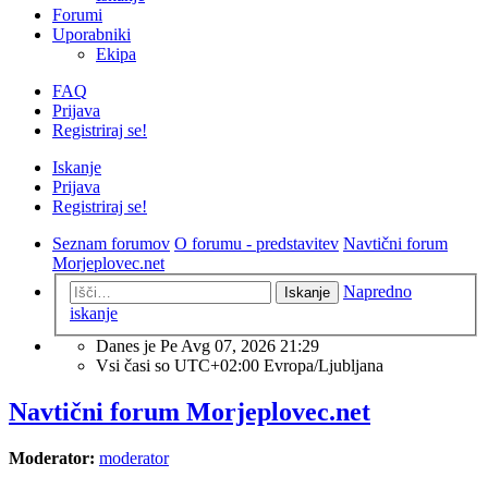
Forumi
Uporabniki
Ekipa
FAQ
Prijava
Registriraj se!
Iskanje
Prijava
Registriraj se!
Seznam forumov
O forumu - predstavitev
Navtični forum
Morjeplovec.net
Napredno
Iskanje
iskanje
Danes je Pe Avg 07, 2026 21:29
Vsi časi so UTC+02:00 Evropa/Ljubljana
Navtični forum Morjeplovec.net
Moderator:
moderator