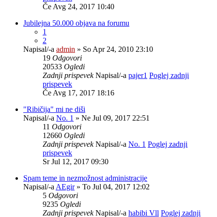
Če Avg 24, 2017 10:40
Jubilejna 50.000 objava na forumu
1
2
Napisal/-a
admin
» So Apr 24, 2010 23:10
19
Odgovori
20533
Ogledi
Zadnji prispevek
Napisal/-a
pajer1
Poglej zadnji
prispevek
Če Avg 17, 2017 18:16
"Ribičija" mi ne diši
Napisal/-a
No. 1
» Ne Jul 09, 2017 22:51
11
Odgovori
12660
Ogledi
Zadnji prispevek
Napisal/-a
No. 1
Poglej zadnji
prispevek
Sr Jul 12, 2017 09:30
Spam teme in nezmožnost administracije
Napisal/-a
AEgir
» To Jul 04, 2017 12:02
5
Odgovori
9235
Ogledi
Zadnji prispevek
Napisal/-a
habibi Vll
Poglej zadnji