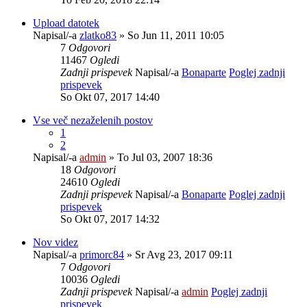
Upload datotek
Napisal/-a
zlatko83
» So Jun 11, 2011 10:05
7
Odgovori
11467
Ogledi
Zadnji prispevek
Napisal/-a
Bonaparte
Poglej zadnji
prispevek
So Okt 07, 2017 14:40
Vse več nezaželenih postov
1
2
Napisal/-a
admin
» To Jul 03, 2007 18:36
18
Odgovori
24610
Ogledi
Zadnji prispevek
Napisal/-a
Bonaparte
Poglej zadnji
prispevek
So Okt 07, 2017 14:32
Nov videz
Napisal/-a
primorc84
» Sr Avg 23, 2017 09:11
7
Odgovori
10036
Ogledi
Zadnji prispevek
Napisal/-a
admin
Poglej zadnji
prispevek