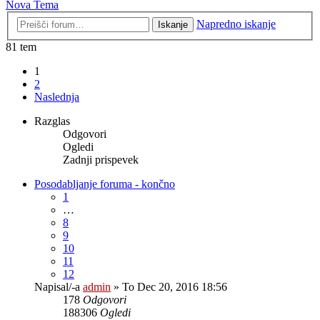
Nova Tema
Napredno iskanje
Iskanje
81 tem
1
2
Naslednja
Razglas
Odgovori
Ogledi
Zadnji prispevek
Posodabljanje foruma - končno
1
…
8
9
10
11
12
Napisal/-a
admin
» To Dec 20, 2016 18:56
178
Odgovori
188306
Ogledi