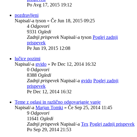
Po Avg 17, 2015 19:12
pozdravljeni
Napisal/-a
tyson
» Če Jun 18, 2015 09:25
4
Odgovori
9331
Ogledi
Zadnji prispevek
Napisal/-a
tyson
Poglej zadnji
prispevek
Pe Jun 19, 2015 12:08
lučice pozimi
Napisal/-a
gvido
» Pe Dec 12, 2014 16:32
0
Odgovori
8388
Ogledi
Zadnji prispevek
Napisal/-a
gvido
Poglej zadnji
prispevek
Pe Dec 12, 2014 16:32
Teme z oglasi in različno odgovarjanje vanje
Napisal/-a
Marjan Tomki
» Če Sep 25, 2014 11:45
9
Odgovori
11641
Ogledi
Zadnji prispevek
Napisal/-a
Tex
Poglej zadnji prispevek
Po Sep 29, 2014 21:53