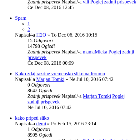
Zadnji prispevek
Napisal/-a
vili
Poglej zadnji prispevek
Če Dec 08, 2016 12:45
Spam
1
2
Napisal/-a
H2O
» To Dec 06, 2016 10:15
15
Odgovori
14798
Ogledi
Zadnji prispevek
Napisal/-a
mamaMicka
Poglej zadnji
prispevek
Če Dec 08, 2016 00:09
Kako zdaj razrine vremensko sliko na froumu
Napisal/-a
Marjan Tomki
» Ne Jul 10, 2016 07:42
0
Odgovori
8642
Ogledi
Zadnji prispevek
Napisal/-a
Marjan Tomki
Poglej
zadnji prispevek
Ne Jul 10, 2016 07:42
kako pripeti sliko
Napisal/-a
demi
» Po Feb 15, 2016 23:14
1
Odgovori
8905
Ogledi