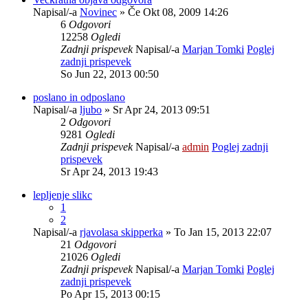
Napisal/-a
Novinec
» Če Okt 08, 2009 14:26
6
Odgovori
12258
Ogledi
Zadnji prispevek
Napisal/-a
Marjan Tomki
Poglej
zadnji prispevek
So Jun 22, 2013 00:50
poslano in odposlano
Napisal/-a
ljubo
» Sr Apr 24, 2013 09:51
2
Odgovori
9281
Ogledi
Zadnji prispevek
Napisal/-a
admin
Poglej zadnji
prispevek
Sr Apr 24, 2013 19:43
lepljenje slikc
1
2
Napisal/-a
rjavolasa skipperka
» To Jan 15, 2013 22:07
21
Odgovori
21026
Ogledi
Zadnji prispevek
Napisal/-a
Marjan Tomki
Poglej
zadnji prispevek
Po Apr 15, 2013 00:15