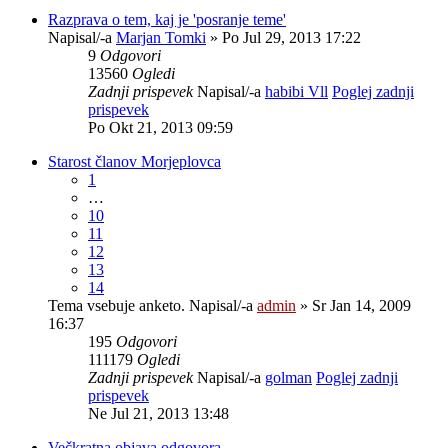
Razprava o tem, kaj je 'posranje teme'
Napisal/-a
Marjan Tomki
» Po Jul 29, 2013 17:22
9
Odgovori
13560
Ogledi
Zadnji prispevek
Napisal/-a
habibi Vll
Poglej zadnji
prispevek
Po Okt 21, 2013 09:59
Starost članov Morjeplovca
1
…
10
11
12
13
14
Tema vsebuje anketo.
Napisal/-a
admin
» Sr Jan 14, 2009
16:37
195
Odgovori
111179
Ogledi
Zadnji prispevek
Napisal/-a
golman
Poglej zadnji
prispevek
Ne Jul 21, 2013 13:48
Večkratna objava odgovora