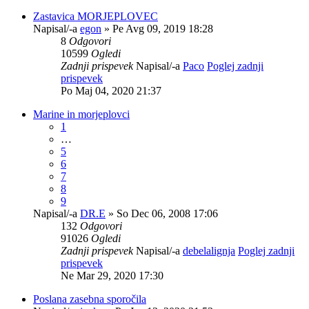
Zastavica MORJEPLOVEC
Napisal/-a
egon
» Pe Avg 09, 2019 18:28
8
Odgovori
10599
Ogledi
Zadnji prispevek
Napisal/-a
Paco
Poglej zadnji
prispevek
Po Maj 04, 2020 21:37
Marine in morjeplovci
1
…
5
6
7
8
9
Napisal/-a
DR.E
» So Dec 06, 2008 17:06
132
Odgovori
91026
Ogledi
Zadnji prispevek
Napisal/-a
debelalignja
Poglej zadnji
prispevek
Ne Mar 29, 2020 17:30
Poslana zasebna sporočila