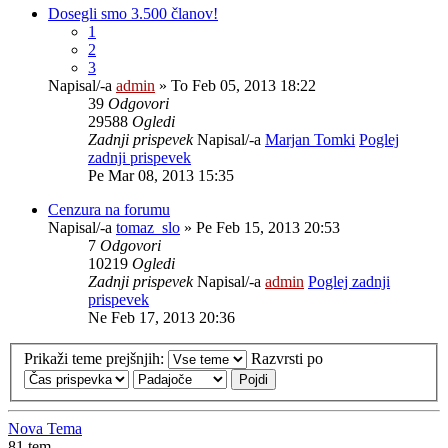
Dosegli smo 3.500 članov!
1
2
3
Napisal/-a
admin
» To Feb 05, 2013 18:22
39
Odgovori
29588
Ogledi
Zadnji prispevek
Napisal/-a
Marjan Tomki
Poglej
zadnji prispevek
Pe Mar 08, 2013 15:35
Cenzura na forumu
Napisal/-a
tomaz_slo
» Pe Feb 15, 2013 20:53
7
Odgovori
10219
Ogledi
Zadnji prispevek
Napisal/-a
admin
Poglej zadnji
prispevek
Ne Feb 17, 2013 20:36
Prikaži teme prejšnjih:
Razvrsti po
Nova Tema
81 tem