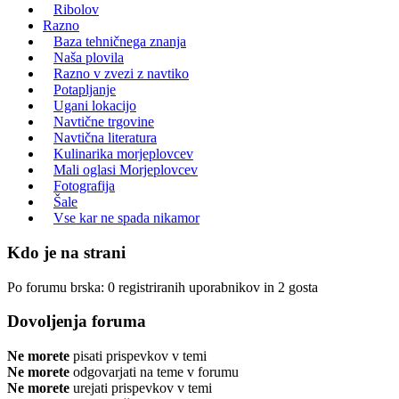
Ribolov
Razno
Baza tehničnega znanja
Naša plovila
Razno v zvezi z navtiko
Potapljanje
Ugani lokacijo
Navtične trgovine
Navtična literatura
Kulinarika morjeplovcev
Mali oglasi Morjeplovcev
Fotografija
Šale
Vse kar ne spada nikamor
Kdo je na strani
Po forumu brska: 0 registriranih uporabnikov in 2 gosta
Dovoljenja foruma
Ne morete
pisati prispevkov v temi
Ne morete
odgovarjati na teme v forumu
Ne morete
urejati prispevkov v temi