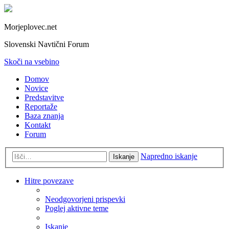
Morjeplovec.net
Slovenski Navtični Forum
Skoči na vsebino
Domov
Novice
Predstavitve
Reportaže
Baza znanja
Kontakt
Forum
Napredno iskanje
Iskanje
Hitre povezave
Neodgovorjeni prispevki
Poglej aktivne teme
Iskanje