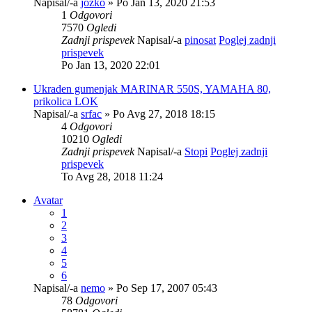
Napisal/-a
jozko
» Po Jan 13, 2020 21:53
1
Odgovori
7570
Ogledi
Zadnji prispevek
Napisal/-a
pinosat
Poglej zadnji
prispevek
Po Jan 13, 2020 22:01
Ukraden gumenjak MARINAR 550S, YAMAHA 80,
prikolica LOK
Napisal/-a
srfac
» Po Avg 27, 2018 18:15
4
Odgovori
10210
Ogledi
Zadnji prispevek
Napisal/-a
Stopi
Poglej zadnji
prispevek
To Avg 28, 2018 11:24
Avatar
1
2
3
4
5
6
Napisal/-a
nemo
» Po Sep 17, 2007 05:43
78
Odgovori