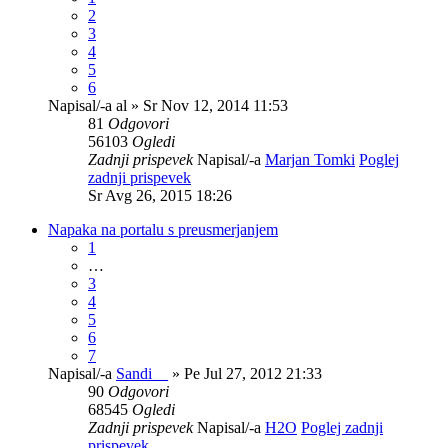
2
3
4
5
6
Napisal/-a
al
» Sr Nov 12, 2014 11:53
81
Odgovori
56103
Ogledi
Zadnji prispevek
Napisal/-a
Marjan Tomki
Poglej
zadnji prispevek
Sr Avg 26, 2015 18:26
Napaka na portalu s preusmerjanjem
1
…
3
4
5
6
7
Napisal/-a
Sandi__
» Pe Jul 27, 2012 21:33
90
Odgovori
68545
Ogledi
Zadnji prispevek
Napisal/-a
H2O
Poglej zadnji
prispevek