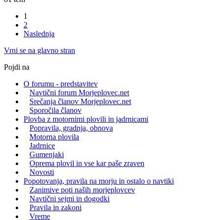
1
2
Naslednja
Vrni se na glavno stran
Pojdi na
O forumu - predstavitev
Navtični forum Morjeplovec.net
Srečanja članov Morjeplovec.net
Sporočila članov
Plovba z motornimi plovili in jadrnicami
Popravila, gradnja, obnova
Motorna plovila
Jadrnice
Gumenjaki
Oprema plovil in vse kar paše zraven
Novosti
Popotovanja, pravila na morju in ostalo o navtiki
Zanimive poti naših morjeplovcev
Navtični sejmi in dogodki
Pravila in zakoni
Vreme