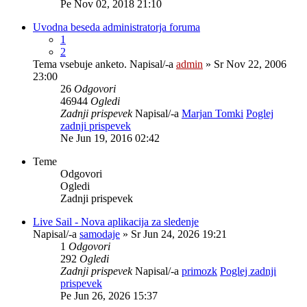
Pe Nov 02, 2018 21:10
Uvodna beseda administratorja foruma
1
2
Tema vsebuje anketo.
Napisal/-a
admin
» Sr Nov 22, 2006
23:00
26
Odgovori
46944
Ogledi
Zadnji prispevek
Napisal/-a
Marjan Tomki
Poglej
zadnji prispevek
Ne Jun 19, 2016 02:42
Teme
Odgovori
Ogledi
Zadnji prispevek
Live Sail - Nova aplikacija za sledenje
Napisal/-a
samodaje
» Sr Jun 24, 2026 19:21
1
Odgovori
292
Ogledi
Zadnji prispevek
Napisal/-a
primozk
Poglej zadnji
prispevek
Pe Jun 26, 2026 15:37