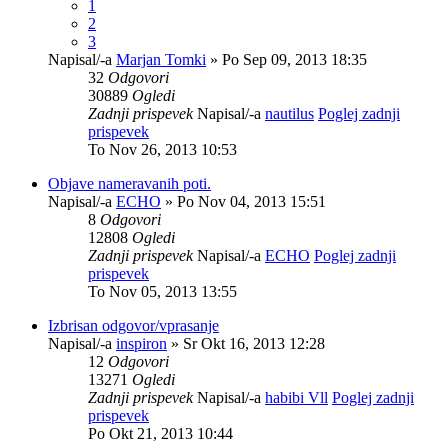
1
2
3
Napisal/-a
Marjan Tomki
» Po Sep 09, 2013 18:35
32
Odgovori
30889
Ogledi
Zadnji prispevek
Napisal/-a
nautilus
Poglej zadnji
prispevek
To Nov 26, 2013 10:53
Objave nameravanih poti.
Napisal/-a
ECHO
» Po Nov 04, 2013 15:51
8
Odgovori
12808
Ogledi
Zadnji prispevek
Napisal/-a
ECHO
Poglej zadnji
prispevek
To Nov 05, 2013 13:55
Izbrisan odgovor/vprasanje
Napisal/-a
inspiron
» Sr Okt 16, 2013 12:28
12
Odgovori
13271
Ogledi
Zadnji prispevek
Napisal/-a
habibi Vll
Poglej zadnji
prispevek
Po Okt 21, 2013 10:44