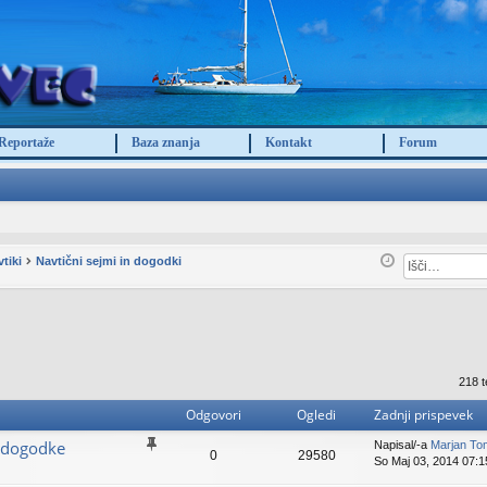
Reportaže
Baza znanja
Kontakt
Forum
tiki
Navtični sejmi in dogodki
218 
Odgovori
Ogledi
Zadnji prispevek
e dogodke
Napisal/-a
Marjan To
0
29580
So Maj 03, 2014 07:1