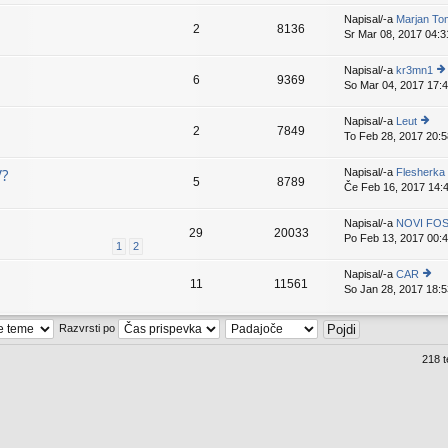
is
e
e
p
Napisal/-a
Marjan To
k
2
8136
z
e
Sr Mar 08, 2017 04:3
a
v
d
e
Napisal/-a
kr3mn1
nj
k
6
9369
So Mar 04, 2017 17:
o
p
gl
i
ej
p
Napisal/-a
Leut
2
7849
z
e
To Feb 28, 2017 20:5
o
a
v
gl
d
e
ej
V?
Napisal/-a
Flesherka
nji
k
5
8789
z
Če Feb 16, 2017 14:
pr
a
is
d
p
Napisal/-a
NOVI FOS
nji
29
20033
e
Po Feb 13, 2017 00:
pr
1
2
v
is
e
p
Napisal/-a
CAR
k
11
11561
e
So Jan 28, 2017 18:5
o
v
gl
e
ej
Razvrsti po
k
z
a
218 
d
nji
pr
is
p
e