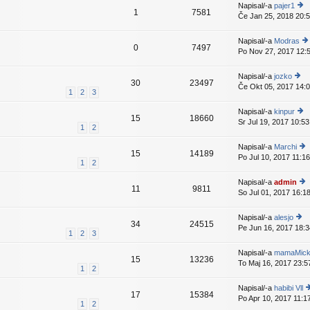
e
e
p
Napisal/-a
pajer1
nji
k
1
7581
z
e
Če Jan 25, 2018 20:
o
pr
a
v
gl
is
d
e
ej
p
Napisal/-a
Modras
nj
k
0
7497
z
e
Po Nov 27, 2017 12:
o
p
a
v
gl
i
d
e
ej
p
Napisal/-a
jozko
nji
k
30
23497
z
e
Če Okt 05, 2017 14:
o
pr
1
2
3
a
v
gl
is
d
e
ej
p
Napisal/-a
kinpur
nji
k
15
18660
z
e
Sr Jul 19, 2017 10:53
o
pr
1
2
a
v
gl
is
d
e
ej
p
Napisal/-a
Marchi
nji
k
15
14189
z
e
Po Jul 10, 2017 11:16
o
pr
1
2
a
v
gl
is
d
e
ej
p
Napisal/-a
admin
nji
k
11
9811
z
e
So Jul 01, 2017 16:1
o
pr
a
v
gl
is
d
e
ej
p
Napisal/-a
alesjo
nji
k
34
24515
z
e
Pe Jun 16, 2017 18:3
o
pr
1
2
3
a
v
gl
is
d
e
ej
p
Napisal/-a
mamaMic
nji
k
15
13236
z
e
To Maj 16, 2017 23:5
pr
1
2
a
v
is
d
e
p
Napisal/-a
habibi Vll
nji
k
17
15384
e
Po Apr 10, 2017 11:1
o
pr
1
2
v
g