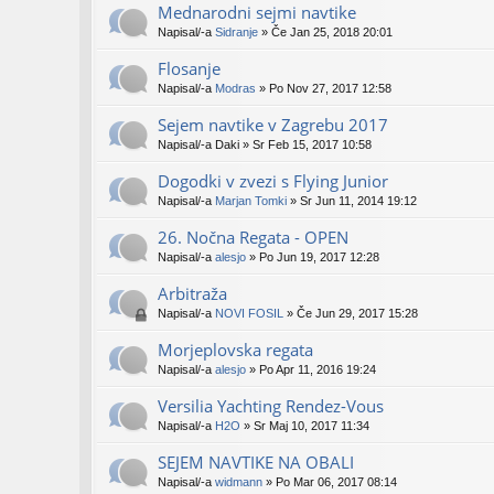
Mednarodni sejmi navtike
Napisal/-a
Sidranje
» Če Jan 25, 2018 20:01
Flosanje
Napisal/-a
Modras
» Po Nov 27, 2017 12:58
Sejem navtike v Zagrebu 2017
Napisal/-a
Daki
» Sr Feb 15, 2017 10:58
Dogodki v zvezi s Flying Junior
Napisal/-a
Marjan Tomki
» Sr Jun 11, 2014 19:12
26. Nočna Regata - OPEN
Napisal/-a
alesjo
» Po Jun 19, 2017 12:28
Arbitraža
Napisal/-a
NOVI FOSIL
» Če Jun 29, 2017 15:28
Morjeplovska regata
Napisal/-a
alesjo
» Po Apr 11, 2016 19:24
Versilia Yachting Rendez-Vous
Napisal/-a
H2O
» Sr Maj 10, 2017 11:34
SEJEM NAVTIKE NA OBALI
Napisal/-a
widmann
» Po Mar 06, 2017 08:14