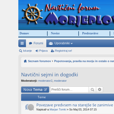
Domov
Novice
Predstavitve
Forumi
Uporabniki
itr
Iskanje
Prijava
Registriraj se!
e
Seznam forumov
Popotovanja, pravila na morju in ostalo o nav
po
Navtični sejmi in dogodki
ve
Moderatorji:
moderator2
,
moderator
za
Nova
Tema
ve
Teme
Povezave predvsem na starejše še zanimiv
Napisal/-a
Marjan Tomki
» So Maj 03, 2014 07:15