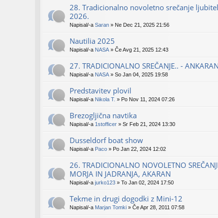
28. Tradicionalno novoletno srečanje ljubite
2026.
Napisal/-a
Saran
» Ne Dec 21, 2025 21:56
Nautilia 2025
Napisal/-a
NASA
» Če Avg 21, 2025 12:43
27. TRADICIONALNO SREČANJE.. - ANKARA
Napisal/-a
NASA
» So Jan 04, 2025 19:58
Predstavitev plovil
Napisal/-a
Nikola T.
» Po Nov 11, 2024 07:26
Brezogljična navtika
Napisal/-a
1stofficer
» Sr Feb 21, 2024 13:30
Dusseldorf boat show
Napisal/-a
Paco
» Po Jan 22, 2024 12:02
26. TRADICIONALNO NOVOLETNO SREČANJE
MORJA IN JADRANJA, AKARAN
Napisal/-a
jurko123
» To Jan 02, 2024 17:50
Tekme in drugi dogodki z Mini-12
Napisal/-a
Marjan Tomki
» Če Apr 28, 2011 07:58