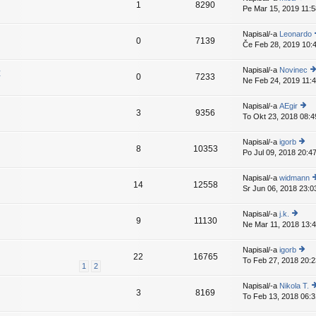
nji
k
1
8290
z
e
Pe Mar 15, 2019 11:5
o
pr
a
v
gl
is
d
e
ej
p
Napisal/-a
Leonardo
nji
k
0
7139
z
e
Če Feb 28, 2019 10:
pr
a
v
is
d
e
p
ž
Napisal/-a
Novinec
nji
k
0
7233
e
Ne Feb 24, 2019 11:
o
pr
v
gl
is
e
ej
p
Napisal/-a
AEgir
k
3
9356
z
e
To Okt 23, 2018 08:4
o
a
v
gl
d
e
ej
Napisal/-a
igorb
nj
k
8
10353
z
Po Jul 09, 2018 20:4
o
p
a
gl
is
d
ej
p
Napisal/-a
widmann
nji
14
12558
z
e
Sr Jun 06, 2018 23:0
o
pr
a
v
g
is
d
e
e
p
Napisal/-a
j.k.
nji
k
9
11130
z
e
Ne Mar 11, 2018 13:
o
pr
a
v
gl
is
d
e
ej
p
Napisal/-a
igorb
n
k
22
16765
z
e
To Feb 27, 2018 20:2
o
p
1
2
a
v
gl
i
d
e
ej
p
Napisal/-a
Nikola T.
nji
k
3
8169
z
e
To Feb 13, 2018 06:3
o
pr
a
v
g
is
d