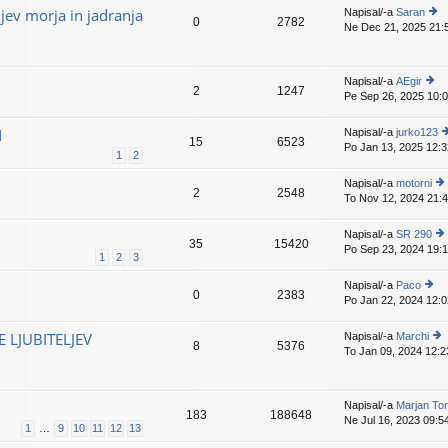
ljev morja in jadranja
Napisal/-a
Saran
0
2782
Ne Dec 21, 2025 21:
o
gl
ej
z
Napisal/-a
AEgir
a
2
1247
Pe Sep 26, 2025 10:
o
d
gl
nji
ej
N
Napisal/-a
jurko123
pr
15
6523
z
Po Jan 13, 2025 12:3
is
o
1
2
a
p
g
d
e
e
Napisal/-a
motorni
nji
2
2548
v
z
To Nov 12, 2024 21:
o
pr
e
a
gl
is
k
d
ej
p
Napisal/-a
SR 290
nj
35
15420
z
e
Po Sep 23, 2024 19:
o
p
1
2
3
a
v
gl
i
d
e
ej
p
Napisal/-a
Paco
nji
k
0
2383
z
e
Po Jan 22, 2024 12:0
o
pr
a
v
gl
is
d
e
ej
p
 LJUBITELJEV
Napisal/-a
Marchi
nji
k
8
5376
z
e
To Jan 09, 2024 12:2
o
pr
a
v
gl
is
d
e
ej
p
nji
k
z
e
Napisal/-a
Marjan To
pr
a
183
188648
v
Ne Jul 16, 2023 09:5
is
d
1
…
9
10
11
12
13
e
p
nji
k