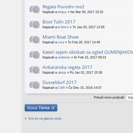
Regata Povodni mož
Napisal/-a
kinpur
» Ne Mar 05, 2017 23:32
Boot Tulln 2017
Napisal/-a
kr3mn1
» To Jan 03, 2017 12:05
Miami Boat Show
Napisal/-a
Leut
» To Feb 28, 2017 14:49
Kateri sejem obiskati za ogled GUMENJAKO
Napisal/-a
ondskan
» Sr Feb 15, 2017 09:53
Ankaranska regata 2017
Napisal/-a
alesjo
» Po Jan 02, 2017 15:38
Dusseldorf 2017
Napisal/-a
CAR
» Če Dec 15, 2016 14:07
Prikaži teme prejšnjih:
Nova
Tema
Vrni se na glavno stran