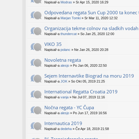
Napisal/-a
Modras
» Sr Apr 15, 2020 16:29
Odpovedana regata Sun Cup 2000 ta konec 
Napisal/-a
Marjan Tomki
» Sr Mar 11, 2020 12:32
Organizacija tekme colnov na sladkih vodah
Napisal/-a
thundercat
» So Jan 25, 2020 12:00
VIKO 35
Napisal/-a
polanc
» Ne Jan 26, 2020 20:28
Novoletna regata
Napisal/-a
alesjo
» Po Jan 06, 2020 22:50
Sejem Internavtike Biograd na moru 2019
Napisal/-a
JOK
» So Okt 05, 2019 21:25
International Regatta Croatia 2019
Napisal/-a
vanja
» Ne Jul 07, 2019 11:16
Nočna regata - YC Čupa
Napisal/-a
alesjo
» Po Jun 17, 2019 16:56
Internautica 2019
Napisal/-a
dedeha
» Če Apr 18, 2019 21:58