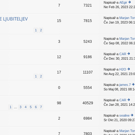
e
Napisal/-a
AEgir
pr
7
7321
v
Ne Feb 26, 2023 22:
o
is
e
gl
p
k
ej
e
 LJUBITELJEV
Napisal/-a
Marjan To
15
7815
z
v
Če Jan 19, 2023 06:
a
e
d
k
1
2
nji
Napisal/-a
Marjan To
pr
3
5243
Če Sep 08, 2022 06:
is
p
e
Napisal/-a
CAR
12
9186
v
Če Dec 30, 2021 21:
o
e
gl
k
ej
Napisal/-a
H2O
17
11107
z
Ne Avg 22, 2021 23:
o
1
2
a
gl
d
ej
Napisal/-a
james.7
nji
0
5554
z
So Maj 08, 2021 08:1
o
pr
a
gl
is
d
ej
p
Napisal/-a
CAR
nji
98
40529
z
e
Če Jan 28, 2021 14:
o
pr
1
…
3
4
5
6
7
a
v
gl
is
d
e
ej
p
Napisal/-a
sealine
nji
k
2
6984
z
e
Sr Okt 21, 2020 09:2
o
pr
a
v
gl
is
d
e
ej
p
Napisal/-a
Marjan To
nji
k
7
7803
z
e