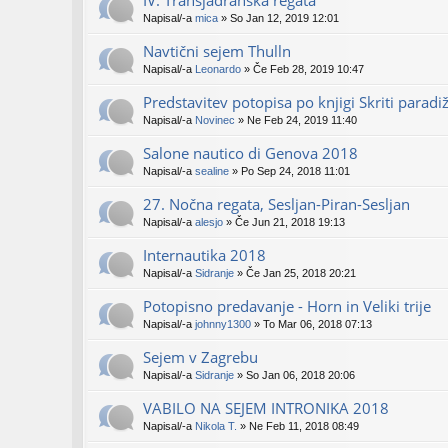
IV. Transjadranska regata
Napisal/-a
mica
» So Jan 12, 2019 12:01
Navtični sejem Thulln
Napisal/-a
Leonardo
» Če Feb 28, 2019 10:47
Predstavitev potopisa po knjigi Skriti paradi
Napisal/-a
Novinec
» Ne Feb 24, 2019 11:40
Salone nautico di Genova 2018
Napisal/-a
sealine
» Po Sep 24, 2018 11:01
27. Nočna regata, Sesljan-Piran-Sesljan
Napisal/-a
alesjo
» Če Jun 21, 2018 19:13
Internautika 2018
Napisal/-a
Sidranje
» Če Jan 25, 2018 20:21
Potopisno predavanje - Horn in Veliki trije
Napisal/-a
johnny1300
» To Mar 06, 2018 07:13
Sejem v Zagrebu
Napisal/-a
Sidranje
» So Jan 06, 2018 20:06
VABILO NA SEJEM INTRONIKA 2018
Napisal/-a
Nikola T.
» Ne Feb 11, 2018 08:49