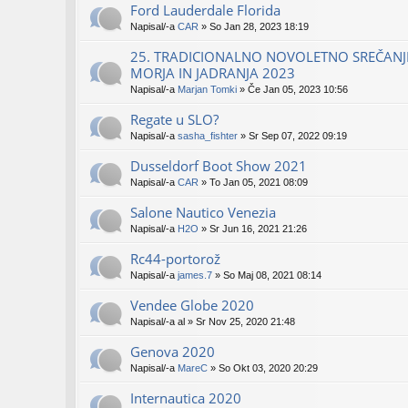
Ford Lauderdale Florida
Napisal/-a
CAR
» So Jan 28, 2023 18:19
25. TRADICIONALNO NOVOLETNO SREČANJE
MORJA IN JADRANJA 2023
Napisal/-a
Marjan Tomki
» Če Jan 05, 2023 10:56
Regate u SLO?
Napisal/-a
sasha_fishter
» Sr Sep 07, 2022 09:19
Dusseldorf Boot Show 2021
Napisal/-a
CAR
» To Jan 05, 2021 08:09
Salone Nautico Venezia
Napisal/-a
H2O
» Sr Jun 16, 2021 21:26
Rc44-portorož
Napisal/-a
james.7
» So Maj 08, 2021 08:14
Vendee Globe 2020
Napisal/-a
al
» Sr Nov 25, 2020 21:48
Genova 2020
Napisal/-a
MareC
» So Okt 03, 2020 20:29
Internautica 2020