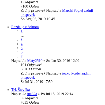
1
Odgovori
7100
Ogledi
Zadnji prispevek
Napisal/-a
Marchi
Poglej zadnji
prispevek
So Avg 03, 2019 10:45
Razdalje z čolnom
1
…
3
4
5
6
7
Napisal/-a
Maty2510
» So Jan 30, 2016 12:02
101
Odgovori
66263
Ogledi
Zadnji prispevek
Napisal/-a
jozko
Poglej zadnji
prispevek
Sr Jul 31, 2019 17:50
Tel. Številka
Napisal/-a
ina32a
» Po Jul 15, 2019 22:14
0
Odgovori
7635
Ogledi