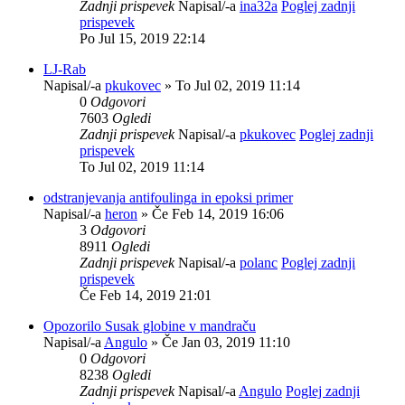
Zadnji prispevek
Napisal/-a
ina32a
Poglej zadnji
prispevek
Po Jul 15, 2019 22:14
LJ-Rab
Napisal/-a
pkukovec
» To Jul 02, 2019 11:14
0
Odgovori
7603
Ogledi
Zadnji prispevek
Napisal/-a
pkukovec
Poglej zadnji
prispevek
To Jul 02, 2019 11:14
odstranjevanja antifoulinga in epoksi primer
Napisal/-a
heron
» Če Feb 14, 2019 16:06
3
Odgovori
8911
Ogledi
Zadnji prispevek
Napisal/-a
polanc
Poglej zadnji
prispevek
Če Feb 14, 2019 21:01
Opozorilo Susak globine v mandraču
Napisal/-a
Angulo
» Če Jan 03, 2019 11:10
0
Odgovori
8238
Ogledi
Zadnji prispevek
Napisal/-a
Angulo
Poglej zadnji