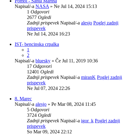
Pomol - Santa Marina
Napisal/-a
NASA
» Ne Jul 14, 2024 15:13
1
Odgovori
2677
Ogledi
Zadnji prispevek
Napisal/-a
alesjo
Poglej zadnji
prispevek
Ne Jul 14, 2024 16:23
IST- bencinska crpalka
1
2
Napisal/-a
bluesky
» Če Jul 11, 2019 10:36
17
Odgovori
12401
Ogledi
Zadnji prispevek
Napisal/-a
miranK
Poglej zadnji
prispevek
Ne Jul 07, 2024 22:26
8. Marec
Napisal/-a
alesjo
» Pe Mar 08, 2024 11:45
5
Odgovori
3724
Ogledi
Zadnji prispevek
Napisal/-a
igor_k
Poglej zadnji
prispevek
So Mar 09, 2024 22:12