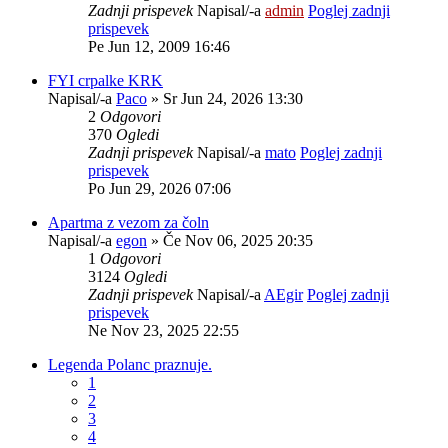
Zadnji prispevek
Napisal/-a
admin
Poglej zadnji
prispevek
Pe Jun 12, 2009 16:46
FYI crpalke KRK
Napisal/-a
Paco
» Sr Jun 24, 2026 13:30
2
Odgovori
370
Ogledi
Zadnji prispevek
Napisal/-a
mato
Poglej zadnji
prispevek
Po Jun 29, 2026 07:06
Apartma z vezom za čoln
Napisal/-a
egon
» Če Nov 06, 2025 20:35
1
Odgovori
3124
Ogledi
Zadnji prispevek
Napisal/-a
AEgir
Poglej zadnji
prispevek
Ne Nov 23, 2025 22:55
Legenda Polanc praznuje.
1
2
3
4