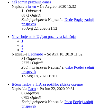
naš admin praznuje danes
Napisal/-a
kr en
» Če Avg 20, 2020 15:32
11
Odgovori
8872
Ogledi
Zadnji prispevek
Napisal/-a
Dede
Poglej zadnji
prispevek
So Avg 22, 2020 21:52
Nove boje otok Ugljan pozitivna izkušnja
1
2
3
Napisal/-a
Leonardo
» So Avg 10, 2019 11:32
31
Odgovori
23251
Ogledi
Zadnji prispevek
Napisal/-a
jozko
Poglej zadnji
prispevek
To Avg 18, 2020 15:01
Iščem naslov v ITA za pošiljko ribiške opreme
Napisal/-a
Paco
» Po Jun 22, 2020 09:31
0
Odgovori
6795
Ogledi
Zadnji prispevek
Napisal/-a
Paco
Poglej zadnji
prispevek