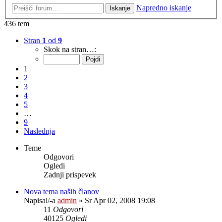
Napredno iskanje
Iskanje
436 tem
Stran
1
od
9
Skok na stran…:
1
2
3
4
5
…
9
Naslednja
Teme
Odgovori
Ogledi
Zadnji prispevek
Nova tema naših članov
Napisal/-a
admin
» Sr Apr 02, 2008 19:08
11
Odgovori
40125
Ogledi