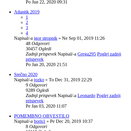
Po Jun 22, 2020 09:31
Atlantik 2019
1
2
3
4
Napisal/-a
igor stropnik
» Ne Sep 01, 2019 11:26
48
Odgovori
30457
Ogledi
Zadnji prispevek
Napisal/-a
Grega295
Poglej zadnji
prispevek
Po Jan 20, 2020 21:51
Srečno 2020
Napisal/-a
jozko
» To Dec 31, 2019 22:29
9
Odgovori
9289
Ogledi
Zadnji prispevek
Napisal/-a
Leonardo
Poglej zadnji
prispevek
Pe Jan 03, 2020 11:07
POMEMBNO OBVESTILO
Napisal/-a
boris1
» Pe Dec 20, 2019 10:37
8
Odgovori