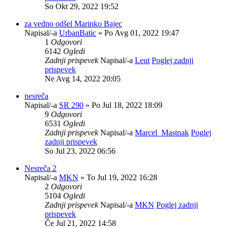
So Okt 29, 2022 19:52
za vedno odšel Marinko Bajec
Napisal/-a
UrbanBatic
» Po Avg 01, 2022 19:47
1
Odgovori
6142
Ogledi
Zadnji prispevek
Napisal/-a
Leut
Poglej zadnji
prispevek
Ne Avg 14, 2022 20:05
nesreča
Napisal/-a
SR 290
» Po Jul 18, 2022 18:09
9
Odgovori
6531
Ogledi
Zadnji prispevek
Napisal/-a
Marcel_Mastnak
Poglej
zadnji prispevek
So Jul 23, 2022 06:56
Nesreča 2
Napisal/-a
MKN
» To Jul 19, 2022 16:28
2
Odgovori
5104
Ogledi
Zadnji prispevek
Napisal/-a
MKN
Poglej zadnji
prispevek
Če Jul 21, 2022 14:58