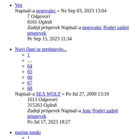
Vez
Napisal/-a
negovalec
» Ne Sep 03, 2023 13:04
7
Odgovori
8161
Ogledi
Zadnji prispevek
Napisal/-a
negovalec
Poglej zadnji
prispevek
Pe Sep 15, 2023 11:34
Novi člani se predstavijo...
1
…
64
65
66
67
68
Napisal/-a
SEA WOLF
» Po Jul 27, 2009 13:19
1013
Odgovori
315263
Ogledi
Zadnji prispevek
Napisal/-a
Jonc
Poglej zadnji
prispevek
Po Jul 17, 2023 18:27
marjan tomki
1