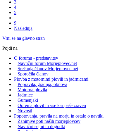
3
4
5
…
9
Naslednja
Vrni se na glavno stran
Pojdi na
O forumu - predstavitev
Navtični forum Morjeplovec.net
Srečanja članov Morjeplovec.net
Sporočila članov
Plovba z motornimi plovili in jadrnicami
Popravila, gradnja, obnova
Motorna plovila
Jadrnice
Gumenjaki
Oprema plovil in vse kar paše zraven
Novosti
Popotovanja, pravila na morju in ostalo o navtiki
Zanimive poti naših morjeplovcev
Navtični sejmi in dogodki