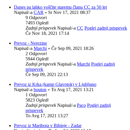
Danes pa lahko voščite staremu članu CC za 50 let
Napisal/-a
CAR
» Sr Nov 17, 2021 08:37
9
Odgovori
7493
Ogledi
Zadnji prispevek
Napisal/-a
CC
Poglej zadnji prispevek
Če Nov 18, 2021 17:14
Prevoz - Nerezine
Napisal/-a
Marchi
» Če Sep 09, 2021 18:26
2
Odgovori
5944
Ogledi
Zadnji prispevek
Napisal/-a
Marchi
Poglej zadnji
prispevek
Če Sep 09, 2021 22:13
Prevoz iz Krka (kamp Glavotok) v Ljubljano
Napisal/-a
bouton
» To Avg 17, 2021 13:21
1
Odgovori
5823
Ogledi
Zadnji prispevek
Napisal/-a
Paco
Poglej zadnji
prispevek
To Avg 17, 2021 13:27
Prevoz iz Maribora v Bibinje - Zadar