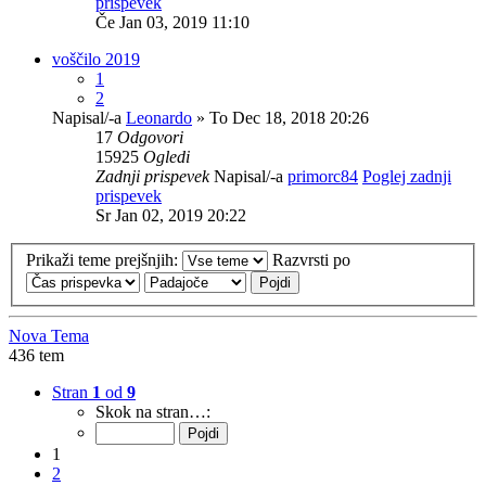
prispevek
Če Jan 03, 2019 11:10
voščilo 2019
1
2
Napisal/-a
Leonardo
» To Dec 18, 2018 20:26
17
Odgovori
15925
Ogledi
Zadnji prispevek
Napisal/-a
primorc84
Poglej zadnji
prispevek
Sr Jan 02, 2019 20:22
Prikaži teme prejšnjih:
Razvrsti po
Nova Tema
436 tem
Stran
1
od
9
Skok na stran…:
1
2