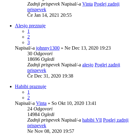
Zadnji prispevek
Napisal/-a
Vinta
Poglej zadnji
prispevek
Če Jan 14, 2021 20:55
Alesjo preznuje
1
2
3
Napisal/-a
johnny1300
» Ne Dec 13, 2020 19:23
30
Odgovori
18696
Ogledi
Zadnji prispevek
Napisal/-a
alesjo
Poglej zadnji
prispevek
Če Dec 31, 2020 19:38
Habibi praznuje
1
2
Napisal/-a
Vinta
» So Okt 10, 2020 13:41
24
Odgovori
14984
Ogledi
Zadnji prispevek
Napisal/-a
habibi Vll
Poglej zadnji
prispevek
Ne Nov 08, 2020 19:57