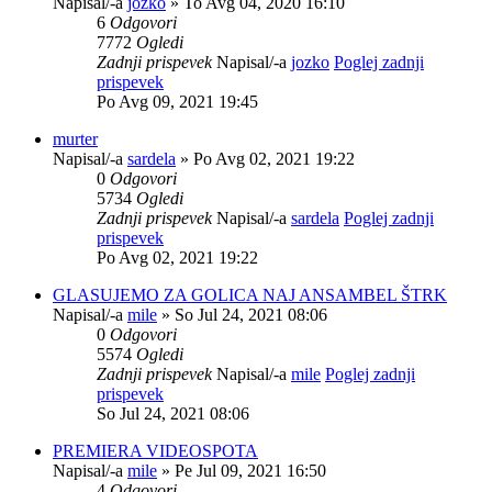
Napisal/-a
jozko
» To Avg 04, 2020 16:10
6
Odgovori
7772
Ogledi
Zadnji prispevek
Napisal/-a
jozko
Poglej zadnji
prispevek
Po Avg 09, 2021 19:45
murter
Napisal/-a
sardela
» Po Avg 02, 2021 19:22
0
Odgovori
5734
Ogledi
Zadnji prispevek
Napisal/-a
sardela
Poglej zadnji
prispevek
Po Avg 02, 2021 19:22
GLASUJEMO ZA GOLICA NAJ ANSAMBEL ŠTRK
Napisal/-a
mile
» So Jul 24, 2021 08:06
0
Odgovori
5574
Ogledi
Zadnji prispevek
Napisal/-a
mile
Poglej zadnji
prispevek
So Jul 24, 2021 08:06
PREMIERA VIDEOSPOTA
Napisal/-a
mile
» Pe Jul 09, 2021 16:50
4
Odgovori