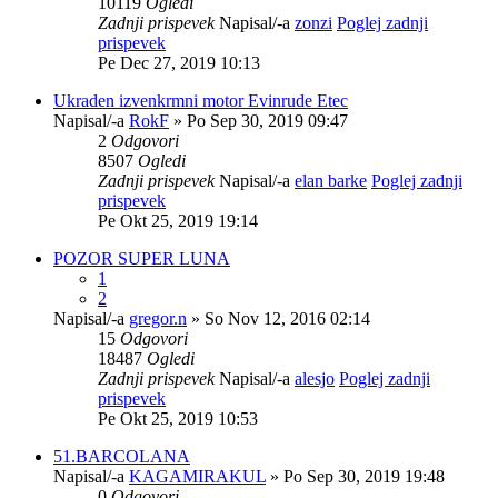
10119
Ogledi
Zadnji prispevek
Napisal/-a
zonzi
Poglej zadnji
prispevek
Pe Dec 27, 2019 10:13
Ukraden izvenkrmni motor Evinrude Etec
Napisal/-a
RokF
» Po Sep 30, 2019 09:47
2
Odgovori
8507
Ogledi
Zadnji prispevek
Napisal/-a
elan barke
Poglej zadnji
prispevek
Pe Okt 25, 2019 19:14
POZOR SUPER LUNA
1
2
Napisal/-a
gregor.n
» So Nov 12, 2016 02:14
15
Odgovori
18487
Ogledi
Zadnji prispevek
Napisal/-a
alesjo
Poglej zadnji
prispevek
Pe Okt 25, 2019 10:53
51.BARCOLANA
Napisal/-a
KAGAMIRAKUL
» Po Sep 30, 2019 19:48
0
Odgovori