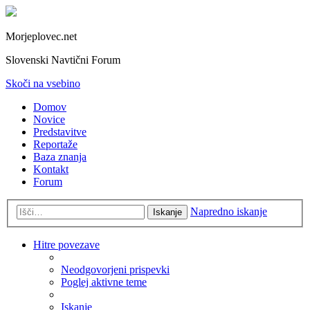
Morjeplovec.net
Slovenski Navtični Forum
Skoči na vsebino
Domov
Novice
Predstavitve
Reportaže
Baza znanja
Kontakt
Forum
Napredno iskanje
Iskanje
Hitre povezave
Neodgovorjeni prispevki
Poglej aktivne teme
Iskanje