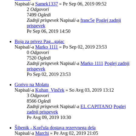
Napisal/-a
Samek1337
» Pe Sep 06, 2019 09:52
2
Odgovori
7499
Ogledi
Zadnji prispevek
Napisal/-a
franc5e
Poglej zadnji
prispevek
Pe Sep 06, 2019 14:50
Boja za privez Pag...gajac
Napisal/-a
Marko 1111
» Po Sep 02, 2019 23:53
0
Odgovori
7520
Ogledi
Zadnji prispevek
Napisal/-a
Marko 1111
Poglej zadnji
prispevek
Po Sep 02, 2019 23:53
Gorivo na Molatu
Napisal/-a
Kuhan_Vinček
» So Avg 03, 2019 13:12
3
Odgovori
8566
Ogledi
Zadnji prispevek
Napisal/-a
EL CAPITANO
Poglej
zadnji prispevek
Pe Avg 09, 2019 10:30
Šibenik - Korčula dostava rezervnega dela
Napisal/-a
Marchi
» Pe Avg 02, 2019 21:05