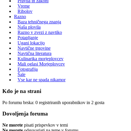
Pravila in zakoni
Vreme
Ribolov
Razno
Baza tehničnega znanja
Naša plovila
Razno v zvezi z navtiko
Potapljanje
Ugani lokacijo
Navtične trgovine
Navtična literatura
Kulinarika morjeplovcev
Mali oglasi Morjeplovcev
Fotografija
Šale
Vse kar ne spada nikamor
Kdo je na strani
Po forumu brska: 0 registriranih uporabnikov in 2 gosta
Dovoljenja foruma
Ne morete
pisati prispevkov v temi
Ne morete
odgovarjati na teme v forumu