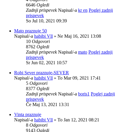
6646
Ogledi
Zadnji prispevek
Napisal/-a
kr en
Poglej zadnji
prispevek
So Jul 10, 2021 09:39
Mato praznuje 50
Napisal/-a
habibi Vll
» Ne Maj 16, 2021 13:08
10
Odgovori
8762
Ogledi
Zadnji prispevek
Napisal/-a
mato
Poglej zadnji
prispevek
Sr Jun 02, 2021 10:57
Robi Sever praznuje-SEVER
Napisal/-a
habibi Vll
» To Mar 09, 2021 17:41
5
Odgovori
8377
Ogledi
Zadnji prispevek
Napisal/-a
boris1
Poglej zadnji
prispevek
Če Maj 13, 2021 13:31
Vinta praznuje
Napisal/-a
habibi Vll
» To Jan 12, 2021 08:21
8
Odgovori
9143
Ogledi