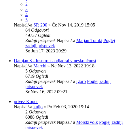
2
3
4
5
Napisal/-a
SR 290
» Če Nov 14, 2019 15:05
64
Odgovori
49737
Ogledi
Zadnji prispevek
Napisal/-a
Marjan Tomki
Poglej
zadnji prispevek
So Jun 17, 2023 20:29
Damjan S - Inspiron - odjadral v neskončnost
Napisal/-a
Marchi
» Ne Nov 13, 2022 19:18
5
Odgovori
6719
Ogledi
Zadnji prispevek
Napisal/-a
igorb
Poglej zadnji
prispevek
Sr Nov 16, 2022 09:21
privez Koper
Napisal/-a
kuljo
» Po Feb 03, 2020 19:14
2
Odgovori
6088
Ogledi
Zadnji prispevek
Napisal/-a
MorskiVolk
Poglej zadnji
prispevek