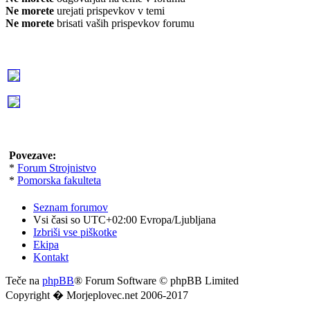
Ne morete
urejati prispevkov v temi
Ne morete
brisati vaših prispevkov forumu
Povezave:
*
Forum Strojnistvo
*
Pomorska fakulteta
Seznam forumov
Vsi časi so UTC+02:00 Evropa/Ljubljana
Izbriši vse piškotke
Ekipa
Kontakt
Teče na
phpBB
® Forum Software © phpBB Limited
Copyright � Morjeplovec.net 2006-2017