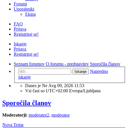
Forumi
Uporabniki
Ekipa
FAQ
Prijava
Registriraj se!
Iskanje
Prijava
Registriraj se!
Seznam forumov
O forumu - predstavitev
Sporočila članov
Napredno
Iskanje
iskanje
Danes je Ne Avg 09, 2026 11:53
Vsi časi so UTC+02:00 Evropa/Ljubljana
Sporočila članov
Moderatorji:
moderator2
,
moderator
Nova Tema