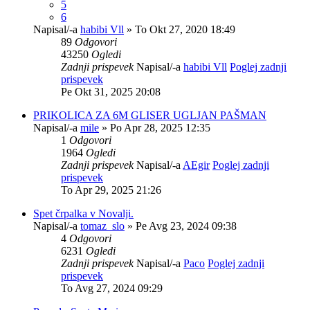
5
6
Napisal/-a
habibi Vll
» To Okt 27, 2020 18:49
89
Odgovori
43250
Ogledi
Zadnji prispevek
Napisal/-a
habibi Vll
Poglej zadnji
prispevek
Pe Okt 31, 2025 20:08
PRIKOLICA ZA 6M GLISER UGLJAN PAŠMAN
Napisal/-a
mile
» Po Apr 28, 2025 12:35
1
Odgovori
1964
Ogledi
Zadnji prispevek
Napisal/-a
AEgir
Poglej zadnji
prispevek
To Apr 29, 2025 21:26
Spet črpalka v Novalji.
Napisal/-a
tomaz_slo
» Pe Avg 23, 2024 09:38
4
Odgovori
6231
Ogledi
Zadnji prispevek
Napisal/-a
Paco
Poglej zadnji
prispevek
To Avg 27, 2024 09:29