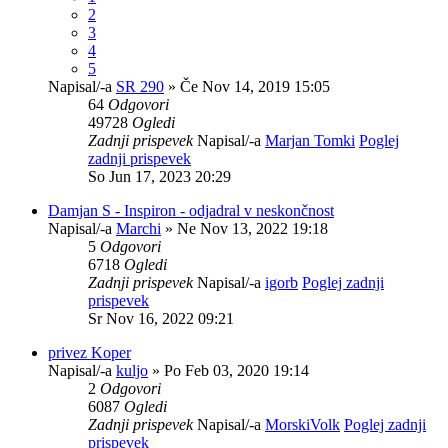
2
3
4
5
Napisal/-a
SR 290
» Če Nov 14, 2019 15:05
64
Odgovori
49728
Ogledi
Zadnji prispevek
Napisal/-a
Marjan Tomki
Poglej
zadnji prispevek
So Jun 17, 2023 20:29
Damjan S - Inspiron - odjadral v neskončnost
Napisal/-a
Marchi
» Ne Nov 13, 2022 19:18
5
Odgovori
6718
Ogledi
Zadnji prispevek
Napisal/-a
igorb
Poglej zadnji
prispevek
Sr Nov 16, 2022 09:21
privez Koper
Napisal/-a
kuljo
» Po Feb 03, 2020 19:14
2
Odgovori
6087
Ogledi
Zadnji prispevek
Napisal/-a
MorskiVolk
Poglej zadnji
prispevek