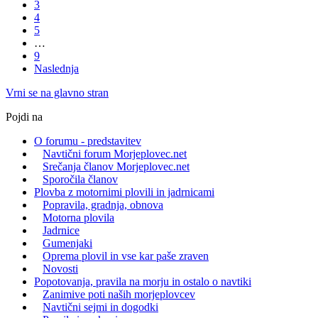
3
4
5
…
9
Naslednja
Vrni se na glavno stran
Pojdi na
O forumu - predstavitev
Navtični forum Morjeplovec.net
Srečanja članov Morjeplovec.net
Sporočila članov
Plovba z motornimi plovili in jadrnicami
Popravila, gradnja, obnova
Motorna plovila
Jadrnice
Gumenjaki
Oprema plovil in vse kar paše zraven
Novosti
Popotovanja, pravila na morju in ostalo o navtiki
Zanimive poti naših morjeplovcev
Navtični sejmi in dogodki