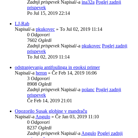
Zadnji prispevek
Napisal/-a
ina32a
Poglej zadnji
prispevek
Po Jul 15, 2019 22:14
LJ-Rab
Napisal/-a
pkukovec
» To Jul 02, 2019 11:14
0
Odgovori
7602
Ogledi
Zadnji prispevek
Napisal/-a
pkukovec
Poglej zadnji
prispevek
To Jul 02, 2019 11:14
odstranjevanja antifoulinga in epoksi primer
Napisal/-a
heron
» Če Feb 14, 2019 16:06
3
Odgovori
8908
Ogledi
Zadnji prispevek
Napisal/-a
polanc
Poglej zadnji
prispevek
Če Feb 14, 2019 21:01
Opozorilo Susak globine v mandraču
Napisal/-a
Angulo
» Če Jan 03, 2019 11:10
0
Odgovori
8237
Ogledi
Zadnji prispevek
Napisal/-a
Angulo
Poglej zadnji