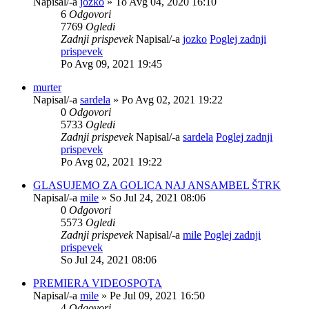
Napisal/-a
jozko
» To Avg 04, 2020 16:10
6
Odgovori
7769
Ogledi
Zadnji prispevek
Napisal/-a
jozko
Poglej zadnji
prispevek
Po Avg 09, 2021 19:45
murter
Napisal/-a
sardela
» Po Avg 02, 2021 19:22
0
Odgovori
5733
Ogledi
Zadnji prispevek
Napisal/-a
sardela
Poglej zadnji
prispevek
Po Avg 02, 2021 19:22
GLASUJEMO ZA GOLICA NAJ ANSAMBEL ŠTRK
Napisal/-a
mile
» So Jul 24, 2021 08:06
0
Odgovori
5573
Ogledi
Zadnji prispevek
Napisal/-a
mile
Poglej zadnji
prispevek
So Jul 24, 2021 08:06
PREMIERA VIDEOSPOTA
Napisal/-a
mile
» Pe Jul 09, 2021 16:50
4
Odgovori