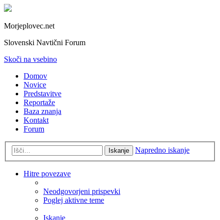
Morjeplovec.net
Slovenski Navtični Forum
Skoči na vsebino
Domov
Novice
Predstavitve
Reportaže
Baza znanja
Kontakt
Forum
Napredno iskanje
Iskanje
Hitre povezave
Neodgovorjeni prispevki
Poglej aktivne teme
Iskanje