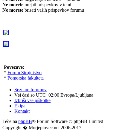
Ne morete
urejati prispevkov v temi
Ne morete
brisati vaših prispevkov forumu
Povezave:
*
Forum Strojnistvo
*
Pomorska fakulteta
Seznam forumov
Vsi časi so UTC+02:00 Evropa/Ljubljana
Izbriši vse piškotke
Ekipa
Kontakt
Teče na
phpBB
® Forum Software © phpBB Limited
Copyright � Morjeplovec.net 2006-2017