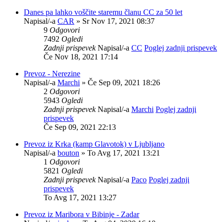
Danes pa lahko voščite staremu članu CC za 50 let
Napisal/-a
CAR
» Sr Nov 17, 2021 08:37
9
Odgovori
7492
Ogledi
Zadnji prispevek
Napisal/-a
CC
Poglej zadnji prispevek
Če Nov 18, 2021 17:14
Prevoz - Nerezine
Napisal/-a
Marchi
» Če Sep 09, 2021 18:26
2
Odgovori
5943
Ogledi
Zadnji prispevek
Napisal/-a
Marchi
Poglej zadnji
prispevek
Če Sep 09, 2021 22:13
Prevoz iz Krka (kamp Glavotok) v Ljubljano
Napisal/-a
bouton
» To Avg 17, 2021 13:21
1
Odgovori
5821
Ogledi
Zadnji prispevek
Napisal/-a
Paco
Poglej zadnji
prispevek
To Avg 17, 2021 13:27
Prevoz iz Maribora v Bibinje - Zadar