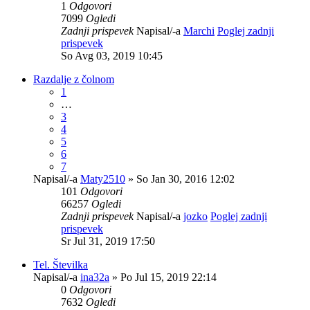
1
Odgovori
7099
Ogledi
Zadnji prispevek
Napisal/-a
Marchi
Poglej zadnji
prispevek
So Avg 03, 2019 10:45
Razdalje z čolnom
1
…
3
4
5
6
7
Napisal/-a
Maty2510
» So Jan 30, 2016 12:02
101
Odgovori
66257
Ogledi
Zadnji prispevek
Napisal/-a
jozko
Poglej zadnji
prispevek
Sr Jul 31, 2019 17:50
Tel. Številka
Napisal/-a
ina32a
» Po Jul 15, 2019 22:14
0
Odgovori
7632
Ogledi