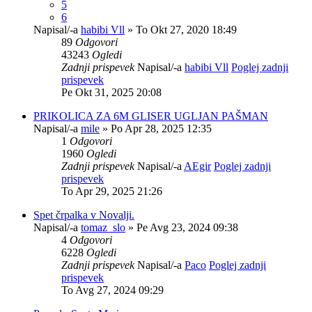
5
6
Napisal/-a
habibi Vll
» To Okt 27, 2020 18:49
89
Odgovori
43243
Ogledi
Zadnji prispevek
Napisal/-a
habibi Vll
Poglej zadnji
prispevek
Pe Okt 31, 2025 20:08
PRIKOLICA ZA 6M GLISER UGLJAN PAŠMAN
Napisal/-a
mile
» Po Apr 28, 2025 12:35
1
Odgovori
1960
Ogledi
Zadnji prispevek
Napisal/-a
AEgir
Poglej zadnji
prispevek
To Apr 29, 2025 21:26
Spet črpalka v Novalji.
Napisal/-a
tomaz_slo
» Pe Avg 23, 2024 09:38
4
Odgovori
6228
Ogledi
Zadnji prispevek
Napisal/-a
Paco
Poglej zadnji
prispevek
To Avg 27, 2024 09:29