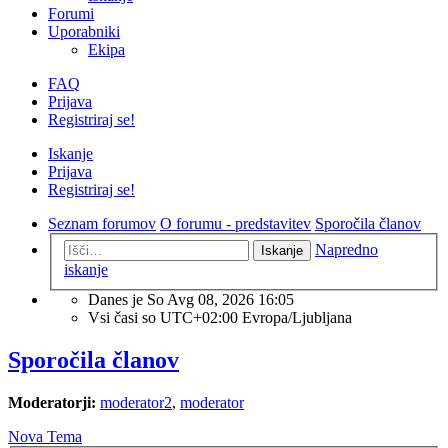
Forumi
Uporabniki
Ekipa
FAQ
Prijava
Registriraj se!
Iskanje
Prijava
Registriraj se!
Seznam forumov
O forumu - predstavitev
Sporočila članov
Napredno
Iskanje
iskanje
Danes je So Avg 08, 2026 16:05
Vsi časi so UTC+02:00 Evropa/Ljubljana
Sporočila članov
Moderatorji:
moderator2
,
moderator
Nova Tema