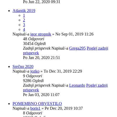
Po Jun 22, 2020 09:31
Atlantik 2019
1
2
3
4
Napisal/-a
igor stropnik
» Ne Sep 01, 2019 11:26
48
Odgovori
30454
Ogledi
Zadnji prispevek
Napisal/-a
Grega295
Poglej zadnji
prispevek
Po Jan 20, 2020 21:51
Srečno 2020
Napisal/-a
jozko
» To Dec 31, 2019 22:29
9
Odgovori
9286
Ogledi
Zadnji prispevek
Napisal/-a
Leonardo
Poglej zadnji
prispevek
Pe Jan 03, 2020 11:07
POMEMBNO OBVESTILO
Napisal/-a
boris1
» Pe Dec 20, 2019 10:37
8
Odgovori