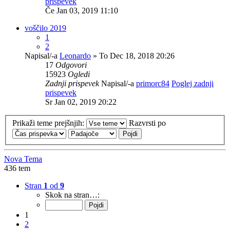
prispevek
Če Jan 03, 2019 11:10
voščilo 2019
1
2
Napisal/-a
Leonardo
» To Dec 18, 2018 20:26
17
Odgovori
15923
Ogledi
Zadnji prispevek
Napisal/-a
primorc84
Poglej zadnji
prispevek
Sr Jan 02, 2019 20:22
Prikaži teme prejšnjih:
Razvrsti po
Nova Tema
436 tem
Stran
1
od
9
Skok na stran…:
1
2