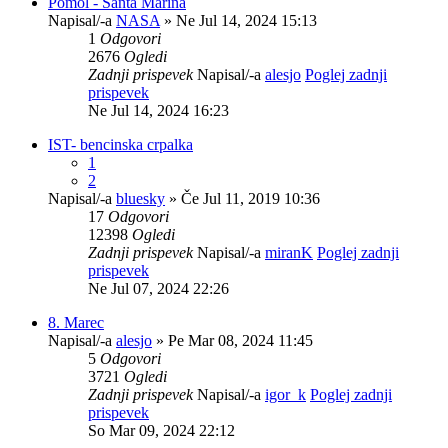
Pomol - Santa Marina
Napisal/-a
NASA
» Ne Jul 14, 2024 15:13
1
Odgovori
2676
Ogledi
Zadnji prispevek
Napisal/-a
alesjo
Poglej zadnji
prispevek
Ne Jul 14, 2024 16:23
IST- bencinska crpalka
1
2
Napisal/-a
bluesky
» Če Jul 11, 2019 10:36
17
Odgovori
12398
Ogledi
Zadnji prispevek
Napisal/-a
miranK
Poglej zadnji
prispevek
Ne Jul 07, 2024 22:26
8. Marec
Napisal/-a
alesjo
» Pe Mar 08, 2024 11:45
5
Odgovori
3721
Ogledi
Zadnji prispevek
Napisal/-a
igor_k
Poglej zadnji
prispevek
So Mar 09, 2024 22:12