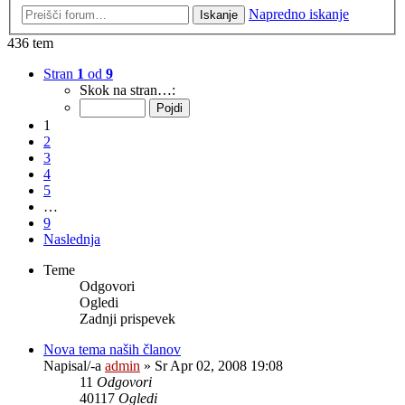
Napredno iskanje
Iskanje
436 tem
Stran
1
od
9
Skok na stran…:
1
2
3
4
5
…
9
Naslednja
Teme
Odgovori
Ogledi
Zadnji prispevek
Nova tema naših članov
Napisal/-a
admin
» Sr Apr 02, 2008 19:08
11
Odgovori
40117
Ogledi