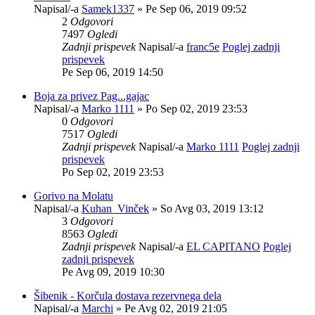
Napisal/-a
Samek1337
» Pe Sep 06, 2019 09:52
2
Odgovori
7497
Ogledi
Zadnji prispevek
Napisal/-a
franc5e
Poglej zadnji
prispevek
Pe Sep 06, 2019 14:50
Boja za privez Pag...gajac
Napisal/-a
Marko 1111
» Po Sep 02, 2019 23:53
0
Odgovori
7517
Ogledi
Zadnji prispevek
Napisal/-a
Marko 1111
Poglej zadnji
prispevek
Po Sep 02, 2019 23:53
Gorivo na Molatu
Napisal/-a
Kuhan_Vinček
» So Avg 03, 2019 13:12
3
Odgovori
8563
Ogledi
Zadnji prispevek
Napisal/-a
EL CAPITANO
Poglej
zadnji prispevek
Pe Avg 09, 2019 10:30
Šibenik - Korčula dostava rezervnega dela
Napisal/-a
Marchi
» Pe Avg 02, 2019 21:05