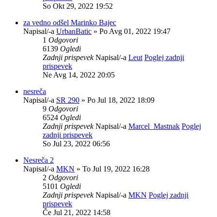
So Okt 29, 2022 19:52
za vedno odšel Marinko Bajec
Napisal/-a
UrbanBatic
» Po Avg 01, 2022 19:47
1
Odgovori
6139
Ogledi
Zadnji prispevek
Napisal/-a
Leut
Poglej zadnji
prispevek
Ne Avg 14, 2022 20:05
nesreča
Napisal/-a
SR 290
» Po Jul 18, 2022 18:09
9
Odgovori
6524
Ogledi
Zadnji prispevek
Napisal/-a
Marcel_Mastnak
Poglej
zadnji prispevek
So Jul 23, 2022 06:56
Nesreča 2
Napisal/-a
MKN
» To Jul 19, 2022 16:28
2
Odgovori
5101
Ogledi
Zadnji prispevek
Napisal/-a
MKN
Poglej zadnji
prispevek
Če Jul 21, 2022 14:58