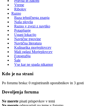
Pravila in zakoni
Vreme
Ribolov
Razno
Baza tehničnega znanja
Naša plovila
Razno v zvezi z navtiko
Potapljanje
Ugani lokacijo
Navtične trgovine
Navtična literatura
Kulinarika morjeplovcev
Mali oglasi Morjeplovcev
Fotografija
Šale
Vse kar ne spada nikamor
Kdo je na strani
Po forumu brska: 0 registriranih uporabnikov in 3 gosti
Dovoljenja foruma
Ne morete
pisati prispevkov v temi
Ne morete
odgovarjati na teme v forumu