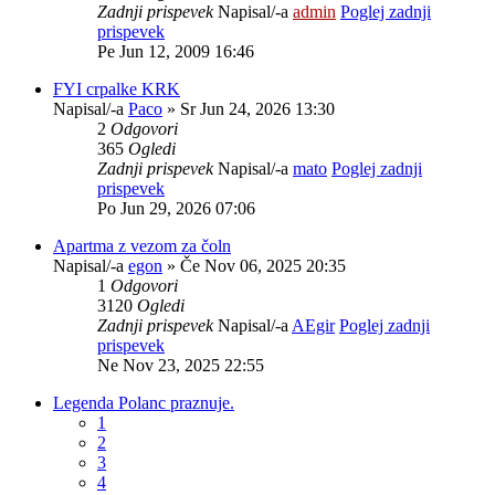
Zadnji prispevek
Napisal/-a
admin
Poglej zadnji
prispevek
Pe Jun 12, 2009 16:46
FYI crpalke KRK
Napisal/-a
Paco
» Sr Jun 24, 2026 13:30
2
Odgovori
365
Ogledi
Zadnji prispevek
Napisal/-a
mato
Poglej zadnji
prispevek
Po Jun 29, 2026 07:06
Apartma z vezom za čoln
Napisal/-a
egon
» Če Nov 06, 2025 20:35
1
Odgovori
3120
Ogledi
Zadnji prispevek
Napisal/-a
AEgir
Poglej zadnji
prispevek
Ne Nov 23, 2025 22:55
Legenda Polanc praznuje.
1
2
3
4