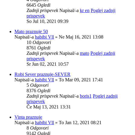
6645
Ogledi
Zadnji prispevek
Napisal/-a
kr en
Poglej zadnji
prispevek
So Jul 10, 2021 09:39
Mato praznuje 50
Napisal/-a
habibi Vll
» Ne Maj 16, 2021 13:08
10
Odgovori
8761
Ogledi
Zadnji prispevek
Napisal/-a
mato
Poglej zadnji
prispevek
Sr Jun 02, 2021 10:57
Robi Sever praznuje-SEVER
Napisal/-a
habibi Vll
» To Mar 09, 2021 17:41
5
Odgovori
8376
Ogledi
Zadnji prispevek
Napisal/-a
boris1
Poglej zadnji
prispevek
Če Maj 13, 2021 13:31
Vinta praznuje
Napisal/-a
habibi Vll
» To Jan 12, 2021 08:21
8
Odgovori
9142
Ogledi