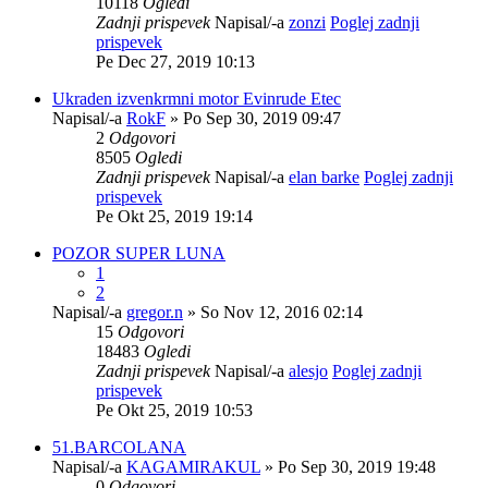
10118
Ogledi
Zadnji prispevek
Napisal/-a
zonzi
Poglej zadnji
prispevek
Pe Dec 27, 2019 10:13
Ukraden izvenkrmni motor Evinrude Etec
Napisal/-a
RokF
» Po Sep 30, 2019 09:47
2
Odgovori
8505
Ogledi
Zadnji prispevek
Napisal/-a
elan barke
Poglej zadnji
prispevek
Pe Okt 25, 2019 19:14
POZOR SUPER LUNA
1
2
Napisal/-a
gregor.n
» So Nov 12, 2016 02:14
15
Odgovori
18483
Ogledi
Zadnji prispevek
Napisal/-a
alesjo
Poglej zadnji
prispevek
Pe Okt 25, 2019 10:53
51.BARCOLANA
Napisal/-a
KAGAMIRAKUL
» Po Sep 30, 2019 19:48
0
Odgovori