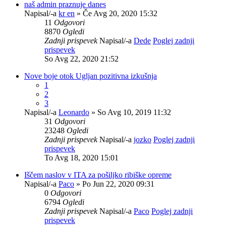
naš admin praznuje danes
Napisal/-a
kr en
» Če Avg 20, 2020 15:32
11
Odgovori
8870
Ogledi
Zadnji prispevek
Napisal/-a
Dede
Poglej zadnji
prispevek
So Avg 22, 2020 21:52
Nove boje otok Ugljan pozitivna izkušnja
1
2
3
Napisal/-a
Leonardo
» So Avg 10, 2019 11:32
31
Odgovori
23248
Ogledi
Zadnji prispevek
Napisal/-a
jozko
Poglej zadnji
prispevek
To Avg 18, 2020 15:01
Iščem naslov v ITA za pošiljko ribiške opreme
Napisal/-a
Paco
» Po Jun 22, 2020 09:31
0
Odgovori
6794
Ogledi
Zadnji prispevek
Napisal/-a
Paco
Poglej zadnji
prispevek