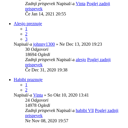
Zadnji prispevek
Napisal/-a
Vinta
Poglej zadnji
prispevek
Če Jan 14, 2021 20:55
Alesjo preznuje
1
2
3
Napisal/-a
johnny1300
» Ne Dec 13, 2020 19:23
30
Odgovori
18694
Ogledi
Zadnji prispevek
Napisal/-a
alesjo
Poglej zadnji
prispevek
Če Dec 31, 2020 19:38
Habibi praznuje
1
2
Napisal/-a
Vinta
» So Okt 10, 2020 13:41
24
Odgovori
14978
Ogledi
Zadnji prispevek
Napisal/-a
habibi Vll
Poglej zadnji
prispevek
Ne Nov 08, 2020 19:57