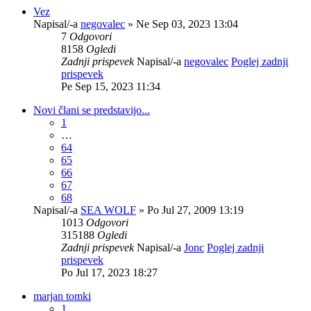
Vez
Napisal/-a
negovalec
» Ne Sep 03, 2023 13:04
7
Odgovori
8158
Ogledi
Zadnji prispevek
Napisal/-a
negovalec
Poglej zadnji
prispevek
Pe Sep 15, 2023 11:34
Novi člani se predstavijo...
1
…
64
65
66
67
68
Napisal/-a
SEA WOLF
» Po Jul 27, 2009 13:19
1013
Odgovori
315188
Ogledi
Zadnji prispevek
Napisal/-a
Jonc
Poglej zadnji
prispevek
Po Jul 17, 2023 18:27
marjan tomki
1