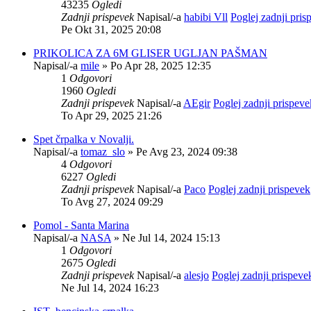
43235
Ogledi
Zadnji prispevek
Napisal/-a
habibi Vll
Poglej zadnji pris
Pe Okt 31, 2025 20:08
PRIKOLICA ZA 6M GLISER UGLJAN PAŠMAN
Napisal/-a
mile
» Po Apr 28, 2025 12:35
1
Odgovori
1960
Ogledi
Zadnji prispevek
Napisal/-a
AEgir
Poglej zadnji prispeve
To Apr 29, 2025 21:26
Spet črpalka v Novalji.
Napisal/-a
tomaz_slo
» Pe Avg 23, 2024 09:38
4
Odgovori
6227
Ogledi
Zadnji prispevek
Napisal/-a
Paco
Poglej zadnji prispevek
To Avg 27, 2024 09:29
Pomol - Santa Marina
Napisal/-a
NASA
» Ne Jul 14, 2024 15:13
1
Odgovori
2675
Ogledi
Zadnji prispevek
Napisal/-a
alesjo
Poglej zadnji prispeve
Ne Jul 14, 2024 16:23