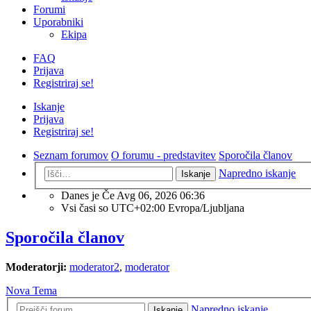
Forumi
Uporabniki
Ekipa
FAQ
Prijava
Registriraj se!
Iskanje
Prijava
Registriraj se!
Seznam forumov
O forumu - predstavitev
Sporočila članov
Napredno iskanje
Iskanje
Danes je Če Avg 06, 2026 06:36
Vsi časi so UTC+02:00 Evropa/Ljubljana
Sporočila članov
Moderatorji:
moderator2
,
moderator
Nova Tema
Napredno iskanje
Iskanje