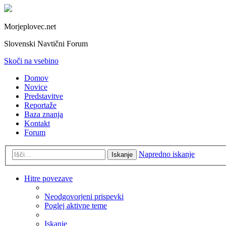
Morjeplovec.net
Slovenski Navtični Forum
Skoči na vsebino
Domov
Novice
Predstavitve
Reportaže
Baza znanja
Kontakt
Forum
Napredno iskanje
Iskanje
Hitre povezave
Neodgovorjeni prispevki
Poglej aktivne teme
Iskanje