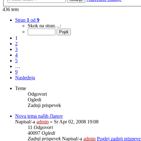
436 tem
Stran
1
od
9
Skok na stran…:
1
2
3
4
5
…
9
Naslednja
Teme
Odgovori
Ogledi
Zadnji prispevek
Nova tema naših članov
Napisal/-a
admin
» Sr Apr 02, 2008 19:08
11
Odgovori
40097
Ogledi
Zadnji prispevek
Napisal/-a
admin
Poglej zadnji prispev