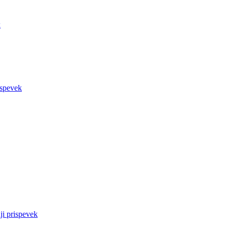
k
ispevek
ji prispevek