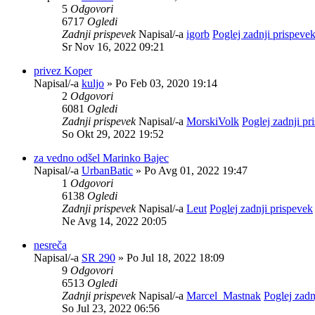
5
Odgovori
6717
Ogledi
Zadnji prispevek
Napisal/-a
igorb
Poglej zadnji prispeve
Sr Nov 16, 2022 09:21
privez Koper
Napisal/-a
kuljo
» Po Feb 03, 2020 19:14
2
Odgovori
6081
Ogledi
Zadnji prispevek
Napisal/-a
MorskiVolk
Poglej zadnji pr
So Okt 29, 2022 19:52
za vedno odšel Marinko Bajec
Napisal/-a
UrbanBatic
» Po Avg 01, 2022 19:47
1
Odgovori
6138
Ogledi
Zadnji prispevek
Napisal/-a
Leut
Poglej zadnji prispevek
Ne Avg 14, 2022 20:05
nesreča
Napisal/-a
SR 290
» Po Jul 18, 2022 18:09
9
Odgovori
6513
Ogledi
Zadnji prispevek
Napisal/-a
Marcel_Mastnak
Poglej zadn
So Jul 23, 2022 06:56