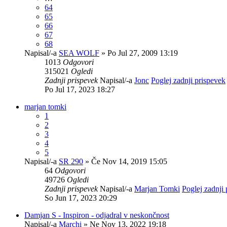
64
65
66
67
68
Napisal/-a
SEA WOLF
» Po Jul 27, 2009 13:19
1013
Odgovori
315021
Ogledi
Zadnji prispevek
Napisal/-a
Jonc
Poglej zadnji prispevek
Po Jul 17, 2023 18:27
marjan tomki
1
2
3
4
5
Napisal/-a
SR 290
» Če Nov 14, 2019 15:05
64
Odgovori
49726
Ogledi
Zadnji prispevek
Napisal/-a
Marjan Tomki
Poglej zadnji
So Jun 17, 2023 20:29
Damjan S - Inspiron - odjadral v neskončnost
Napisal/-a
Marchi
» Ne Nov 13, 2022 19:18