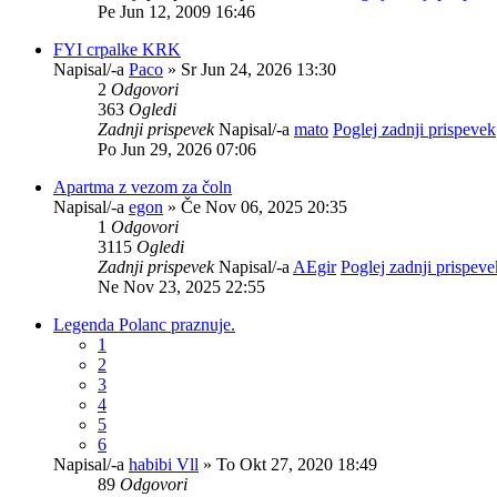
Pe Jun 12, 2009 16:46
FYI crpalke KRK
Napisal/-a
Paco
» Sr Jun 24, 2026 13:30
2
Odgovori
363
Ogledi
Zadnji prispevek
Napisal/-a
mato
Poglej zadnji prispevek
Po Jun 29, 2026 07:06
Apartma z vezom za čoln
Napisal/-a
egon
» Če Nov 06, 2025 20:35
1
Odgovori
3115
Ogledi
Zadnji prispevek
Napisal/-a
AEgir
Poglej zadnji prispeve
Ne Nov 23, 2025 22:55
Legenda Polanc praznuje.
1
2
3
4
5
6
Napisal/-a
habibi Vll
» To Okt 27, 2020 18:49
89
Odgovori