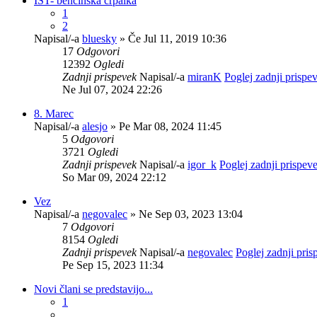
IST- bencinska crpalka
1
2
Napisal/-a
bluesky
» Če Jul 11, 2019 10:36
17
Odgovori
12392
Ogledi
Zadnji prispevek
Napisal/-a
miranK
Poglej zadnji prispe
Ne Jul 07, 2024 22:26
8. Marec
Napisal/-a
alesjo
» Pe Mar 08, 2024 11:45
5
Odgovori
3721
Ogledi
Zadnji prispevek
Napisal/-a
igor_k
Poglej zadnji prispev
So Mar 09, 2024 22:12
Vez
Napisal/-a
negovalec
» Ne Sep 03, 2023 13:04
7
Odgovori
8154
Ogledi
Zadnji prispevek
Napisal/-a
negovalec
Poglej zadnji pri
Pe Sep 15, 2023 11:34
Novi člani se predstavijo...
1
…