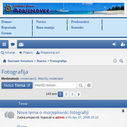
Domov
Novice
Predstavitve
Reportaže
Baza znanja
Kontakt
Forum
itr
Iskanje
or
po
Prijava
Registriraj se!
rij
eg
e
Seznam forumov
u
ra
Razno
Fotografija
av
ist
sk
po
mi
bn
a
rir
Fotografija
anj
ve
iki
aj
Moderatorji:
moderator2
,
Marchi
,
moderator
e
Nova
Tema
za
se
143 tem
1
2
3
ve
!
Teme
Nova tema o morjeplovski fotografiji
Zadnji prispevek Napisal/-a
admin
«
Po Apr 07, 2008 20:10
Dron