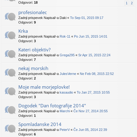
Odgovori:
18
1
2
profesionalec
Zadnji prispevek Napisal/-a
Daki
«
To Sep 01, 2015 09:17
Odgovori:
9
Krka
Zadnji prispevek Napisal/-a
Rok-11
«
Po Jun 15, 2015 14:01
Odgovori:
3
Kateri objektiv?
Zadnji prispevek Napisal/-a
Grega295
«
Sr Apr 15, 2015 22:24
Odgovori:
7
nekaj morskih
Zadnji prispevek Napisal/-a
JulesVerne
«
Ne Feb 08, 2015 22:52
Odgovori:
2
Moje male morjeplovke!
Zadnji prispevek Napisal/-a
kasaudio
«
To Jan 27, 2015 10:55
Odgovori:
3
Dogodek "Dan fotografije 2014"
Zadnji prispevek Napisal/-a
Marchi
«
Če Nov 27, 2014 20:55
Odgovori:
1
Spomladanske 2014
Zadnji prispevek Napisal/-a
PeterV
«
Če Jun 05, 2014 22:39
Odgovori:
6