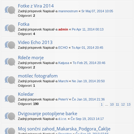
Fotke z Vira 2014
Zadnji prispevek Napisal/-a
marenostrum
«
Sr Maj 07, 2014 10:05
Odgovori:
2
Fotka
Zadnji prispevek Napisal/-a
admin
«
Pe Apr 11, 2014 00:13
Odgovori:
4
Video Echo 2013
Zadnji prispevek Napisal/-a
ECHO
«
To Apr 01, 2014 20:45
Rdeče morje
Zadnji prispevek Napisal/-a
Katjusa
«
To Feb 25, 2014 20:46
Odgovori:
2
motilec fotografom
Zadnji prispevek Napisal/-a
Marchi
«
Ne Jan 19, 2014 20:50
Odgovori:
1
Koledar
Zadnji prispevek Napisal/-a
PeterV
«
Če Jan 16, 2014 21:36
Odgovori:
190
1
…
10
11
12
13
Dvigovanje potopljene barke
Zadnji prispevek Napisal/-a
d.i.r.e.
«
Če Sep 19, 2013 14:17
Moj sončni zahod_Makarska_Podgora_Čaklje