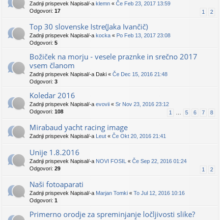
Zadnji prispevek Napisal/-a
klemn
«
Če Feb 23, 2017 13:59
Odgovori:
17
1
2
Top 30 slovenske Istre(Jaka Ivančič)
Zadnji prispevek Napisal/-a
kocka
«
Po Feb 13, 2017 23:08
Odgovori:
5
Božiček na morju - vesele praznke in srečno 2017
vsem članom
Zadnji prispevek Napisal/-a
Daki
«
Če Dec 15, 2016 21:48
Odgovori:
3
Koledar 2016
Zadnji prispevek Napisal/-a
evovii
«
Sr Nov 23, 2016 23:12
Odgovori:
108
1
…
5
6
7
8
Mirabaud yacht racing image
Zadnji prispevek Napisal/-a
Leut
«
Če Okt 20, 2016 21:41
Unije 1.8.2016
Zadnji prispevek Napisal/-a
NOVI FOSIL
«
Če Sep 22, 2016 01:24
Odgovori:
29
1
2
Naši fotoaparati
Zadnji prispevek Napisal/-a
Marjan Tomki
«
To Jul 12, 2016 10:16
Odgovori:
1
Primerno orodje za spreminjanje ločljivosti slike?