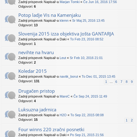
Zadnji prispevek Napisal/-a
Marjan Tomki
«
Če Jun 16, 2016 17:56
Odgovori:
6
Potop ladje Vis na Kamenjaku
Zadnji prispevek Napisal/-a
klemn
«
Sr Maj 25, 2016 13:45
Odgovori:
13
Slovenija 2015 izza objektiva Jošta GANTARJA
Zadnji prispevek Napisal/-a
Daki
«
To Feb 23, 2016 08:52
Odgovori:
1
nevihte na hvaru
Zadnji prispevek Napisal/-a
Leut
«
Sr Feb 10, 2016 21:01
Odgovori:
2
Koledar 2015
Zadnji prispevek Napisal/-a
navtik_borut
«
To Dec 01, 2015 13:45
Odgovori:
131
1
…
6
7
8
9
Drugačen pristop
Zadnji prispevek Napisal/-a
MareC
«
Če Sep 24, 2015 11:49
Odgovori:
4
Luksuzna jadrnica
Zadnji prispevek Napisal/-a
H2O
«
To Sep 22, 2015 08:08
Odgovori:
15
1
2
Four winns 220 zračni posnetki
Zadnji prispevek Napisal/-a
Daki
«
Po Sep 21, 2015 21:56