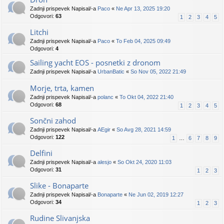
Zadnji prispevek Napisal/-a
Paco
«
Ne Apr 13, 2025 19:20
Odgovori:
63
1
2
3
4
5
Litchi
Zadnji prispevek Napisal/-a
Paco
«
To Feb 04, 2025 09:49
Odgovori:
4
Sailing yacht EOS - posnetki z dronom
Zadnji prispevek Napisal/-a
UrbanBatic
«
So Nov 05, 2022 21:49
Morje, trta, kamen
Zadnji prispevek Napisal/-a
polanc
«
To Okt 04, 2022 21:40
Odgovori:
68
1
2
3
4
5
Sončni zahod
Zadnji prispevek Napisal/-a
AEgir
«
So Avg 28, 2021 14:59
Odgovori:
122
1
…
6
7
8
9
Delfini
Zadnji prispevek Napisal/-a
alesjo
«
So Okt 24, 2020 11:03
Odgovori:
31
1
2
3
Slike - Bonaparte
Zadnji prispevek Napisal/-a
Bonaparte
«
Ne Jun 02, 2019 12:27
Odgovori:
34
1
2
3
Rudine Slivanjska