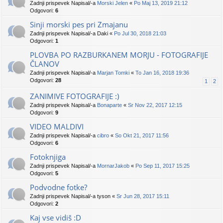
Zadnji prispevek Napisal/-a
Morski Jelen
«
Po Maj 13, 2019 21:12
Odgovori:
6
Sinji morski pes pri Zmajanu
Zadnji prispevek Napisal/-a
Daki
«
Po Jul 30, 2018 21:03
Odgovori:
1
PLOVBA PO RAZBURKANEM MORJU - FOTOGRAFIJE
ČLANOV
Zadnji prispevek Napisal/-a
Marjan Tomki
«
To Jan 16, 2018 19:36
Odgovori:
28
1
2
ZANIMIVE FOTOGRAFIJE :)
Zadnji prispevek Napisal/-a
Bonaparte
«
Sr Nov 22, 2017 12:15
Odgovori:
9
VIDEO MALDIVI
Zadnji prispevek Napisal/-a
cibro
«
So Okt 21, 2017 11:56
Odgovori:
6
Fotoknjiga
Zadnji prispevek Napisal/-a
MornarJakob
«
Po Sep 11, 2017 15:25
Odgovori:
5
Podvodne fotke?
Zadnji prispevek Napisal/-a
tyson
«
Sr Jun 28, 2017 15:11
Odgovori:
2
Kaj vse vidiš :D