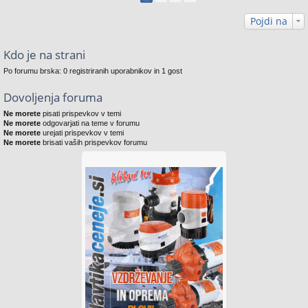
Pojdi na
Kdo je na strani
Po forumu brska: 0 registriranih uporabnikov in 1 gost
Dovoljenja foruma
Ne morete
pisati prispevkov v temi
Ne morete
odgovarjati na teme v forumu
Ne morete
urejati prispevkov v temi
Ne morete
brisati vaših prispevkov forumu