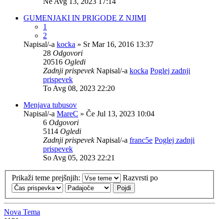
Ne Avg 13, 2023 17:14
GUMENJAKI IN PRIGODE Z NJIMI
1
2
Napisal/-a
kocka
» Sr Mar 16, 2016 13:37
28
Odgovori
20516
Ogledi
Zadnji prispevek
Napisal/-a
kocka
Poglej zadnji
prispevek
To Avg 08, 2023 22:20
Menjava tubusov
Napisal/-a
MareC
» Če Jul 13, 2023 10:04
6
Odgovori
5114
Ogledi
Zadnji prispevek
Napisal/-a
franc5e
Poglej zadnji
prispevek
So Avg 05, 2023 22:21
Prikaži teme prejšnjih:
Razvrsti po
Nova Tema