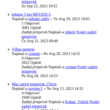
prispevek
So Sep 23, 2023 19:52
tohatso 5 km MFS5DS S
Napisal/-a
jadralec-mihy
» To Avg 29, 2023 19:03
1
Odgovori
3081
Ogledi
Zadnji prispevek
Napisal/-a
mikele
Poglej zadnji
prispevek
Če Avg 31, 2023 09:40
Višina motorja
Napisal/-a
cermatt
» Po Avg 28, 2023 14:53
0
Odgovori
2822
Ogledi
Zadnji prispevek
Napisal/-a
cermatt
Poglej zadnji
prispevek
Po Avg 28, 2023 14:53
Max speed gumenjak 270cm
Napisal/-a
novinec1
» Ne Avg 13, 2023 14:32
4
Odgovori
2949
Ogledi
Zadnji prispevek
Napisal/-a
Kuhan_Vinček
Poglej
zadnji prispevek