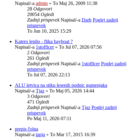
Napisal/-a
admin
» To Maj 26, 2009 11:38
28
Odgovori
20054
Ogledi
Zadnji prispevek
Napisal/-a
Darh
Poglej zadnji
prispevek
To Jun 10, 2025 15:29
Katero lepilo - flika bayboat ?
Napisal/-a
1stofficer
» To Jul 07, 2026 07:56
2
Odgovori
261
Ogledi
Zadnji prispevek
Napisal/-a
1stofficer
Poglej zadnji
prispevek
To Jul 07, 2026 22:13
ALU letvica na stiku lesenih podnic gumenjaka
Napisal/-a
Tjaz
» To Maj 05, 2026 14:44
3
Odgovori
471
Ogledi
Zadnji prispevek
Napisal/-a
Tjaz
Poglej zadnji
prispevek
Po Maj 11, 2026 07:11
prepis čolna
Napisal/-a
tanja
» To Mar 17, 2015 16:39