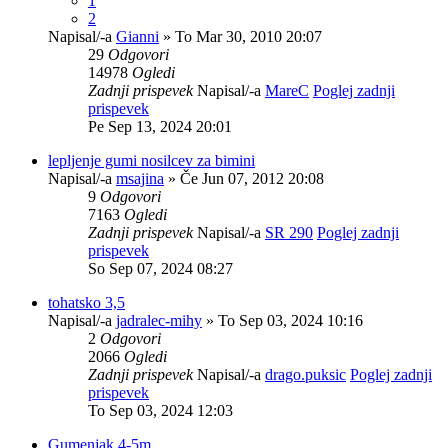
1
2
Napisal/-a
Gianni
» To Mar 30, 2010 20:07
29
Odgovori
14978
Ogledi
Zadnji prispevek
Napisal/-a
MareC
Poglej zadnji
prispevek
Pe Sep 13, 2024 20:01
lepljenje gumi nosilcev za bimini
Napisal/-a
msajina
» Če Jun 07, 2012 20:08
9
Odgovori
7163
Ogledi
Zadnji prispevek
Napisal/-a
SR 290
Poglej zadnji
prispevek
So Sep 07, 2024 08:27
tohatsko 3,5
Napisal/-a
jadralec-mihy
» To Sep 03, 2024 10:16
2
Odgovori
2066
Ogledi
Zadnji prispevek
Napisal/-a
drago.puksic
Poglej zadnji
prispevek
To Sep 03, 2024 12:03
Gumenjak 4-5m