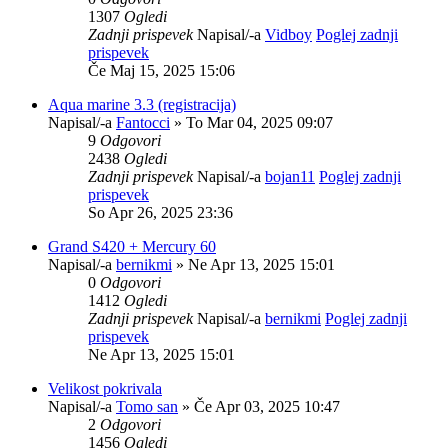
1307
Ogledi
Zadnji prispevek
Napisal/-a
Vidboy
Poglej zadnji
prispevek
Če Maj 15, 2025 15:06
Aqua marine 3.3 (registracija)
Napisal/-a
Fantocci
» To Mar 04, 2025 09:07
9
Odgovori
2438
Ogledi
Zadnji prispevek
Napisal/-a
bojan11
Poglej zadnji
prispevek
So Apr 26, 2025 23:36
Grand S420 + Mercury 60
Napisal/-a
bernikmi
» Ne Apr 13, 2025 15:01
0
Odgovori
1412
Ogledi
Zadnji prispevek
Napisal/-a
bernikmi
Poglej zadnji
prispevek
Ne Apr 13, 2025 15:01
Velikost pokrivala
Napisal/-a
Tomo san
» Če Apr 03, 2025 10:47
2
Odgovori
1456
Ogledi