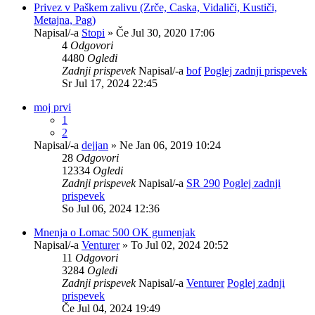
Privez v Paškem zalivu (Zrče, Caska, Vidaliči, Kustiči,
Metajna, Pag)
Napisal/-a
Stopi
» Če Jul 30, 2020 17:06
4
Odgovori
4480
Ogledi
Zadnji prispevek
Napisal/-a
bof
Poglej zadnji prispevek
Sr Jul 17, 2024 22:45
moj prvi
1
2
Napisal/-a
dejjan
» Ne Jan 06, 2019 10:24
28
Odgovori
12334
Ogledi
Zadnji prispevek
Napisal/-a
SR 290
Poglej zadnji
prispevek
So Jul 06, 2024 12:36
Mnenja o Lomac 500 OK gumenjak
Napisal/-a
Venturer
» To Jul 02, 2024 20:52
11
Odgovori
3284
Ogledi
Zadnji prispevek
Napisal/-a
Venturer
Poglej zadnji
prispevek
Če Jul 04, 2024 19:49