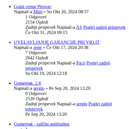
Gumi centar Pirovac
Napisal/-a
Muri
» So Okt 26, 2024 08:57
1
Odgovori
2154
Ogledi
Zadnji prispevek
Napisal/-a
AS
Poglej zadnji prispevek
Če Okt 31, 2024 09:15
UVELAVLJANJE GARANCIJE PRI VIO.IT
Napisal/-a
zene
» Če Okt 17, 2024 20:38
7
Odgovori
2642
Ogledi
Zadnji prispevek
Napisal/-a
Paco
Poglej zadnji
prispevek
So Okt 19, 2024 12:18
Gumenjak. 2.8
Napisal/-a
sergio
» Pe Sep 20, 2024 13:20
0
Odgovori
2539
Ogledi
Zadnji prispevek
Napisal/-a
sergio
Poglej zadnji
prispevek
Pe Sep 20, 2024 13:20
Gumenjak - zaščita antifouling