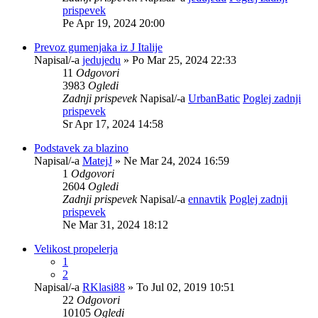
prispevek
Pe Apr 19, 2024 20:00
Prevoz gumenjaka iz J Italije
Napisal/-a
jedujedu
» Po Mar 25, 2024 22:33
11
Odgovori
3983
Ogledi
Zadnji prispevek
Napisal/-a
UrbanBatic
Poglej zadnji
prispevek
Sr Apr 17, 2024 14:58
Podstavek za blazino
Napisal/-a
MatejJ
» Ne Mar 24, 2024 16:59
1
Odgovori
2604
Ogledi
Zadnji prispevek
Napisal/-a
ennavtik
Poglej zadnji
prispevek
Ne Mar 31, 2024 18:12
Velikost propelerja
1
2
Napisal/-a
RKlasi88
» To Jul 02, 2019 10:51
22
Odgovori
10105
Ogledi