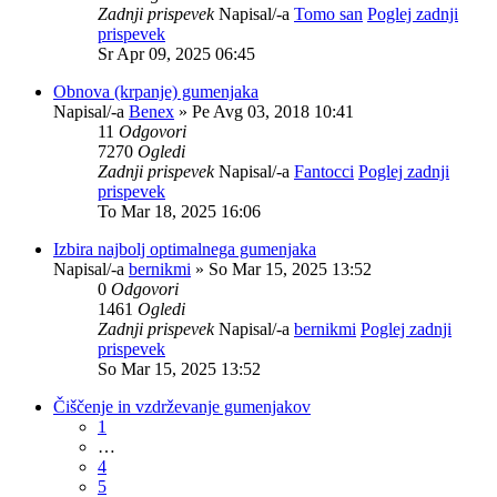
Zadnji prispevek
Napisal/-a
Tomo san
Poglej zadnji
prispevek
Sr Apr 09, 2025 06:45
Obnova (krpanje) gumenjaka
Napisal/-a
Benex
» Pe Avg 03, 2018 10:41
11
Odgovori
7270
Ogledi
Zadnji prispevek
Napisal/-a
Fantocci
Poglej zadnji
prispevek
To Mar 18, 2025 16:06
Izbira najbolj optimalnega gumenjaka
Napisal/-a
bernikmi
» So Mar 15, 2025 13:52
0
Odgovori
1461
Ogledi
Zadnji prispevek
Napisal/-a
bernikmi
Poglej zadnji
prispevek
So Mar 15, 2025 13:52
Čiščenje in vzdrževanje gumenjakov
1
…
4
5