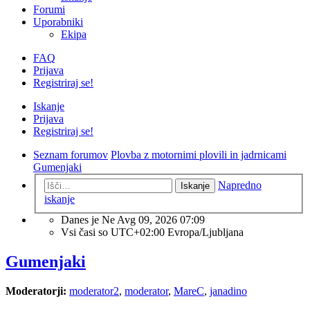
Forumi
Uporabniki
Ekipa
FAQ
Prijava
Registriraj se!
Iskanje
Prijava
Registriraj se!
Seznam forumov
Plovba z motornimi plovili in jadrnicami
Gumenjaki
Napredno
Iskanje
iskanje
Danes je Ne Avg 09, 2026 07:09
Vsi časi so UTC+02:00 Evropa/Ljubljana
Gumenjaki
Moderatorji:
moderator2
,
moderator
,
MareC
,
janadino