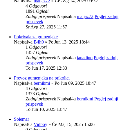
Napisal/-a
matjaz72
» Če Avg 14, 2025 09:32
4
Odgovori
1891
Ogledi
Zadnji prispevek
Napisal/-a
matjaz72
Poglej zadnji
prispevek
Sr Avg 27, 2025 11:57
Pokrivala za gumenjake
Napisal/-a
B4h0
» Pe Jun 13, 2025 18:44
1
Odgovori
1357
Ogledi
Zadnji prispevek
Napisal/-a
janadino
Poglej zadnji
prispevek
To Jun 17, 2025 12:33
Prevoz gumenjaka na prikolici
Napisal/-a
bernikmi
» Po Jun 09, 2025 18:47
4
Odgovori
1373
Ogledi
Zadnji prispevek
Napisal/-a
bernikmi
Poglej zadnji
prispevek
To Jun 10, 2025 13:47
Solemar
Napisal/-a
Vidboy
» Če Maj 15, 2025 15:06
0
Odgovori