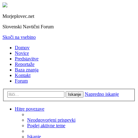
Morjeplovec.net
Slovenski Navtični Forum
Skoči na vsebino
Domov
Novice
Predstavitve
Reportaže
Baza znanja
Kontakt
Forum
Napredno iskanje
Iskanje
Hitre povezave
Neodgovorjeni prispevki
Poglej aktivne teme
Iskanje