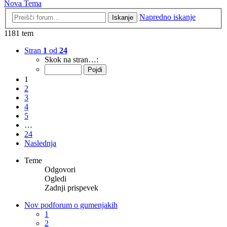
Nova Tema
Napredno iskanje
Iskanje
1181 tem
Stran
1
od
24
Skok na stran…:
1
2
3
4
5
…
24
Naslednja
Teme
Odgovori
Ogledi
Zadnji prispevek
Nov podforum o gumenjakih
1
2