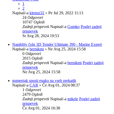
1
2
Napisal/-a
klemzi32
» Pe Jul 29, 2022 11:13
24
Odgovori
10747
Ogledi
Zadnji prispevek
Napisal/-a
Gumko
Poglej zadnji
prispevek
Sr Avg 28, 2024 19:53
Napihljiv čoln 3D Tender Ultimate 390 - Marine Expert
Napisal/-a
bernikmi
» Ne Avg 25, 2024 15:58
0
Odgovori
2015
Ogledi
Zadnji prispevek
Napisal/-a
bernikmi
Poglej zadnji
prispevek
Ne Avg 25, 2024 15:58
gumenjak spusti enako na vseh prekatih
Napisal/-a
CAR
» Če Avg 01, 2024 08:37
1
Odgovori
2479
Ogledi
Zadnji prispevek
Napisal/-a
mikele
Poglej zadnji
prispevek
Če Avg 01, 2024 16:38