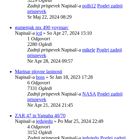
3229
Ogledi
Zadnji prispevek
Napisal/-a
polh12
Poglej zadnji
prispevek
Sr Maj 22, 2024 08:29
gumenjak mx 490 yoymarc
Napisal/-a
jcd
» So Apr 27, 2024 15:10
1
Odgovori
2280
Ogledi
Zadnji prispevek
Napisal/-a
mikele
Poglej zadnji
prispevek
Ne Apr 28, 2024 09:57
Marinar plovne lastnosti
Napisal/-a
boss
» Sr Jan 18, 2023 17:28
6
Odgovori
7331
Ogledi
Zadnji prispevek
Napisal/-a
NASA
Poglej zadnji
prispevek
Ne Apr 21, 2024 21:45
ZAR 47 in Yamaha 40/70
Napisal/-a
jedujedu
» Po Mar 25, 2024 22:49
4
Odgovori
3152
Ogledi
Zadnji prispevek
Napisal/-a
jedujedu
Poglej zadnji