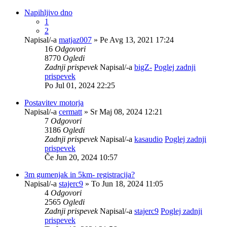
Napihljivo dno
1
2
Napisal/-a
matjaz007
» Pe Avg 13, 2021 17:24
16
Odgovori
8770
Ogledi
Zadnji prispevek
Napisal/-a
bigZ-
Poglej zadnji
prispevek
Po Jul 01, 2024 22:25
Postavitev motorja
Napisal/-a
cermatt
» Sr Maj 08, 2024 12:21
7
Odgovori
3186
Ogledi
Zadnji prispevek
Napisal/-a
kasaudio
Poglej zadnji
prispevek
Če Jun 20, 2024 10:57
3m gumenjak in 5km- registracija?
Napisal/-a
stajerc9
» To Jun 18, 2024 11:05
4
Odgovori
2565
Ogledi
Zadnji prispevek
Napisal/-a
stajerc9
Poglej zadnji
prispevek