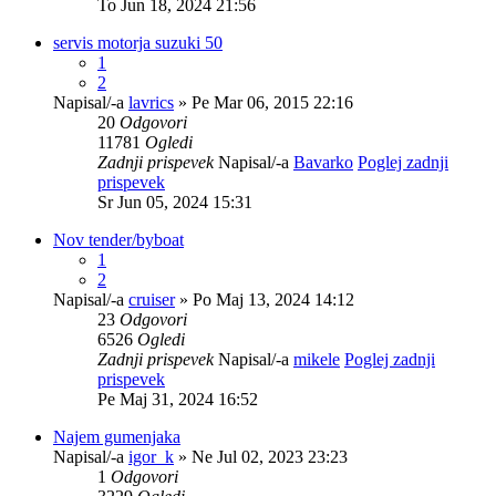
To Jun 18, 2024 21:56
servis motorja suzuki 50
1
2
Napisal/-a
lavrics
» Pe Mar 06, 2015 22:16
20
Odgovori
11781
Ogledi
Zadnji prispevek
Napisal/-a
Bavarko
Poglej zadnji
prispevek
Sr Jun 05, 2024 15:31
Nov tender/byboat
1
2
Napisal/-a
cruiser
» Po Maj 13, 2024 14:12
23
Odgovori
6526
Ogledi
Zadnji prispevek
Napisal/-a
mikele
Poglej zadnji
prispevek
Pe Maj 31, 2024 16:52
Najem gumenjaka
Napisal/-a
igor_k
» Ne Jul 02, 2023 23:23
1
Odgovori