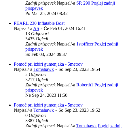
Zadnji prispevek
Napisal/-a
SR 290
Poglej zadnji
prispevek
Po Mar 25, 2024 08:42
PEARL 230 Inflatable Boat
Napisal/-a
AS
» Če Feb 01, 2024 16:41
13
Odgovori
5435
Ogledi
Zadnji prispevek
Napisal/-a
1stofficer
Poglej zadnji
prispevek
So Feb 03, 2024 09:37
Pomoč pri izbiri gumenjaka - 5metrov
Napisal/-a
Tomahawk
» So Sep 23, 2023 19:54
2
Odgovori
3217
Ogledi
Zadnji prispevek
Napisal/-a
Roberth1
Poglej zadnji
prispevek
Ne Sep 24, 2023 11:50
Pomoč pri izbiri gumenjaka - 5metrov
Napisal/-a
Tomahawk
» So Sep 23, 2023 19:52
0
Odgovori
3387
Ogledi
Zadnji prispevek
Napisal/-a
Tomahawk
Poglej zadnji