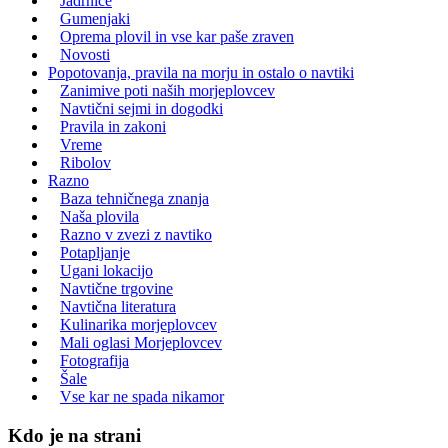
Jadrnice
Gumenjaki
Oprema plovil in vse kar paše zraven
Novosti
Popotovanja, pravila na morju in ostalo o navtiki
Zanimive poti naših morjeplovcev
Navtični sejmi in dogodki
Pravila in zakoni
Vreme
Ribolov
Razno
Baza tehničnega znanja
Naša plovila
Razno v zvezi z navtiko
Potapljanje
Ugani lokacijo
Navtične trgovine
Navtična literatura
Kulinarika morjeplovcev
Mali oglasi Morjeplovcev
Fotografija
Šale
Vse kar ne spada nikamor
Kdo je na strani