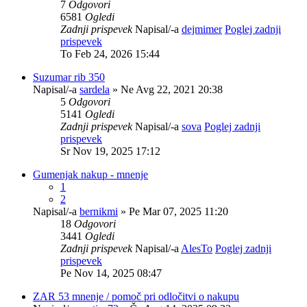
7
Odgovori
6581
Ogledi
Zadnji prispevek
Napisal/-a
dejmimer
Poglej zadnji
prispevek
To Feb 24, 2026 15:44
Suzumar rib 350
Napisal/-a
sardela
» Ne Avg 22, 2021 20:38
5
Odgovori
5141
Ogledi
Zadnji prispevek
Napisal/-a
sova
Poglej zadnji
prispevek
Sr Nov 19, 2025 17:12
Gumenjak nakup - mnenje
1
2
Napisal/-a
bernikmi
» Pe Mar 07, 2025 11:20
18
Odgovori
3441
Ogledi
Zadnji prispevek
Napisal/-a
AlesTo
Poglej zadnji
prispevek
Pe Nov 14, 2025 08:47
ZAR 53 mnenje / pomoč pri odločitvi o nakupu