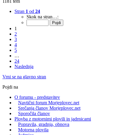
1181 tem
Stran
1
od
24
Skok na stran…:
1
2
3
4
5
…
24
Naslednja
Vrni se na glavno stran
Pojdi na
O forumu - predstavitev
Navtični forum Morjeplovec.net
Srečanja članov Morjeplovec.net
Sporočila članov
Plovba z motornimi plovili in jadrnicami
Popravila, gradnja, obnova
Motorna plovila