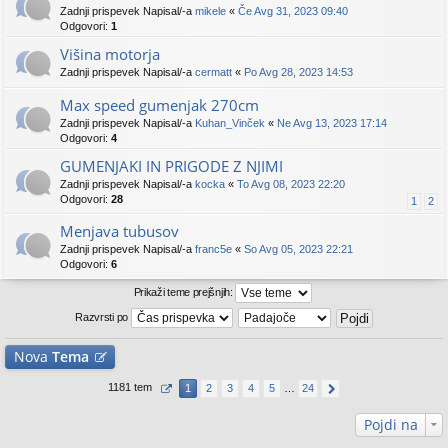
Zadnji prispevek Napisal/-a
mikele
«
Če Avg 31, 2023 09:40
Odgovori:
1
Višina motorja
Zadnji prispevek Napisal/-a
cermatt
«
Po Avg 28, 2023 14:53
Max speed gumenjak 270cm
Zadnji prispevek Napisal/-a
Kuhan_Vinček
«
Ne Avg 13, 2023 17:14
Odgovori:
4
GUMENJAKI IN PRIGODE Z NJIMI
Zadnji prispevek Napisal/-a
kocka
«
To Avg 08, 2023 22:20
Odgovori:
28
1
2
Menjava tubusov
Zadnji prispevek Napisal/-a
franc5e
«
So Avg 05, 2023 22:21
Odgovori:
6
Prikaži teme prejšnjih:
Razvrsti po
Nova
Tema
1181 tem
1
2
3
4
5
…
24
Pojdi na