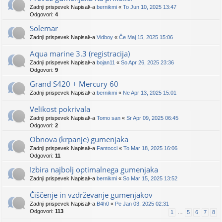
Zadnji prispevek Napisal/-a
bernikmi
«
To Jun 10, 2025 13:47
Odgovori:
4
Solemar
Zadnji prispevek Napisal/-a
Vidboy
«
Če Maj 15, 2025 15:06
Aqua marine 3.3 (registracija)
Zadnji prispevek Napisal/-a
bojan11
«
So Apr 26, 2025 23:36
Odgovori:
9
Grand S420 + Mercury 60
Zadnji prispevek Napisal/-a
bernikmi
«
Ne Apr 13, 2025 15:01
Velikost pokrivala
Zadnji prispevek Napisal/-a
Tomo san
«
Sr Apr 09, 2025 06:45
Odgovori:
2
Obnova (krpanje) gumenjaka
Zadnji prispevek Napisal/-a
Fantocci
«
To Mar 18, 2025 16:06
Odgovori:
11
Izbira najbolj optimalnega gumenjaka
Zadnji prispevek Napisal/-a
bernikmi
«
So Mar 15, 2025 13:52
Čiščenje in vzdrževanje gumenjakov
Zadnji prispevek Napisal/-a
B4h0
«
Pe Jan 03, 2025 02:31
Odgovori:
113
1
…
5
6
7
8