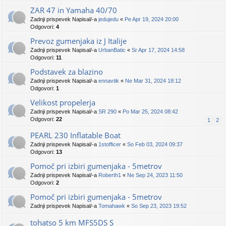
ZAR 47 in Yamaha 40/70
Zadnji prispevek Napisal/-a
jedujedu
«
Pe Apr 19, 2024 20:00
Odgovori:
4
Prevoz gumenjaka iz J Italije
Zadnji prispevek Napisal/-a
UrbanBatic
«
Sr Apr 17, 2024 14:58
Odgovori:
11
Podstavek za blazino
Zadnji prispevek Napisal/-a
ennavtik
«
Ne Mar 31, 2024 18:12
Odgovori:
1
Velikost propelerja
Zadnji prispevek Napisal/-a
SR 290
«
Po Mar 25, 2024 08:42
Odgovori:
22
1
2
PEARL 230 Inflatable Boat
Zadnji prispevek Napisal/-a
1stofficer
«
So Feb 03, 2024 09:37
Odgovori:
13
Pomoč pri izbiri gumenjaka - 5metrov
Zadnji prispevek Napisal/-a
Roberth1
«
Ne Sep 24, 2023 11:50
Odgovori:
2
Pomoč pri izbiri gumenjaka - 5metrov
Zadnji prispevek Napisal/-a
Tomahawk
«
So Sep 23, 2023 19:52
tohatso 5 km MFS5DS S