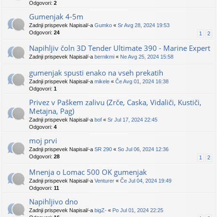
Odgovori:
2
Gumenjak 4-5m
Zadnji prispevek Napisal/-a
Gumko
«
Sr Avg 28, 2024 19:53
Odgovori:
24
1
2
Napihljiv čoln 3D Tender Ultimate 390 - Marine Expert
Zadnji prispevek Napisal/-a
bernikmi
«
Ne Avg 25, 2024 15:58
gumenjak spusti enako na vseh prekatih
Zadnji prispevek Napisal/-a
mikele
«
Če Avg 01, 2024 16:38
Odgovori:
1
Privez v Paškem zalivu (Zrče, Caska, Vidaliči, Kustiči,
Metajna, Pag)
Zadnji prispevek Napisal/-a
bof
«
Sr Jul 17, 2024 22:45
Odgovori:
4
moj prvi
Zadnji prispevek Napisal/-a
SR 290
«
So Jul 06, 2024 12:36
Odgovori:
28
1
2
Mnenja o Lomac 500 OK gumenjak
Zadnji prispevek Napisal/-a
Venturer
«
Če Jul 04, 2024 19:49
Odgovori:
11
Napihljivo dno
Zadnji prispevek Napisal/-a
bigZ-
«
Po Jul 01, 2024 22:25