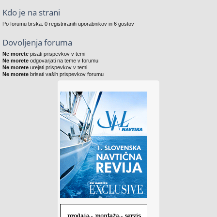
Kdo je na strani
Po forumu brska: 0 registriranih uporabnikov in 6 gostov
Dovoljenja foruma
Ne morete
pisati prispevkov v temi
Ne morete
odgovarjati na teme v forumu
Ne morete
urejati prispevkov v temi
Ne morete
brisati vaših prispevkov forumu