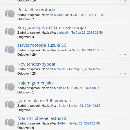
Odgovori:
16
1
2
Postavitev motorja
Zadnji prispevek Napisal/-a
kasaudio
«
Če Jun 20, 2024 10:57
Odgovori:
7
3m gumenjak in 5km- registracija?
Zadnji prispevek Napisal/-a
stajerc9
«
To Jun 18, 2024 21:56
Odgovori:
4
servis motorja suzuki 50
Zadnji prispevek Napisal/-a
Bavarko
«
Sr Jun 05, 2024 15:31
Odgovori:
20
1
2
Nov tender/byboat
Zadnji prispevek Napisal/-a
mikele
«
Pe Maj 31, 2024 16:52
Odgovori:
23
1
2
Najem gumenjaka
Zadnji prispevek Napisal/-a
polh12
«
Sr Maj 22, 2024 08:29
Odgovori:
1
gumenjak mx 490 yoymarc
Zadnji prispevek Napisal/-a
mikele
«
Ne Apr 28, 2024 09:57
Odgovori:
1
Marinar plovne lastnosti
Zadnji prispevek Napisal/-a
NASA
«
Ne Apr 21, 2024 21:45
Odgovori:
6