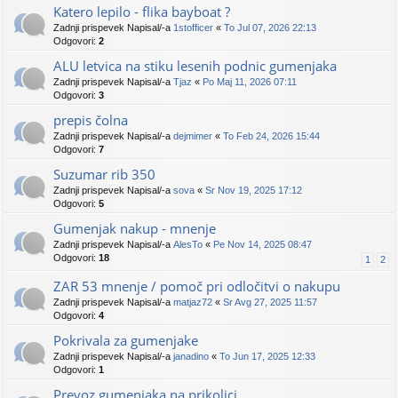
Katero lepilo - flika bayboat ?
Zadnji prispevek Napisal/-a
1stofficer
«
To Jul 07, 2026 22:13
Odgovori:
2
ALU letvica na stiku lesenih podnic gumenjaka
Zadnji prispevek Napisal/-a
Tjaz
«
Po Maj 11, 2026 07:11
Odgovori:
3
prepis čolna
Zadnji prispevek Napisal/-a
dejmimer
«
To Feb 24, 2026 15:44
Odgovori:
7
Suzumar rib 350
Zadnji prispevek Napisal/-a
sova
«
Sr Nov 19, 2025 17:12
Odgovori:
5
Gumenjak nakup - mnenje
Zadnji prispevek Napisal/-a
AlesTo
«
Pe Nov 14, 2025 08:47
Odgovori:
18
1
2
ZAR 53 mnenje / pomoč pri odločitvi o nakupu
Zadnji prispevek Napisal/-a
matjaz72
«
Sr Avg 27, 2025 11:57
Odgovori:
4
Pokrivala za gumenjake
Zadnji prispevek Napisal/-a
janadino
«
To Jun 17, 2025 12:33
Odgovori:
1
Prevoz gumenjaka na prikolici