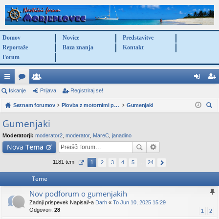
Domov
Novice
Predstavitve
Reportaže
Baza znanja
Kontakt
Forum
itr
Iskanje
or
po
Prijava
Registriraj se!
rij
eg
e
Seznam forumov
u
ra
Plovba z motornimi plovili in jadrnicami
Gumenjaki
av
ist
sk
po
mi
bn
a
rir
Gumenjaki
anj
ve
iki
aj
Moderatorji:
moderator2
,
moderator
,
MareC
,
janadino
e
Nova
Tema
za
se
1181 tem
1
2
3
4
5
…
24
ve
!
Teme
Nov podforum o gumenjakih
Zadnji prispevek Napisal/-a
Darh
«
To Jun 10, 2025 15:29
Odgovori:
28
1
2