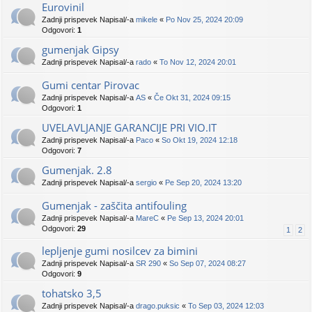
Eurovinil
Zadnji prispevek Napisal/-a
mikele
«
Po Nov 25, 2024 20:09
Odgovori:
1
gumenjak Gipsy
Zadnji prispevek Napisal/-a
rado
«
To Nov 12, 2024 20:01
Gumi centar Pirovac
Zadnji prispevek Napisal/-a
AS
«
Če Okt 31, 2024 09:15
Odgovori:
1
UVELAVLJANJE GARANCIJE PRI VIO.IT
Zadnji prispevek Napisal/-a
Paco
«
So Okt 19, 2024 12:18
Odgovori:
7
Gumenjak. 2.8
Zadnji prispevek Napisal/-a
sergio
«
Pe Sep 20, 2024 13:20
Gumenjak - zaščita antifouling
Zadnji prispevek Napisal/-a
MareC
«
Pe Sep 13, 2024 20:01
Odgovori:
29
1
2
lepljenje gumi nosilcev za bimini
Zadnji prispevek Napisal/-a
SR 290
«
So Sep 07, 2024 08:27
Odgovori:
9
tohatsko 3,5
Zadnji prispevek Napisal/-a
drago.puksic
«
To Sep 03, 2024 12:03