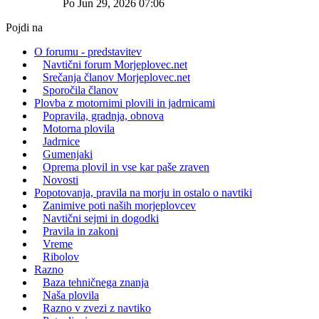
Po Jun 29, 2026 07:06
Pojdi na
O forumu - predstavitev
Navtični forum Morjeplovec.net
Srečanja članov Morjeplovec.net
Sporočila članov
Plovba z motornimi plovili in jadrnicami
Popravila, gradnja, obnova
Motorna plovila
Jadrnice
Gumenjaki
Oprema plovil in vse kar paše zraven
Novosti
Popotovanja, pravila na morju in ostalo o navtiki
Zanimive poti naših morjeplovcev
Navtični sejmi in dogodki
Pravila in zakoni
Vreme
Ribolov
Razno
Baza tehničnega znanja
Naša plovila
Razno v zvezi z navtiko