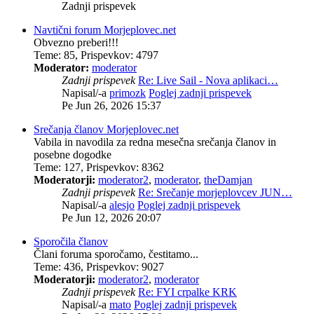
Zadnji prispevek
Navtični forum Morjeplovec.net
Obvezno preberi!!!
Teme
:
85
,
Prispevkov
:
4797
Moderator:
moderator
Zadnji prispevek
Re: Live Sail - Nova aplikaci…
Napisal/-a
primozk
Poglej zadnji prispevek
Pe Jun 26, 2026 15:37
Srečanja članov Morjeplovec.net
Vabila in navodila za redna mesečna srečanja članov in
posebne dogodke
Teme
:
127
,
Prispevkov
:
8362
Moderatorji:
moderator2
,
moderator
,
theDamjan
Zadnji prispevek
Re: Srečanje morjeplovcev JUN…
Napisal/-a
alesjo
Poglej zadnji prispevek
Pe Jun 12, 2026 20:07
Sporočila članov
Člani foruma sporočamo, čestitamo...
Teme
:
436
,
Prispevkov
:
9027
Moderatorji:
moderator2
,
moderator
Zadnji prispevek
Re: FYI crpalke KRK
Napisal/-a
mato
Poglej zadnji prispevek