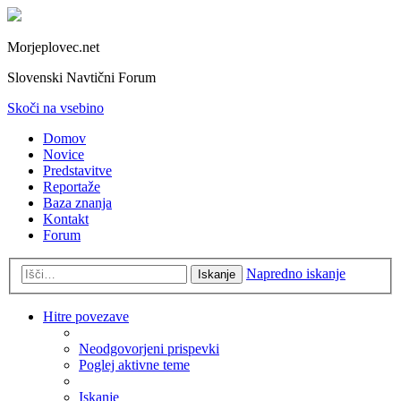
Morjeplovec.net
Slovenski Navtični Forum
Skoči na vsebino
Domov
Novice
Predstavitve
Reportaže
Baza znanja
Kontakt
Forum
Napredno iskanje
Iskanje
Hitre povezave
Neodgovorjeni prispevki
Poglej aktivne teme
Iskanje