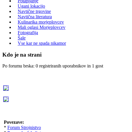
Potapljanje
Ugani lokacijo
Navtične trgovine
Navtična literatura
Kulinarika morjeplovcev
Mali oglasi Morjeplovcev
Fotografija
Šale
Vse kar ne spada nikamor
Kdo je na strani
Po forumu brska: 0 registriranih uporabnikov in 1 gost
Povezave:
*
Forum Strojnistvo