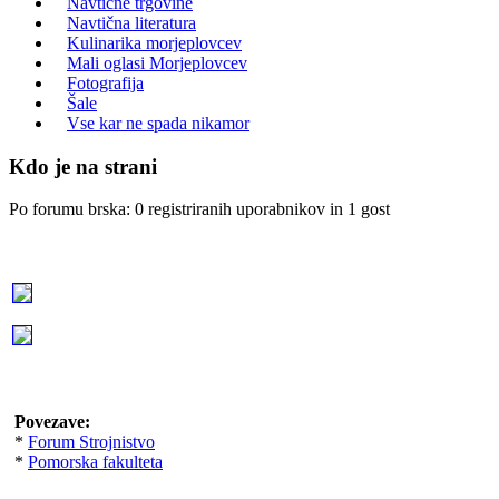
Navtične trgovine
Navtična literatura
Kulinarika morjeplovcev
Mali oglasi Morjeplovcev
Fotografija
Šale
Vse kar ne spada nikamor
Kdo je na strani
Po forumu brska: 0 registriranih uporabnikov in 1 gost
Povezave:
*
Forum Strojnistvo
*
Pomorska fakulteta