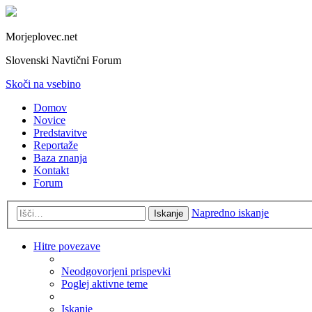
Morjeplovec.net
Slovenski Navtični Forum
Skoči na vsebino
Domov
Novice
Predstavitve
Reportaže
Baza znanja
Kontakt
Forum
Napredno iskanje
Iskanje
Hitre povezave
Neodgovorjeni prispevki
Poglej aktivne teme
Iskanje