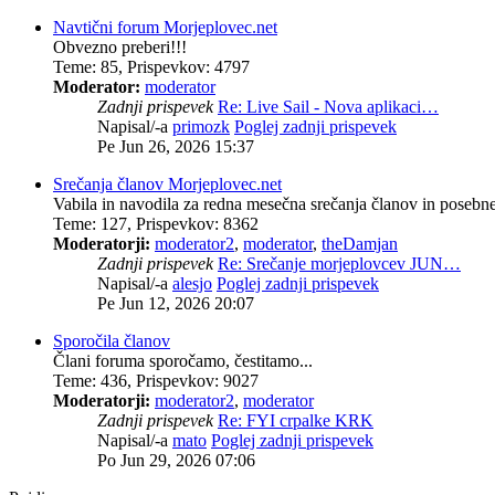
Navtični forum Morjeplovec.net
Obvezno preberi!!!
Teme
:
85
,
Prispevkov
:
4797
Moderator:
moderator
Zadnji prispevek
Re: Live Sail - Nova aplikaci…
Napisal/-a
primozk
Poglej zadnji prispevek
Pe Jun 26, 2026 15:37
Srečanja članov Morjeplovec.net
Vabila in navodila za redna mesečna srečanja članov in poseb
Teme
:
127
,
Prispevkov
:
8362
Moderatorji:
moderator2
,
moderator
,
theDamjan
Zadnji prispevek
Re: Srečanje morjeplovcev JUN…
Napisal/-a
alesjo
Poglej zadnji prispevek
Pe Jun 12, 2026 20:07
Sporočila članov
Člani foruma sporočamo, čestitamo...
Teme
:
436
,
Prispevkov
:
9027
Moderatorji:
moderator2
,
moderator
Zadnji prispevek
Re: FYI crpalke KRK
Napisal/-a
mato
Poglej zadnji prispevek
Po Jun 29, 2026 07:06