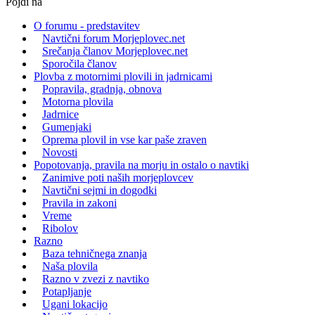
Pojdi na
O forumu - predstavitev
Navtični forum Morjeplovec.net
Srečanja članov Morjeplovec.net
Sporočila članov
Plovba z motornimi plovili in jadrnicami
Popravila, gradnja, obnova
Motorna plovila
Jadrnice
Gumenjaki
Oprema plovil in vse kar paše zraven
Novosti
Popotovanja, pravila na morju in ostalo o navtiki
Zanimive poti naših morjeplovcev
Navtični sejmi in dogodki
Pravila in zakoni
Vreme
Ribolov
Razno
Baza tehničnega znanja
Naša plovila
Razno v zvezi z navtiko
Potapljanje
Ugani lokacijo