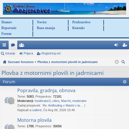
Domov
Novice
Predstavitve
Reportaže
Baza znanja
Kontakt
Forum
itr
Iskanje
or
po
Prijava
Registriraj se!
rij
eg
e
Seznam forumov
u
ra
Plovba z motornimi plovili in jadrnicami
av
ist
sk
po
mi
bn
a
rir
Plovba z motornimi plovili in jadrnicami
anj
ve
iki
aj
Forum
e
za
se
Popravila, gradnja, obnova
Teme
:
5083
,
Prispevkov
:
72181
ve
!
Moderatorji:
moderator2
,
cibro
,
Marchi
,
moderator
Zadnji prispevek:
Re: Antifouling v Marini v la…
Napisal/-a
sailord
, Če Avg 06, 2026 15:46
Motorna plovila
Teme
:
1788
,
Prispevkov
:
30056