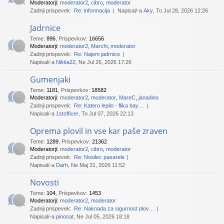
Moderatorji:
moderator2
,
cibro
,
moderator
Zadnji prispevek:
Re: informacija
Napisal/-a
Aky
, To Jul 28, 2026 12:26
Jadrnice
Teme
:
896
,
Prispevkov
:
16656
Moderatorji:
moderator2
,
Marchi
,
moderator
Zadnji prispevek:
Re: Najem jadrnice
Napisal/-a
Nikita22
, Ne Jul 26, 2026 17:26
Gumenjaki
Teme
:
1181
,
Prispevkov
:
18582
Moderatorji:
moderator2
,
moderator
,
MareC
,
janadino
Zadnji prispevek:
Re: Katero lepilo - flika bay…
Napisal/-a
1stofficer
, To Jul 07, 2026 22:13
Oprema plovil in vse kar paše zraven
Teme
:
1289
,
Prispevkov
:
21362
Moderatorji:
moderator2
,
cibro
,
moderator
Zadnji prispevek:
Re: Nosilec pasarele
Napisal/-a
Darh
, Ne Maj 31, 2026 11:52
Novosti
Teme
:
104
,
Prispevkov
:
1453
Moderatorji:
moderator2
,
moderator
Zadnji prispevek:
Re: Naknada za sigurnost plov…
Napisal/-a
pinosat
, Ne Jul 05, 2026 18:18