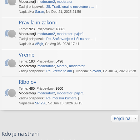
Moderatorji:
moderator2
,
moderator
Zadnji prispevek:
28. Tradicionalno novoletno s…
Napisal/-a
Saran
, Ne Dec 21, 2025 21:56
Pravila in zakoni
Teme
:
923
,
Prispevkov
:
18061
Moderatorji:
moderator2
,
moderator
,
pajer1
Zadnji prispevek:
Re: Srečevanje in luči na bar…
Napisal/-a
AEgir
, Če Avg 06, 2026 17:41
Vreme
Teme
:
183
,
Prispevkov
:
5496
Moderatorji:
moderator2
,
Marchi
,
moderator
Zadnji prispevek:
Re: Vreme te dni
Napisal/-a
evovii
, Pe Jul 24, 2026 08:28
Ribolov
Teme
:
480
,
Prispevkov
:
9300
Moderatorji:
moderator2
,
moderator
,
pajer1
Zadnji prispevek:
Re: morska kumara
Napisal/-a
SR 290
, So Jun 13, 2026 09:15
Pojdi na
Kdo je na strani