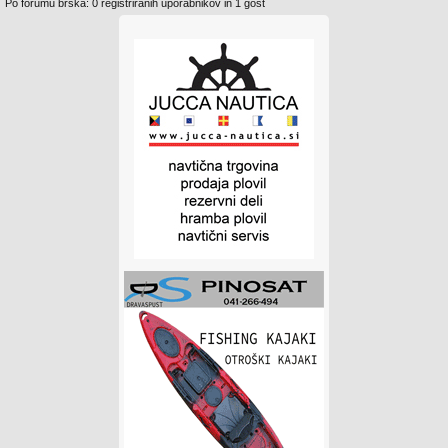
Po forumu brska: 0 registriranih uporabnikov in 1 gost