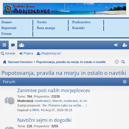
Domov
Novice
Predstavitve
Reportaže
Baza znanja
Kontakt
Forum
itr
Iskanje
or
po
Prijava
Registriraj se!
rij
eg
e
Seznam forumov
u
ra
Popotovanja, pravila na morju in ostalo o navtiki
av
ist
sk
po
mi
bn
a
rir
Popotovanja, pravila na morju in ostalo o navtiki
anj
ve
iki
aj
Forum
e
za
se
Zanimive poti naših morjeplovcev
Teme
:
764
,
Prispevkov
:
23235
ve
!
Moderatorji:
moderator2
,
Marchi
,
moderator
,
kr en
Zadnji prispevek:
Re: Primerni zalivi za nočite…
Napisal/-a
MKN
, Pe Avg 07, 2026 09:15
Navtični sejmi in dogodki
Teme
:
218
,
Prispevkov
:
3255