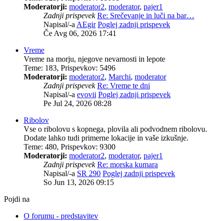
Moderatorji:
moderator2
,
moderator
,
pajer1
Zadnji prispevek
Re: Srečevanje in luči na bar…
Napisal/-a
AEgir
Poglej zadnji prispevek
Če Avg 06, 2026 17:41
Vreme
Vreme na morju, njegove nevarnosti in lepote
Teme
:
183
,
Prispevkov
:
5496
Moderatorji:
moderator2
,
Marchi
,
moderator
Zadnji prispevek
Re: Vreme te dni
Napisal/-a
evovii
Poglej zadnji prispevek
Pe Jul 24, 2026 08:28
Ribolov
Vse o ribolovu s kopnega, plovila ali podvodnem ribolovu.
Dodate lahko tudi primerne lokacije in vaše izkušnje.
Teme
:
480
,
Prispevkov
:
9300
Moderatorji:
moderator2
,
moderator
,
pajer1
Zadnji prispevek
Re: morska kumara
Napisal/-a
SR 290
Poglej zadnji prispevek
So Jun 13, 2026 09:15
Pojdi na
O forumu - predstavitev