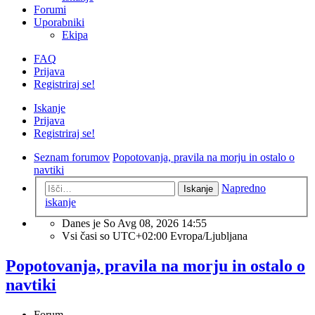
Forumi
Uporabniki
Ekipa
FAQ
Prijava
Registriraj se!
Iskanje
Prijava
Registriraj se!
Seznam forumov
Popotovanja, pravila na morju in ostalo o
navtiki
Napredno
Iskanje
iskanje
Danes je So Avg 08, 2026 14:55
Vsi časi so UTC+02:00 Evropa/Ljubljana
Popotovanja, pravila na morju in ostalo o
navtiki
Forum