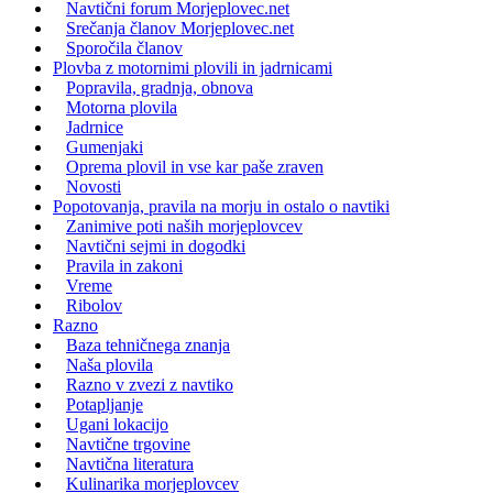
Navtični forum Morjeplovec.net
Srečanja članov Morjeplovec.net
Sporočila članov
Plovba z motornimi plovili in jadrnicami
Popravila, gradnja, obnova
Motorna plovila
Jadrnice
Gumenjaki
Oprema plovil in vse kar paše zraven
Novosti
Popotovanja, pravila na morju in ostalo o navtiki
Zanimive poti naših morjeplovcev
Navtični sejmi in dogodki
Pravila in zakoni
Vreme
Ribolov
Razno
Baza tehničnega znanja
Naša plovila
Razno v zvezi z navtiko
Potapljanje
Ugani lokacijo
Navtične trgovine
Navtična literatura
Kulinarika morjeplovcev