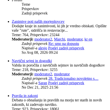
Teme
Prispevkov
Zadnji prispevek
Zanimive poti naših morjeplovcev
Dodajte kraje in zanimivosti, ki jih je vredno obiskati. Opišite
vaše "rute", sidrišča in restavracije...
Teme
:
764
,
Prispevkov
:
23244
Moderatorji:
moderator2
,
Marchi
,
moderator
,
kr en
Zadnji prispevek
Re: smo na dopustu
Napisal/-a
alesjo
Poglej zadnji prispevek
So Avg 08, 2026 09:24
Navtični sejmi in dogodki
Vabila in poročila z navtičnih sejmov in navtičnih dogodkov
Teme
:
218
,
Prispevkov
:
3255
Moderatorji:
moderator2
,
moderator
Zadnji prispevek
28. Tradicionalno novoletno s…
Napisal/-a
Saran
Poglej zadnji prispevek
Ne Dec 21, 2025 21:56
Pravila in zakoni
Debata o obnašanju in pravilih na morju ter starih in novih
zakonih, ki zadevajo navtiko.
Teme
:
923
,
Prispevkov
:
18061