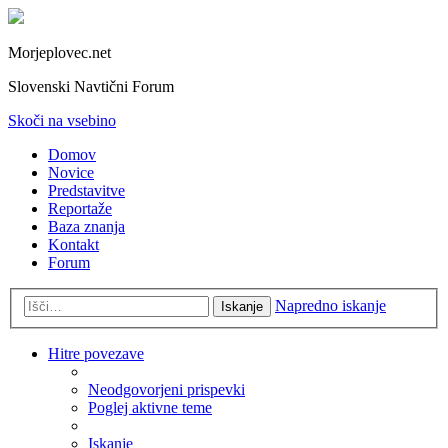
Morjeplovec.net
Slovenski Navtični Forum
Skoči na vsebino
Domov
Novice
Predstavitve
Reportaže
Baza znanja
Kontakt
Forum
Napredno iskanje
Iskanje
Hitre povezave
Neodgovorjeni prispevki
Poglej aktivne teme
Iskanje