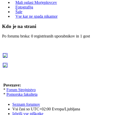
Mali oglasi Morjeplovcev
Fotografija
Šale
Vse kar ne spada nikamor
Kdo je na strani
Po forumu brska: 0 registriranih uporabnikov in 1 gost
Povezave:
*
Forum Strojnistvo
*
Pomorska fakulteta
Seznam forumov
Vsi časi so UTC+02:00 Evropa/Ljubljana
Izbriši vse piškotke