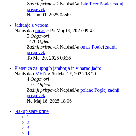
Zadnji prispevek
Napisal/-a
1stofficer
Poglej zadnji
prispevek
Ne Jun 01, 2025 08:40
Jadranje z vetrom
Napisal/-a
omas
» Po Maj 19, 2025 09:42
5
Odgovori
1470
Ogledi
Zadnji prispevek
Napisal/-a
omas
Poglej zadnji
prispevek
To Maj 20, 2025 08:35
Pletenica za upogib jamborja in viharno jadro
Napisal/-a
MKN
» So Maj 17, 2025 18:59
4
Odgovori
1101
Ogledi
Zadnji prispevek
Napisal/-a
polanc
Poglej zadnji
prispevek
Ne Maj 18, 2025 18:06
Nakup stare kripe
1
2
3
4