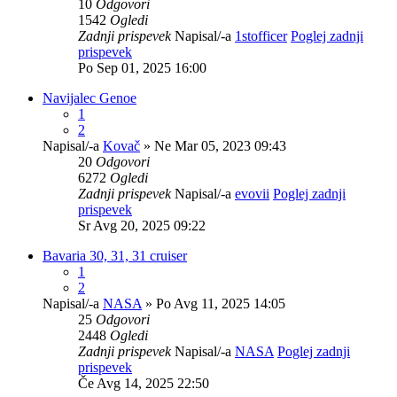
10
Odgovori
1542
Ogledi
Zadnji prispevek
Napisal/-a
1stofficer
Poglej zadnji
prispevek
Po Sep 01, 2025 16:00
Navijalec Genoe
1
2
Napisal/-a
Kovač
» Ne Mar 05, 2023 09:43
20
Odgovori
6272
Ogledi
Zadnji prispevek
Napisal/-a
evovii
Poglej zadnji
prispevek
Sr Avg 20, 2025 09:22
Bavaria 30, 31, 31 cruiser
1
2
Napisal/-a
NASA
» Po Avg 11, 2025 14:05
25
Odgovori
2448
Ogledi
Zadnji prispevek
Napisal/-a
NASA
Poglej zadnji
prispevek
Če Avg 14, 2025 22:50