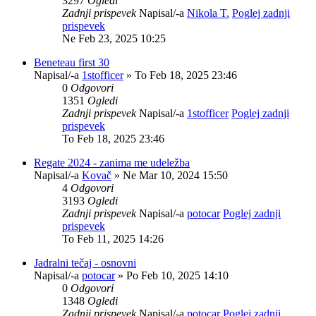
3297
Ogledi
Zadnji prispevek
Napisal/-a
Nikola T.
Poglej zadnji
prispevek
Ne Feb 23, 2025 10:25
Beneteau first 30
Napisal/-a
1stofficer
» To Feb 18, 2025 23:46
0
Odgovori
1351
Ogledi
Zadnji prispevek
Napisal/-a
1stofficer
Poglej zadnji
prispevek
To Feb 18, 2025 23:46
Regate 2024 - zanima me udeležba
Napisal/-a
Kovač
» Ne Mar 10, 2024 15:50
4
Odgovori
3193
Ogledi
Zadnji prispevek
Napisal/-a
potocar
Poglej zadnji
prispevek
To Feb 11, 2025 14:26
Jadralni tečaj - osnovni
Napisal/-a
potocar
» Po Feb 10, 2025 14:10
0
Odgovori
1348
Ogledi
Zadnji prispevek
Napisal/-a
potocar
Poglej zadnji