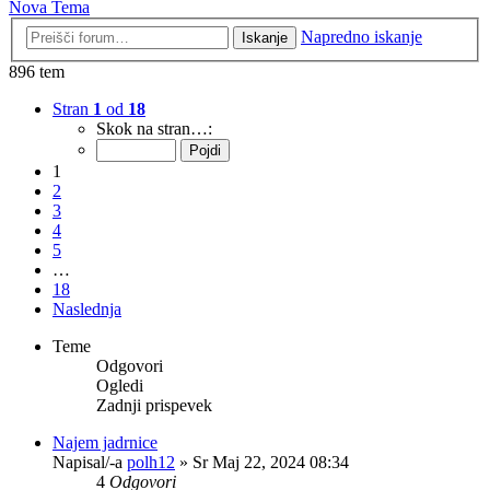
Nova Tema
Napredno iskanje
Iskanje
896 tem
Stran
1
od
18
Skok na stran…:
1
2
3
4
5
…
18
Naslednja
Teme
Odgovori
Ogledi
Zadnji prispevek
Najem jadrnice
Napisal/-a
polh12
» Sr Maj 22, 2024 08:34
4
Odgovori