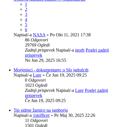
1
2
3
4
5
6
Napisal/-a
NASA
» Po Okt 11, 2021 17:38
86
Odgovori
29769
Ogledi
Zadnji prispevek
Napisal/-a
igorb
Poglej zadnji
prispevek
Ne Jun 29, 2025 16:55
Morjepisci - dokumentarec o Slo jadralcih
Napisal/-a
Lure
» Če Jun 19, 2025 09:25
0
Odgovori
1023
Ogledi
Zadnji prispevek
Napisal/-a
Lure
Poglej zadnji
prispevek
Če Jun 19, 2025 09:25
Tip sidrne žarnice na jamborju
Napisal/-a
1stofficer
» Pe Maj 30, 2025 22:26
11
Odgovori
1501
Ogledi