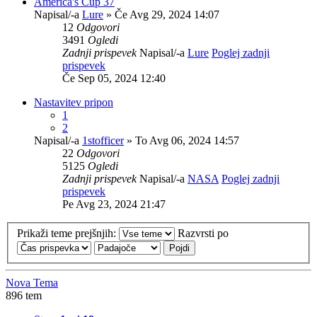
America's Cup 37
Napisal/-a
Lure
» Če Avg 29, 2024 14:07
12
Odgovori
3491
Ogledi
Zadnji prispevek
Napisal/-a
Lure
Poglej zadnji
prispevek
Če Sep 05, 2024 12:40
Nastavitev pripon
1
2
Napisal/-a
1stofficer
» To Avg 06, 2024 14:57
22
Odgovori
5125
Ogledi
Zadnji prispevek
Napisal/-a
NASA
Poglej zadnji
prispevek
Pe Avg 23, 2024 21:47
Prikaži teme prejšnjih:
Razvrsti po
Nova Tema
896 tem