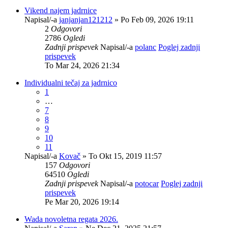
Vikend najem jadrnice
Napisal/-a
janjanjan121212
» Po Feb 09, 2026 19:11
2
Odgovori
2786
Ogledi
Zadnji prispevek
Napisal/-a
polanc
Poglej zadnji
prispevek
To Mar 24, 2026 21:34
Individualni tečaj za jadrnico
1
…
7
8
9
10
11
Napisal/-a
Kovač
» To Okt 15, 2019 11:57
157
Odgovori
64510
Ogledi
Zadnji prispevek
Napisal/-a
potocar
Poglej zadnji
prispevek
Pe Mar 20, 2026 19:14
Wada novoletna regata 2026.