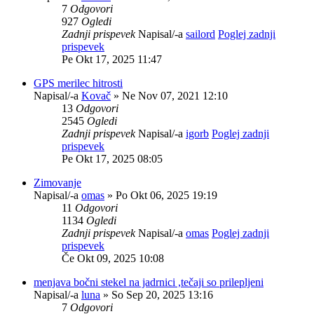
7
Odgovori
927
Ogledi
Zadnji prispevek
Napisal/-a
sailord
Poglej zadnji
prispevek
Pe Okt 17, 2025 11:47
GPS merilec hitrosti
Napisal/-a
Kovač
» Ne Nov 07, 2021 12:10
13
Odgovori
2545
Ogledi
Zadnji prispevek
Napisal/-a
igorb
Poglej zadnji
prispevek
Pe Okt 17, 2025 08:05
Zimovanje
Napisal/-a
omas
» Po Okt 06, 2025 19:19
11
Odgovori
1134
Ogledi
Zadnji prispevek
Napisal/-a
omas
Poglej zadnji
prispevek
Če Okt 09, 2025 10:08
menjava bočni stekel na jadrnici ,tečaji so prilepljeni
Napisal/-a
luna
» So Sep 20, 2025 13:16
7
Odgovori