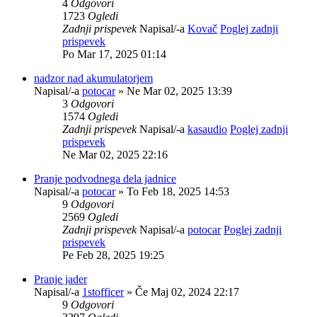
4
Odgovori
1723
Ogledi
Zadnji prispevek
Napisal/-a
Kovač
Poglej zadnji
prispevek
Po Mar 17, 2025 01:14
nadzor nad akumulatorjem
Napisal/-a
potocar
» Ne Mar 02, 2025 13:39
3
Odgovori
1574
Ogledi
Zadnji prispevek
Napisal/-a
kasaudio
Poglej zadnji
prispevek
Ne Mar 02, 2025 22:16
Pranje podvodnega dela jadnice
Napisal/-a
potocar
» To Feb 18, 2025 14:53
9
Odgovori
2569
Ogledi
Zadnji prispevek
Napisal/-a
potocar
Poglej zadnji
prispevek
Pe Feb 28, 2025 19:25
Pranje jader
Napisal/-a
1stofficer
» Če Maj 02, 2024 22:17
9
Odgovori