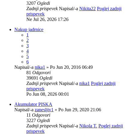
3207
Ogledi
Zadnji prispevek
Napisal/-a
Nikita22
Poglej zadnji
prispevek
Ne Jul 26, 2026 17:26
Nakup jadrnice
1
2
3
4
5
6
Napisal/-a
nika1
» Po Jun 20, 2016 06:49
81
Odgovori
39691
Ogledi
Zadnji prispevek
Napisal/-a
nika1
Poglej zadnji
prispevek
Po Jun 08, 2026 00:01
Akumulator PISKA
Napisal/-a
zanesljiv1
» Po Jun 29, 2020 21:06
11
Odgovori
3227
Ogledi
Zadnji prispevek
Napisal/-a
Nikola T.
Poglej zadnji
prispevek