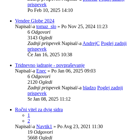
prispevek
Po Feb 10, 2025 14:10
Vendee Globe 2024
Napisal/-a
tomaz_slo
» Po Nov 25, 2024 11:23
6
Odgovori
3143
Ogledi
Zadnji prispevek
Napisal/-a
AndrejC
Poglej zadnji
prispevek
Če Jan 16, 2025 10:38
Tridnevno jadranje - povpraševanje
Napisal/-a
Enec
» Po Jan 06, 2025 09:03
6
Odgovori
2120
Ogledi
Zadnji prispevek
Napisal/-a
bladzo
Poglej zadnji
prispevek
Sr Jan 08, 2025 11:12
Ročni vitel za dvig sidra
1
2
Napisal/-a
Navtik1
» Po Avg 23, 2021 11:30
19
Odgovori
5668
Ogledi