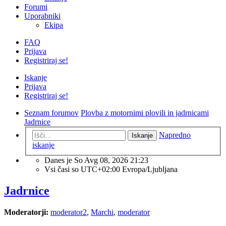
Forumi
Uporabniki
Ekipa
FAQ
Prijava
Registriraj se!
Iskanje
Prijava
Registriraj se!
Seznam forumov
Plovba z motornimi plovili in jadrnicami
Jadrnice
Napredno
Iskanje
iskanje
Danes je So Avg 08, 2026 21:23
Vsi časi so UTC+02:00 Evropa/Ljubljana
Jadrnice
Moderatorji:
moderator2
,
Marchi
,
moderator