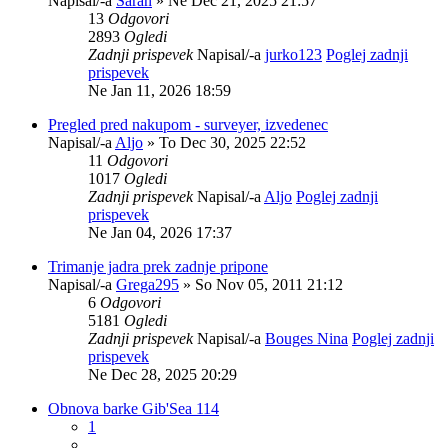
Napisal/-a
Saran
» Ne Dec 21, 2025 21:57
13
Odgovori
2893
Ogledi
Zadnji prispevek
Napisal/-a
jurko123
Poglej zadnji
prispevek
Ne Jan 11, 2026 18:59
Pregled pred nakupom - surveyer, izvedenec
Napisal/-a
Aljo
» To Dec 30, 2025 22:52
11
Odgovori
1017
Ogledi
Zadnji prispevek
Napisal/-a
Aljo
Poglej zadnji
prispevek
Ne Jan 04, 2026 17:37
Trimanje jadra prek zadnje pripone
Napisal/-a
Grega295
» So Nov 05, 2011 21:12
6
Odgovori
5181
Ogledi
Zadnji prispevek
Napisal/-a
Bouges Nina
Poglej zadnji
prispevek
Ne Dec 28, 2025 20:29
Obnova barke Gib'Sea 114
1
…