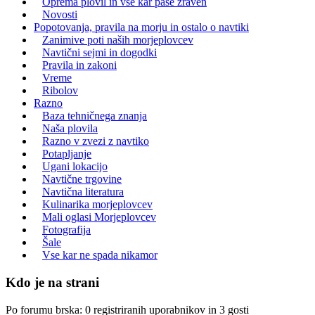
Oprema plovil in vse kar paše zraven
Novosti
Popotovanja, pravila na morju in ostalo o navtiki
Zanimive poti naših morjeplovcev
Navtični sejmi in dogodki
Pravila in zakoni
Vreme
Ribolov
Razno
Baza tehničnega znanja
Naša plovila
Razno v zvezi z navtiko
Potapljanje
Ugani lokacijo
Navtične trgovine
Navtična literatura
Kulinarika morjeplovcev
Mali oglasi Morjeplovcev
Fotografija
Šale
Vse kar ne spada nikamor
Kdo je na strani
Po forumu brska: 0 registriranih uporabnikov in 3 gosti