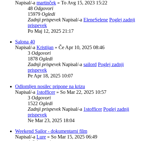
Napisal/-a
martinček
» To Avg 15, 2023 15:22
48
Odgovori
15979
Ogledi
Zadnji prispevek
Napisal/-a
EleneSelene
Poglej zadnji
prispevek
Po Maj 12, 2025 21:17
Salona 40
Napisal/-a
Kristijan
» Če Apr 10, 2025 08:46
3
Odgovori
1878
Ogledi
Zadnji prispevek
Napisal/-a
sailord
Poglej zadnji
prispevek
Pe Apr 18, 2025 10:07
Odlomljen nosilec pripone na krizu
Napisal/-a
1stofficer
» So Mar 22, 2025 10:57
3
Odgovori
1522
Ogledi
Zadnji prispevek
Napisal/-a
1stofficer
Poglej zadnji
prispevek
Ne Mar 23, 2025 18:04
Weekend Sailor - dokumentarni film
Napisal/-a
Lure
» So Mar 15, 2025 06:49