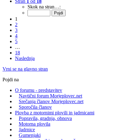
Stran
1
od
18
Skok na stran…:
1
2
3
4
5
…
18
Naslednja
Vrni se na glavno stran
Pojdi na
O forumu - predstavitev
Navtični forum Morjeplovec.net
Srečanja članov Morjeplovec.net
Sporočila članov
Plovba z motornimi plovili in jadrnicami
Popravila, gradnja, obnova
Motorna plovila
Jadrnice
Gumenjaki