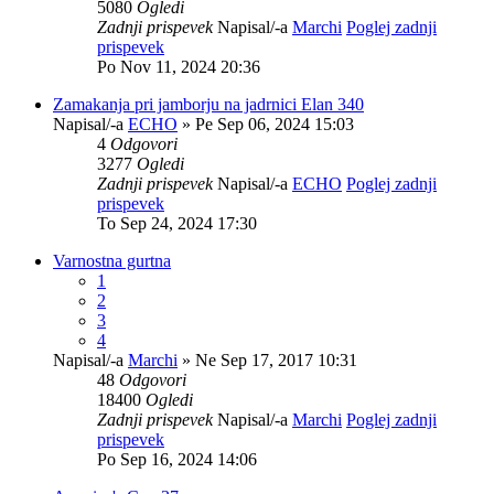
5080
Ogledi
Zadnji prispevek
Napisal/-a
Marchi
Poglej zadnji
prispevek
Po Nov 11, 2024 20:36
Zamakanja pri jamborju na jadrnici Elan 340
Napisal/-a
ECHO
» Pe Sep 06, 2024 15:03
4
Odgovori
3277
Ogledi
Zadnji prispevek
Napisal/-a
ECHO
Poglej zadnji
prispevek
To Sep 24, 2024 17:30
Varnostna gurtna
1
2
3
4
Napisal/-a
Marchi
» Ne Sep 17, 2017 10:31
48
Odgovori
18400
Ogledi
Zadnji prispevek
Napisal/-a
Marchi
Poglej zadnji
prispevek
Po Sep 16, 2024 14:06