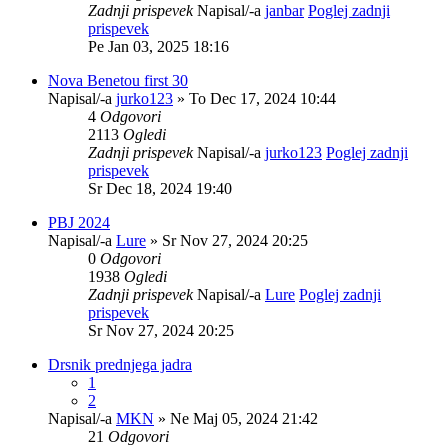
Zadnji prispevek
Napisal/-a
janbar
Poglej zadnji
prispevek
Pe Jan 03, 2025 18:16
Nova Benetou first 30
Napisal/-a
jurko123
» To Dec 17, 2024 10:44
4
Odgovori
2113
Ogledi
Zadnji prispevek
Napisal/-a
jurko123
Poglej zadnji
prispevek
Sr Dec 18, 2024 19:40
PBJ 2024
Napisal/-a
Lure
» Sr Nov 27, 2024 20:25
0
Odgovori
1938
Ogledi
Zadnji prispevek
Napisal/-a
Lure
Poglej zadnji
prispevek
Sr Nov 27, 2024 20:25
Drsnik prednjega jadra
1
2
Napisal/-a
MKN
» Ne Maj 05, 2024 21:42
21
Odgovori