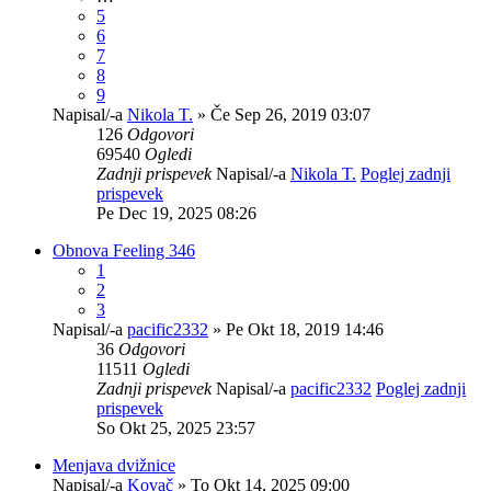
5
6
7
8
9
Napisal/-a
Nikola T.
» Če Sep 26, 2019 03:07
126
Odgovori
69540
Ogledi
Zadnji prispevek
Napisal/-a
Nikola T.
Poglej zadnji
prispevek
Pe Dec 19, 2025 08:26
Obnova Feeling 346
1
2
3
Napisal/-a
pacific2332
» Pe Okt 18, 2019 14:46
36
Odgovori
11511
Ogledi
Zadnji prispevek
Napisal/-a
pacific2332
Poglej zadnji
prispevek
So Okt 25, 2025 23:57
Menjava dvižnice
Napisal/-a
Kovač
» To Okt 14, 2025 09:00