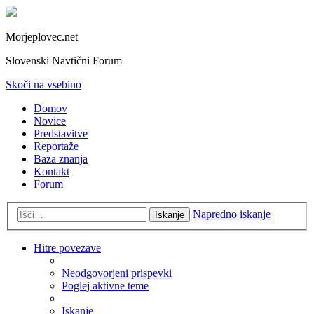
Morjeplovec.net
Slovenski Navtični Forum
Skoči na vsebino
Domov
Novice
Predstavitve
Reportaže
Baza znanja
Kontakt
Forum
Napredno iskanje
Iskanje
Hitre povezave
Neodgovorjeni prispevki
Poglej aktivne teme
Iskanje