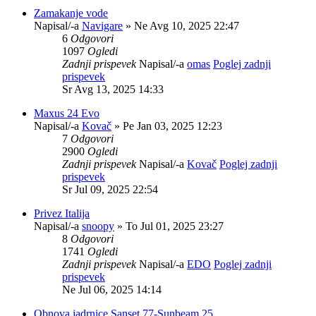
Zamakanje vode
Napisal/-a
Navigare
» Ne Avg 10, 2025 22:47
6
Odgovori
1097
Ogledi
Zadnji prispevek
Napisal/-a
omas
Poglej zadnji
prispevek
Sr Avg 13, 2025 14:33
Maxus 24 Evo
Napisal/-a
Kovač
» Pe Jan 03, 2025 12:23
7
Odgovori
2900
Ogledi
Zadnji prispevek
Napisal/-a
Kovač
Poglej zadnji
prispevek
Sr Jul 09, 2025 22:54
Privez Italija
Napisal/-a
snoopy
» To Jul 01, 2025 23:27
8
Odgovori
1741
Ogledi
Zadnji prispevek
Napisal/-a
EDO
Poglej zadnji
prispevek
Ne Jul 06, 2025 14:14
Obnova jadrnice Sanset 77-Sunbeam 25