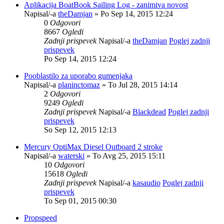
Aplikacija BoatBook Sailing Log - zanimiva novost
Napisal/-a
theDamjan
» Po Sep 14, 2015 12:24
0
Odgovori
8667
Ogledi
Zadnji prispevek
Napisal/-a
theDamjan
Poglej zadnji
prispevek
Po Sep 14, 2015 12:24
Pooblastilo za uporabo gumenjaka
Napisal/-a
planinctomaz
» To Jul 28, 2015 14:14
2
Odgovori
9249
Ogledi
Zadnji prispevek
Napisal/-a
Blackdead
Poglej zadnji
prispevek
So Sep 12, 2015 12:13
Mercury OptiMax Diesel Outboard 2 stroke
Napisal/-a
waterski
» To Avg 25, 2015 15:11
10
Odgovori
15618
Ogledi
Zadnji prispevek
Napisal/-a
kasaudio
Poglej zadnji
prispevek
To Sep 01, 2015 00:30
Propspeed