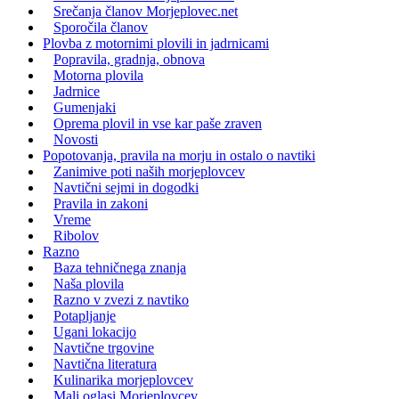
Srečanja članov Morjeplovec.net
Sporočila članov
Plovba z motornimi plovili in jadrnicami
Popravila, gradnja, obnova
Motorna plovila
Jadrnice
Gumenjaki
Oprema plovil in vse kar paše zraven
Novosti
Popotovanja, pravila na morju in ostalo o navtiki
Zanimive poti naših morjeplovcev
Navtični sejmi in dogodki
Pravila in zakoni
Vreme
Ribolov
Razno
Baza tehničnega znanja
Naša plovila
Razno v zvezi z navtiko
Potapljanje
Ugani lokacijo
Navtične trgovine
Navtična literatura
Kulinarika morjeplovcev
Mali oglasi Morjeplovcev