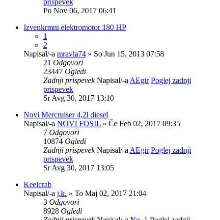
prispevek
Po Nov 06, 2017 06:41
Izvenkrmni elektromotor 180 HP
1
2
Napisal/-a
mravla74
» So Jun 15, 2013 07:58
21
Odgovori
23447
Ogledi
Zadnji prispevek
Napisal/-a
AEgir
Poglej zadnji
prispevek
Sr Avg 30, 2017 13:10
Novi Mercruiser 4,2l diesel
Napisal/-a
NOVI FOSIL
» Če Feb 02, 2017 09:35
7
Odgovori
10874
Ogledi
Zadnji prispevek
Napisal/-a
AEgir
Poglej zadnji
prispevek
Sr Avg 30, 2017 13:05
Keelcrab
Napisal/-a
j.k.
» To Maj 02, 2017 21:04
3
Odgovori
8928
Ogledi
Zadnji prispevek
Napisal/-a
No. 1
Poglej zadnji