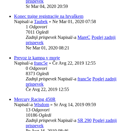
prispevek
Sr Mar 04, 2020 20:59
Konec trajne registracije na hrvaškem
Napisal/-a
Taubek
» Ne Mar 01, 2020 07:58
1
Odgovori
7011
Ogledi
Zadnji prispevek
Napisal/-a
MareC
Poglej zadnji
prispevek
Ne Mar 01, 2020 08:21
Prevoz iz kampa v morje
Napisal/-a
franc5e
» Če Avg 22, 2019 12:55
0
Odgovori
8373
Ogledi
Zadnji prispevek
Napisal/-a
franc5e
Poglej zadnji
prispevek
Če Avg 22, 2019 12:55
Mercury Racing 450R
Napisal/-a
Wisdom
» Sr Avg 14, 2019 09:59
13
Odgovori
10186
Ogledi
Zadnji prispevek
Napisal/-a
SR 290
Poglej zadnji
prispevek
Pe Avg 16, 2019 08:46