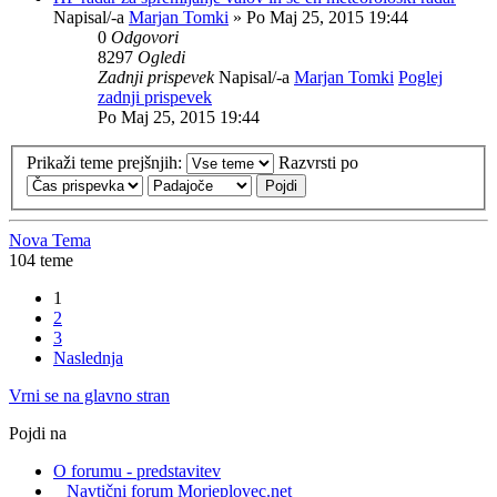
Napisal/-a
Marjan Tomki
» Po Maj 25, 2015 19:44
0
Odgovori
8297
Ogledi
Zadnji prispevek
Napisal/-a
Marjan Tomki
Poglej
zadnji prispevek
Po Maj 25, 2015 19:44
Prikaži teme prejšnjih:
Razvrsti po
Nova Tema
104 teme
1
2
3
Naslednja
Vrni se na glavno stran
Pojdi na
O forumu - predstavitev
Navtični forum Morjeplovec.net