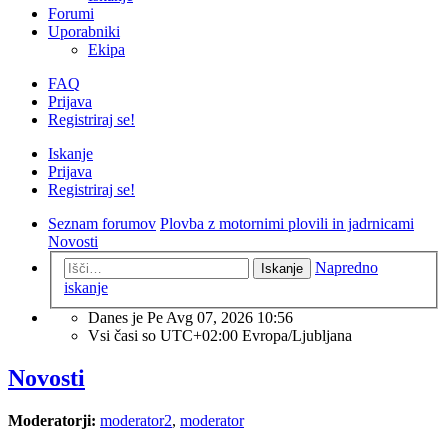
Forumi
Uporabniki
Ekipa
FAQ
Prijava
Registriraj se!
Iskanje
Prijava
Registriraj se!
Seznam forumov
Plovba z motornimi plovili in jadrnicami
Novosti
Napredno
Iskanje
iskanje
Danes je Pe Avg 07, 2026 10:56
Vsi časi so UTC+02:00 Evropa/Ljubljana
Novosti
Moderatorji:
moderator2
,
moderator