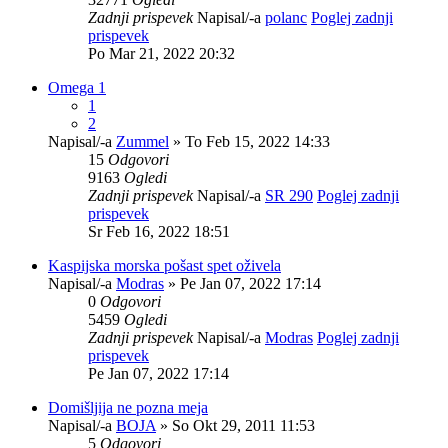
Zadnji prispevek
Napisal/-a
polanc
Poglej zadnji
prispevek
Po Mar 21, 2022 20:32
Omega 1
1
2
Napisal/-a
Zummel
» To Feb 15, 2022 14:33
15
Odgovori
9163
Ogledi
Zadnji prispevek
Napisal/-a
SR 290
Poglej zadnji
prispevek
Sr Feb 16, 2022 18:51
Kaspijska morska pošast spet oživela
Napisal/-a
Modras
» Pe Jan 07, 2022 17:14
0
Odgovori
5459
Ogledi
Zadnji prispevek
Napisal/-a
Modras
Poglej zadnji
prispevek
Pe Jan 07, 2022 17:14
Domišljija ne pozna meja
Napisal/-a
BOJA
» So Okt 29, 2011 11:53
5
Odgovori