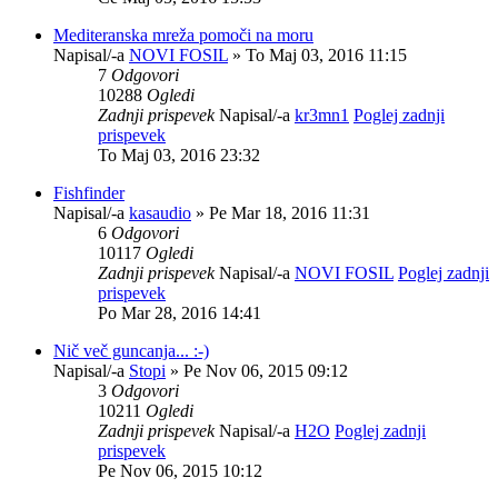
Mediteranska mreža pomoči na moru
Napisal/-a
NOVI FOSIL
» To Maj 03, 2016 11:15
7
Odgovori
10288
Ogledi
Zadnji prispevek
Napisal/-a
kr3mn1
Poglej zadnji
prispevek
To Maj 03, 2016 23:32
Fishfinder
Napisal/-a
kasaudio
» Pe Mar 18, 2016 11:31
6
Odgovori
10117
Ogledi
Zadnji prispevek
Napisal/-a
NOVI FOSIL
Poglej zadnji
prispevek
Po Mar 28, 2016 14:41
Nič več guncanja... :-)
Napisal/-a
Stopi
» Pe Nov 06, 2015 09:12
3
Odgovori
10211
Ogledi
Zadnji prispevek
Napisal/-a
H2O
Poglej zadnji
prispevek
Pe Nov 06, 2015 10:12