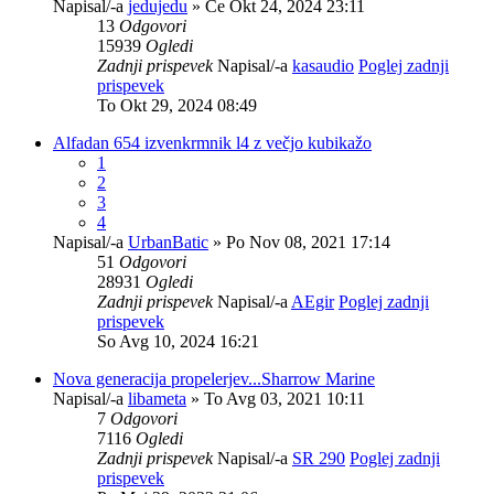
Napisal/-a
jedujedu
» Če Okt 24, 2024 23:11
13
Odgovori
15939
Ogledi
Zadnji prispevek
Napisal/-a
kasaudio
Poglej zadnji
prispevek
To Okt 29, 2024 08:49
Alfadan 654 izvenkrmnik l4 z večjo kubikažo
1
2
3
4
Napisal/-a
UrbanBatic
» Po Nov 08, 2021 17:14
51
Odgovori
28931
Ogledi
Zadnji prispevek
Napisal/-a
AEgir
Poglej zadnji
prispevek
So Avg 10, 2024 16:21
Nova generacija propelerjev...Sharrow Marine
Napisal/-a
libameta
» To Avg 03, 2021 10:11
7
Odgovori
7116
Ogledi
Zadnji prispevek
Napisal/-a
SR 290
Poglej zadnji
prispevek