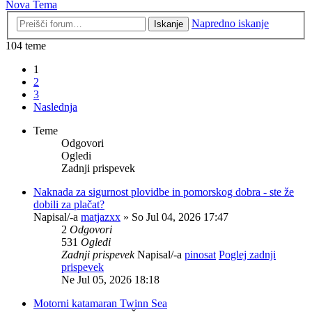
Nova Tema
Napredno iskanje
Iskanje
104 teme
1
2
3
Naslednja
Teme
Odgovori
Ogledi
Zadnji prispevek
Naknada za sigurnost plovidbe in pomorskog dobra - ste že
dobili za plačat?
Napisal/-a
matjazxx
» So Jul 04, 2026 17:47
2
Odgovori
531
Ogledi
Zadnji prispevek
Napisal/-a
pinosat
Poglej zadnji
prispevek
Ne Jul 05, 2026 18:18
Motorni katamaran Twinn Sea