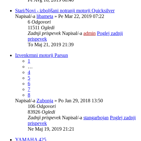
Stari/Novi - izboljšani notranji motorji Quicksilver
Napisal/-a
libameta
» Pe Mar 22, 2019 07:22
6
Odgovori
11511
Ogledi
Zadnji prispevek
Napisal/-a
admin
Poglej zadnji
prispevek
To Maj 21, 2019 21:39
Izvenkrmni motorji Parsun
1
…
4
5
6
7
8
Napisal/-a
Zubonja
» Po Jan 29, 2018 13:50
106
Odgovori
83926
Ogledi
Zadnji prispevek
Napisal/-a
stangarbojan
Poglej zadnji
prispevek
Ne Maj 19, 2019 21:21
YAMAHA 425