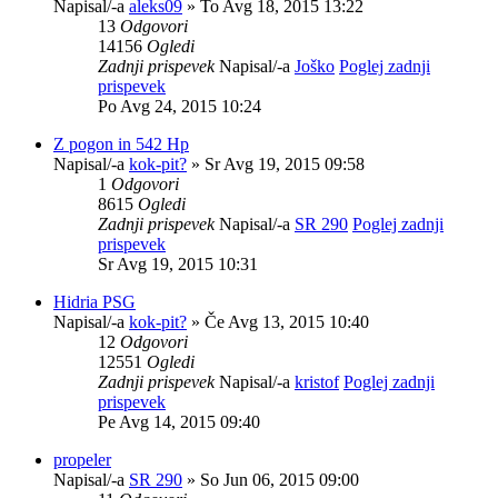
Napisal/-a
aleks09
» To Avg 18, 2015 13:22
13
Odgovori
14156
Ogledi
Zadnji prispevek
Napisal/-a
Joško
Poglej zadnji
prispevek
Po Avg 24, 2015 10:24
Z pogon in 542 Hp
Napisal/-a
kok-pit?
» Sr Avg 19, 2015 09:58
1
Odgovori
8615
Ogledi
Zadnji prispevek
Napisal/-a
SR 290
Poglej zadnji
prispevek
Sr Avg 19, 2015 10:31
Hidria PSG
Napisal/-a
kok-pit?
» Če Avg 13, 2015 10:40
12
Odgovori
12551
Ogledi
Zadnji prispevek
Napisal/-a
kristof
Poglej zadnji
prispevek
Pe Avg 14, 2015 09:40
propeler
Napisal/-a
SR 290
» So Jun 06, 2015 09:00