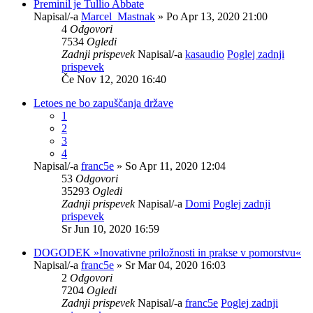
Preminil je Tullio Abbate
Napisal/-a
Marcel_Mastnak
» Po Apr 13, 2020 21:00
4
Odgovori
7534
Ogledi
Zadnji prispevek
Napisal/-a
kasaudio
Poglej zadnji
prispevek
Če Nov 12, 2020 16:40
Letoes ne bo zapuščanja države
1
2
3
4
Napisal/-a
franc5e
» So Apr 11, 2020 12:04
53
Odgovori
35293
Ogledi
Zadnji prispevek
Napisal/-a
Domi
Poglej zadnji
prispevek
Sr Jun 10, 2020 16:59
DOGODEK »Inovativne priložnosti in prakse v pomorstvu«
Napisal/-a
franc5e
» Sr Mar 04, 2020 16:03
2
Odgovori
7204
Ogledi
Zadnji prispevek
Napisal/-a
franc5e
Poglej zadnji