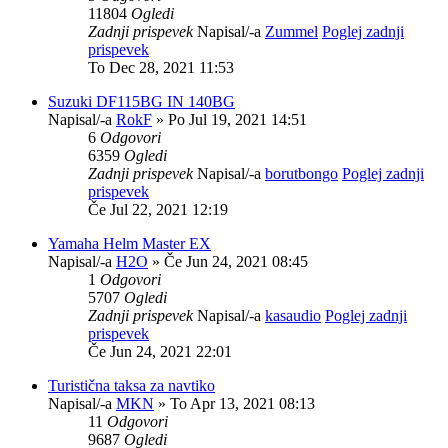
11804
Ogledi
Zadnji prispevek
Napisal/-a
Zummel
Poglej zadnji
prispevek
To Dec 28, 2021 11:53
Suzuki DF115BG IN 140BG
Napisal/-a
RokF
» Po Jul 19, 2021 14:51
6
Odgovori
6359
Ogledi
Zadnji prispevek
Napisal/-a
borutbongo
Poglej zadnji
prispevek
Če Jul 22, 2021 12:19
Yamaha Helm Master EX
Napisal/-a
H2O
» Če Jun 24, 2021 08:45
1
Odgovori
5707
Ogledi
Zadnji prispevek
Napisal/-a
kasaudio
Poglej zadnji
prispevek
Če Jun 24, 2021 22:01
Turistična taksa za navtiko
Napisal/-a
MKN
» To Apr 13, 2021 08:13
11
Odgovori
9687
Ogledi