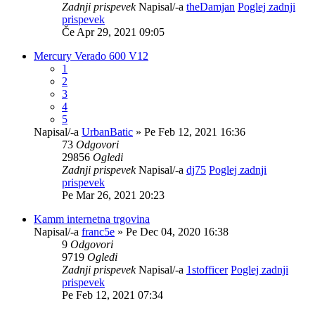
Zadnji prispevek
Napisal/-a
theDamjan
Poglej zadnji
prispevek
Če Apr 29, 2021 09:05
Mercury Verado 600 V12
1
2
3
4
5
Napisal/-a
UrbanBatic
» Pe Feb 12, 2021 16:36
73
Odgovori
29856
Ogledi
Zadnji prispevek
Napisal/-a
dj75
Poglej zadnji
prispevek
Pe Mar 26, 2021 20:23
Kamm internetna trgovina
Napisal/-a
franc5e
» Pe Dec 04, 2020 16:38
9
Odgovori
9719
Ogledi
Zadnji prispevek
Napisal/-a
1stofficer
Poglej zadnji
prispevek
Pe Feb 12, 2021 07:34