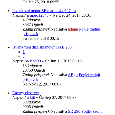
Če Jan 25, 2018 09:59
Izvenkrvni motor ZF marine 4x 627km
Napisal/-a
moro12345
» Ne Dec 24, 2017 23:01
4
Odgovori
8637
Ogledi
Zadnji prispevek
Napisal/-a
admin
Poglej zadnji
prispevek
To Jan 09, 2018 00:15
Izvenkrmni dizelski motor OXE 200
1
2
Napisal/-a
leon90
» Če Jun 11, 2015 08:10
18
Odgovori
20750
Ogledi
Zadnji prispevek
Napisal/-a
AEgir
Poglej zadnji
prispevek
Ne Nov 12, 2017 00:07
Energy observer
Napisal/-a
ktjt
» Če Sep 07, 2017 09:33
3
Odgovori
9005
Ogledi
Zadnji prispevek
Napisal/-a
SR 290
Poglej zadnji