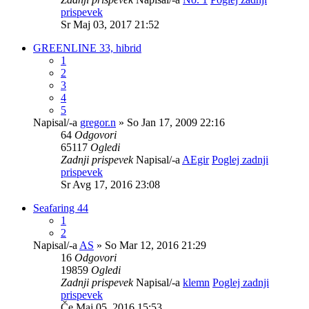
prispevek
Sr Maj 03, 2017 21:52
GREENLINE 33, hibrid
1
2
3
4
5
Napisal/-a
gregor.n
» So Jan 17, 2009 22:16
64
Odgovori
65117
Ogledi
Zadnji prispevek
Napisal/-a
AEgir
Poglej zadnji
prispevek
Sr Avg 17, 2016 23:08
Seafaring 44
1
2
Napisal/-a
AS
» So Mar 12, 2016 21:29
16
Odgovori
19859
Ogledi
Zadnji prispevek
Napisal/-a
klemn
Poglej zadnji
prispevek
Če Maj 05, 2016 15:53