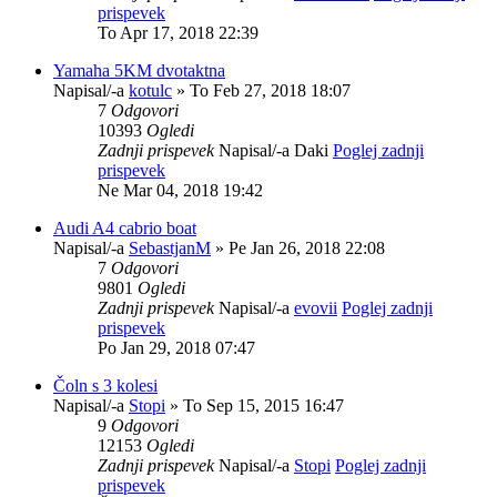
prispevek
To Apr 17, 2018 22:39
Yamaha 5KM dvotaktna
Napisal/-a
kotulc
» To Feb 27, 2018 18:07
7
Odgovori
10393
Ogledi
Zadnji prispevek
Napisal/-a
Daki
Poglej zadnji
prispevek
Ne Mar 04, 2018 19:42
Audi A4 cabrio boat
Napisal/-a
SebastjanM
» Pe Jan 26, 2018 22:08
7
Odgovori
9801
Ogledi
Zadnji prispevek
Napisal/-a
evovii
Poglej zadnji
prispevek
Po Jan 29, 2018 07:47
Čoln s 3 kolesi
Napisal/-a
Stopi
» To Sep 15, 2015 16:47
9
Odgovori
12153
Ogledi
Zadnji prispevek
Napisal/-a
Stopi
Poglej zadnji
prispevek