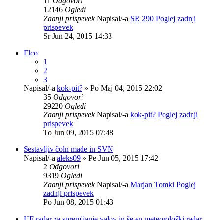
11
Odgovori
12146
Ogledi
Zadnji prispevek
Napisal/-a
SR 290
Poglej zadnji
prispevek
Sr Jun 24, 2015 14:33
Elco
1
2
3
Napisal/-a
kok-pit?
» Po Maj 04, 2015 22:02
35
Odgovori
29220
Ogledi
Zadnji prispevek
Napisal/-a
kok-pit?
Poglej zadnji
prispevek
To Jun 09, 2015 07:48
Sestavljiv čoln made in SVN
Napisal/-a
aleks09
» Pe Jun 05, 2015 17:42
2
Odgovori
9319
Ogledi
Zadnji prispevek
Napisal/-a
Marjan Tomki
Poglej
zadnji prispevek
Po Jun 08, 2015 01:43
HF radar za spremljanje valov in še en meteorološki radar