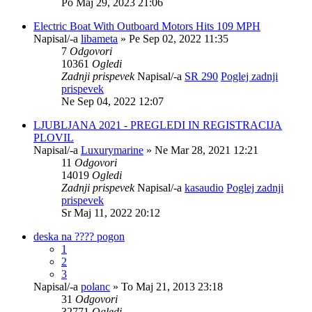
Po Maj 29, 2023 21:06
Electric Boat With Outboard Motors Hits 109 MPH
Napisal/-a
libameta
» Pe Sep 02, 2022 11:35
7
Odgovori
10361
Ogledi
Zadnji prispevek
Napisal/-a
SR 290
Poglej zadnji
prispevek
Ne Sep 04, 2022 12:07
LJUBLJANA 2021 - PREGLEDI IN REGISTRACIJA
PLOVIL
Napisal/-a
Luxurymarine
» Ne Mar 28, 2021 12:21
11
Odgovori
14019
Ogledi
Zadnji prispevek
Napisal/-a
kasaudio
Poglej zadnji
prispevek
Sr Maj 11, 2022 20:12
deska na ???? pogon
1
2
3
Napisal/-a
polanc
» To Maj 21, 2013 23:18
31
Odgovori
32771
Ogledi