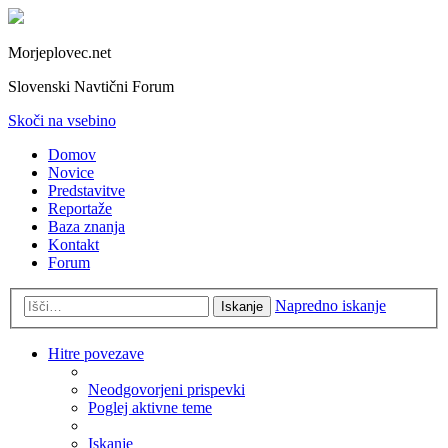
Morjeplovec.net
Slovenski Navtični Forum
Skoči na vsebino
Domov
Novice
Predstavitve
Reportaže
Baza znanja
Kontakt
Forum
Napredno iskanje
Iskanje
Hitre povezave
Neodgovorjeni prispevki
Poglej aktivne teme
Iskanje