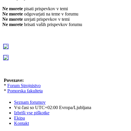
Ne morete
pisati prispevkov v temi
Ne morete
odgovarjati na teme v forumu
Ne morete
urejati prispevkov v temi
Ne morete
brisati vaših prispevkov forumu
Povezave:
*
Forum Strojnistvo
*
Pomorska fakulteta
Seznam forumov
Vsi časi so UTC+02:00 Evropa/Ljubljana
Izbriši vse piškotke
Ekipa
Kontakt