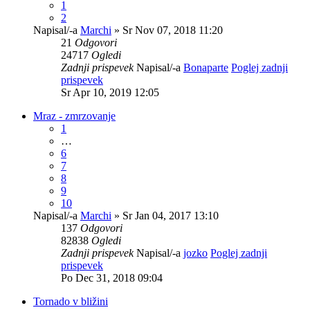
1
2
Napisal/-a
Marchi
» Sr Nov 07, 2018 11:20
21
Odgovori
24717
Ogledi
Zadnji prispevek
Napisal/-a
Bonaparte
Poglej zadnji
prispevek
Sr Apr 10, 2019 12:05
Mraz - zmrzovanje
1
…
6
7
8
9
10
Napisal/-a
Marchi
» Sr Jan 04, 2017 13:10
137
Odgovori
82838
Ogledi
Zadnji prispevek
Napisal/-a
jozko
Poglej zadnji
prispevek
Po Dec 31, 2018 09:04
Tornado v bližini