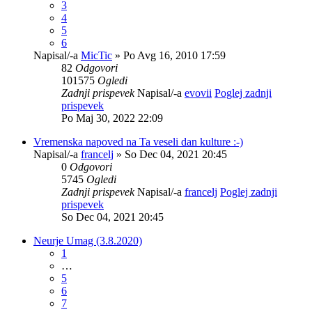
3
4
5
6
Napisal/-a
MicTic
» Po Avg 16, 2010 17:59
82
Odgovori
101575
Ogledi
Zadnji prispevek
Napisal/-a
evovii
Poglej zadnji
prispevek
Po Maj 30, 2022 22:09
Vremenska napoved na Ta veseli dan kulture :-)
Napisal/-a
francelj
» So Dec 04, 2021 20:45
0
Odgovori
5745
Ogledi
Zadnji prispevek
Napisal/-a
francelj
Poglej zadnji
prispevek
So Dec 04, 2021 20:45
Neurje Umag (3.8.2020)
1
…
5
6
7