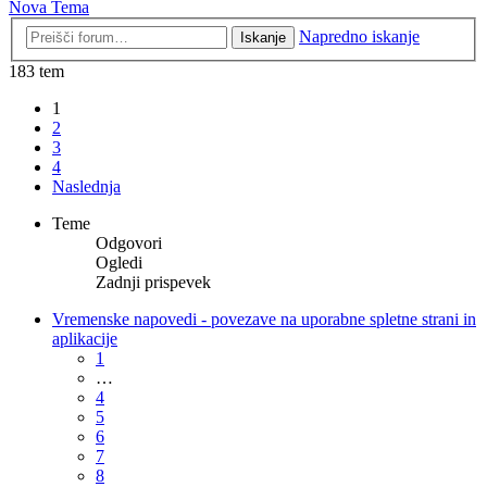
Nova Tema
Napredno iskanje
Iskanje
183 tem
1
2
3
4
Naslednja
Teme
Odgovori
Ogledi
Zadnji prispevek
Vremenske napovedi - povezave na uporabne spletne strani in
aplikacije
1
…
4
5
6
7
8