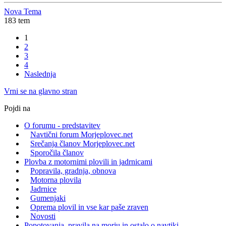
Nova Tema
183 tem
1
2
3
4
Naslednja
Vrni se na glavno stran
Pojdi na
O forumu - predstavitev
Navtični forum Morjeplovec.net
Srečanja članov Morjeplovec.net
Sporočila članov
Plovba z motornimi plovili in jadrnicami
Popravila, gradnja, obnova
Motorna plovila
Jadrnice
Gumenjaki
Oprema plovil in vse kar paše zraven
Novosti
Popotovanja, pravila na morju in ostalo o navtiki