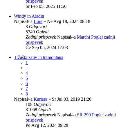
prispevek
Sr Feb 05, 2025 11:56
Windy in Aladin
Napisal/-a
Lure
» Ne Avg 18, 2024 08:18
8
Odgovori
5749
Ogledi
Zadnji prispevek
Napisal/-a
Marchi
Poglej zadnji
prispevek
Če Sep 05, 2024 17:03
Tržaški zaliv in tramontana
1
…
4
5
6
7
8
Napisal/-a
Kariera
» Sr Jul 03, 2019 21:20
108
Odgovori
81068
Ogledi
Zadnji prispevek
Napisal/-a
SR 290
Poglej zadnji
prispevek
Po Avg 12, 2024 09:28