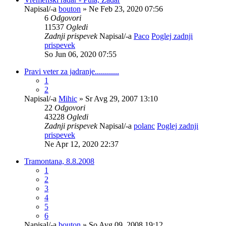
Napisal/-a
bouton
» Ne Feb 23, 2020 07:56
6
Odgovori
11537
Ogledi
Zadnji prispevek
Napisal/-a
Paco
Poglej zadnji
prispevek
So Jun 06, 2020 07:55
Pravi veter za jadranje............
1
2
Napisal/-a
Mihic
» Sr Avg 29, 2007 13:10
22
Odgovori
43228
Ogledi
Zadnji prispevek
Napisal/-a
polanc
Poglej zadnji
prispevek
Ne Apr 12, 2020 22:37
Tramontana, 8.8.2008
1
2
3
4
5
6
Napisal/-a
bouton
» So Avg 09, 2008 19:12