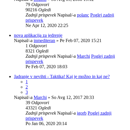
79
Odgovori
90216
Ogledi
Zadnji prispevek
Napisal/-a
polanc
Poglej zadnji
prispevek
Ne Apr 12, 2020 22:25
nova aplikacija za jedrenje
Napisal/-a
inmediteran
» Pe Feb 07, 2020 15:21
1
Odgovori
8321
Ogledi
Zadnji prispevek
Napisal/-a
Marchi
Poglej zadnji
prispevek
Pe Feb 07, 2020 18:03
Jadranje v nevihti - Taktika! Kaj je možno in kaj ne?
1
2
3
Napisal/-a
Marchi
» So Avg 12, 2017 20:33
39
Odgovori
43321
Ogledi
Zadnji prispevek
Napisal/-a
igorb
Poglej zadnji
prispevek
Po Jan 06, 2020 20:14