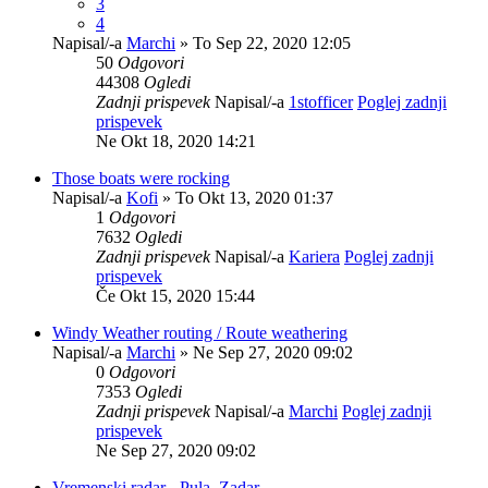
3
4
Napisal/-a
Marchi
» To Sep 22, 2020 12:05
50
Odgovori
44308
Ogledi
Zadnji prispevek
Napisal/-a
1stofficer
Poglej zadnji
prispevek
Ne Okt 18, 2020 14:21
Those boats were rocking
Napisal/-a
Kofi
» To Okt 13, 2020 01:37
1
Odgovori
7632
Ogledi
Zadnji prispevek
Napisal/-a
Kariera
Poglej zadnji
prispevek
Če Okt 15, 2020 15:44
Windy Weather routing / Route weathering
Napisal/-a
Marchi
» Ne Sep 27, 2020 09:02
0
Odgovori
7353
Ogledi
Zadnji prispevek
Napisal/-a
Marchi
Poglej zadnji
prispevek
Ne Sep 27, 2020 09:02
Vremenski radar - Pula, Zadar