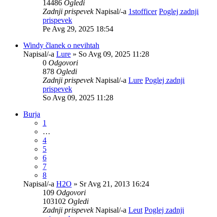
14486
Ogledi
Zadnji prispevek
Napisal/-a
1stofficer
Poglej zadnji
prispevek
Pe Avg 29, 2025 18:54
Windy članek o nevihtah
Napisal/-a
Lure
» So Avg 09, 2025 11:28
0
Odgovori
878
Ogledi
Zadnji prispevek
Napisal/-a
Lure
Poglej zadnji
prispevek
So Avg 09, 2025 11:28
Burja
1
…
4
5
6
7
8
Napisal/-a
H2O
» Sr Avg 21, 2013 16:24
109
Odgovori
103102
Ogledi
Zadnji prispevek
Napisal/-a
Leut
Poglej zadnji