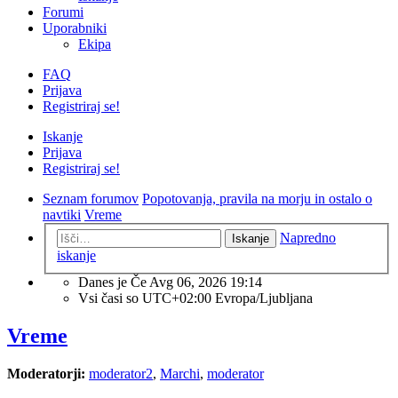
Forumi
Uporabniki
Ekipa
FAQ
Prijava
Registriraj se!
Iskanje
Prijava
Registriraj se!
Seznam forumov
Popotovanja, pravila na morju in ostalo o
navtiki
Vreme
Napredno
Iskanje
iskanje
Danes je Če Avg 06, 2026 19:14
Vsi časi so UTC+02:00 Evropa/Ljubljana
Vreme
Moderatorji:
moderator2
,
Marchi
,
moderator