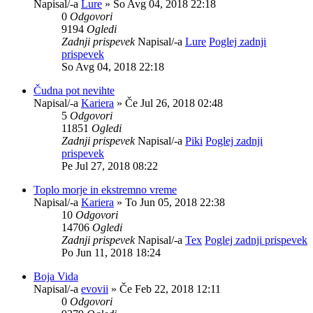
Napisal/-a
Lure
» So Avg 04, 2018 22:18
0
Odgovori
9194
Ogledi
Zadnji prispevek
Napisal/-a
Lure
Poglej zadnji
prispevek
So Avg 04, 2018 22:18
Čudna pot nevihte
Napisal/-a
Kariera
» Če Jul 26, 2018 02:48
5
Odgovori
11851
Ogledi
Zadnji prispevek
Napisal/-a
Piki
Poglej zadnji
prispevek
Pe Jul 27, 2018 08:22
Toplo morje in ekstremno vreme
Napisal/-a
Kariera
» To Jun 05, 2018 22:38
10
Odgovori
14706
Ogledi
Zadnji prispevek
Napisal/-a
Tex
Poglej zadnji prispevek
Po Jun 11, 2018 18:24
Boja Vida
Napisal/-a
evovii
» Če Feb 22, 2018 12:11
0
Odgovori