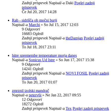
Zadnji prispevek
Napisal/-a
Daki
Poglej zadnji
prispevek
Če Jul 20, 2017 14:28
Rab - sidrišča ob močni burji
Napisal/-a
Marchi
» So Jul 15, 2017 12:03
9
Odgovori
16683
Ogledi
Zadnji prispevek
Napisal/-a
theDamjan
Poglej zadnji
prispevek
To Jul 18, 2017 23:11
hitre spremembe temperature morja danes
Napisal/-a
Sonicus Ud Istre
» So Jun 17, 2017 15:38
9
Odgovori
14241
Ogledi
Zadnji prispevek
Napisal/-a
NOVI FOSIL
Poglej zadnji
prispevek
To Jun 20, 2017 01:07
zmrznil izolski mandrač
Napisal/-a
peterv6i
» Ne Jan 22, 2017 09:55
12
Odgovori
18272
Ogledi
Zadnji prispevek
Napisal/-a
Tex
Poglej zadnji prispevek