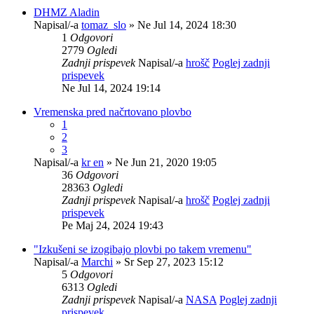
DHMZ Aladin
Napisal/-a
tomaz_slo
» Ne Jul 14, 2024 18:30
1
Odgovori
2779
Ogledi
Zadnji prispevek
Napisal/-a
hrošč
Poglej zadnji
prispevek
Ne Jul 14, 2024 19:14
Vremenska pred načrtovano plovbo
1
2
3
Napisal/-a
kr en
» Ne Jun 21, 2020 19:05
36
Odgovori
28363
Ogledi
Zadnji prispevek
Napisal/-a
hrošč
Poglej zadnji
prispevek
Pe Maj 24, 2024 19:43
"Izkušeni se izogibajo plovbi po takem vremenu"
Napisal/-a
Marchi
» Sr Sep 27, 2023 15:12
5
Odgovori
6313
Ogledi
Zadnji prispevek
Napisal/-a
NASA
Poglej zadnji
prispevek