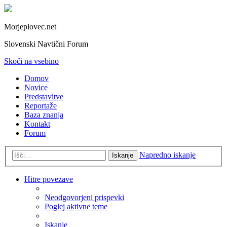
Morjeplovec.net
Slovenski Navtični Forum
Skoči na vsebino
Domov
Novice
Predstavitve
Reportaže
Baza znanja
Kontakt
Forum
Napredno iskanje
Iskanje
Hitre povezave
Neodgovorjeni prispevki
Poglej aktivne teme
Iskanje