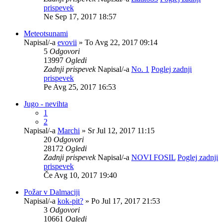
prispevek
Ne Sep 17, 2017 18:57
Meteotsunami
Napisal/-a
evovii
» To Avg 22, 2017 09:14
5
Odgovori
13997
Ogledi
Zadnji prispevek
Napisal/-a
No. 1
Poglej zadnji
prispevek
Pe Avg 25, 2017 16:53
Jugo - nevihta
1
2
Napisal/-a
Marchi
» Sr Jul 12, 2017 11:15
20
Odgovori
28172
Ogledi
Zadnji prispevek
Napisal/-a
NOVI FOSIL
Poglej zadnji
prispevek
Če Avg 10, 2017 19:40
Požar v Dalmaciji
Napisal/-a
kok-pit?
» Po Jul 17, 2017 21:53
3
Odgovori
10661
Ogledi