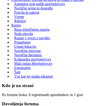
Zanimive poti naših morjeplovcev
Navtični sejmi in dogodki
Pravila in zakoni
Vreme
Ribolov
Razno
Baza tehničnega znanja
Naša plovila
Razno v zvezi z navtiko
Potapljanje
Ugani lokacijo
Navtične trgovine
Navtična literatura
Kulinarika morjeplovcev
Mali oglasi Morjeplovcev
Fotografija
Šale
Vse kar ne spada nikamor
Kdo je na strani
Po forumu brska: 0 registriranih uporabnikov in 1 gost
Dovoljenja foruma