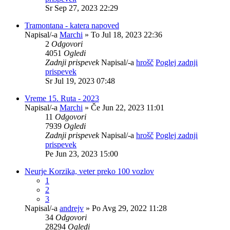
Sr Sep 27, 2023 22:29
Tramontana - katera napoved
Napisal/-a
Marchi
» To Jul 18, 2023 22:36
2
Odgovori
4051
Ogledi
Zadnji prispevek
Napisal/-a
hrošč
Poglej zadnji
prispevek
Sr Jul 19, 2023 07:48
Vreme 15. Ruta - 2023
Napisal/-a
Marchi
» Če Jun 22, 2023 11:01
11
Odgovori
7939
Ogledi
Zadnji prispevek
Napisal/-a
hrošč
Poglej zadnji
prispevek
Pe Jun 23, 2023 15:00
Neurje Korzika, veter preko 100 vozlov
1
2
3
Napisal/-a
andrejv
» Po Avg 29, 2022 11:28
34
Odgovori
28294
Ogledi