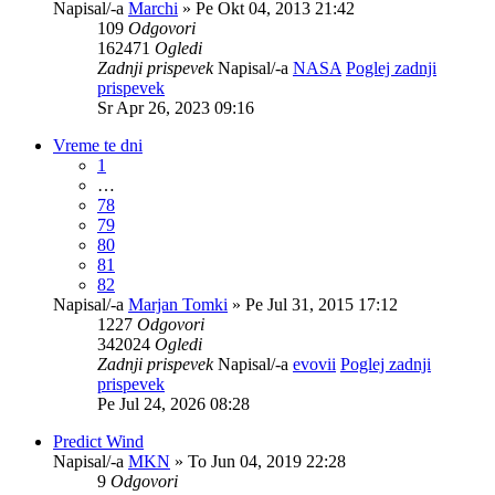
Napisal/-a
Marchi
» Pe Okt 04, 2013 21:42
109
Odgovori
162471
Ogledi
Zadnji prispevek
Napisal/-a
NASA
Poglej zadnji
prispevek
Sr Apr 26, 2023 09:16
Vreme te dni
1
…
78
79
80
81
82
Napisal/-a
Marjan Tomki
» Pe Jul 31, 2015 17:12
1227
Odgovori
342024
Ogledi
Zadnji prispevek
Napisal/-a
evovii
Poglej zadnji
prispevek
Pe Jul 24, 2026 08:28
Predict Wind
Napisal/-a
MKN
» To Jun 04, 2019 22:28
9
Odgovori