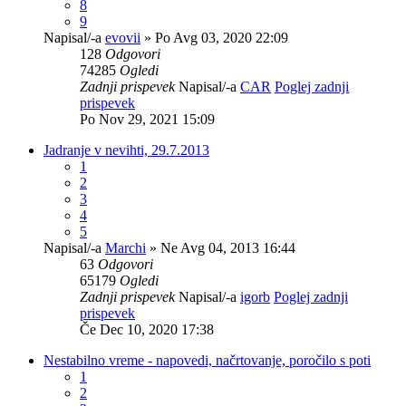
8
9
Napisal/-a
evovii
» Po Avg 03, 2020 22:09
128
Odgovori
74285
Ogledi
Zadnji prispevek
Napisal/-a
CAR
Poglej zadnji
prispevek
Po Nov 29, 2021 15:09
Jadranje v nevihti, 29.7.2013
1
2
3
4
5
Napisal/-a
Marchi
» Ne Avg 04, 2013 16:44
63
Odgovori
65179
Ogledi
Zadnji prispevek
Napisal/-a
igorb
Poglej zadnji
prispevek
Če Dec 10, 2020 17:38
Nestabilno vreme - napovedi, načrtovanje, poročilo s poti
1
2