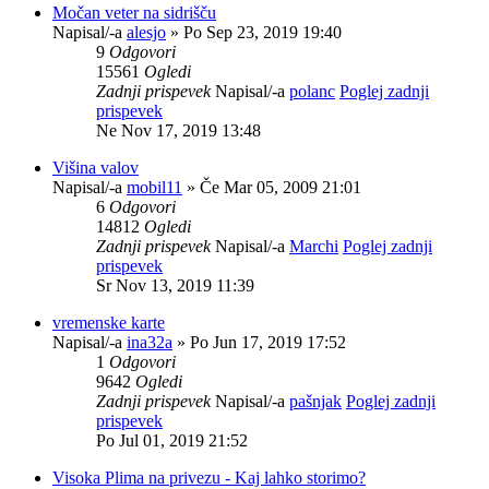
Močan veter na sidrišču
Napisal/-a
alesjo
» Po Sep 23, 2019 19:40
9
Odgovori
15561
Ogledi
Zadnji prispevek
Napisal/-a
polanc
Poglej zadnji
prispevek
Ne Nov 17, 2019 13:48
Višina valov
Napisal/-a
mobil11
» Če Mar 05, 2009 21:01
6
Odgovori
14812
Ogledi
Zadnji prispevek
Napisal/-a
Marchi
Poglej zadnji
prispevek
Sr Nov 13, 2019 11:39
vremenske karte
Napisal/-a
ina32a
» Po Jun 17, 2019 17:52
1
Odgovori
9642
Ogledi
Zadnji prispevek
Napisal/-a
pašnjak
Poglej zadnji
prispevek
Po Jul 01, 2019 21:52
Visoka Plima na privezu - Kaj lahko storimo?