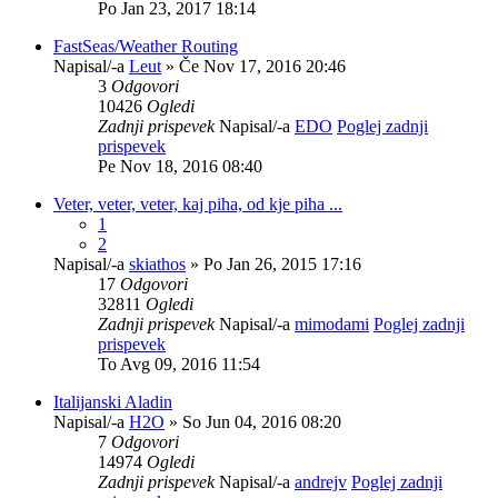
Po Jan 23, 2017 18:14
FastSeas/Weather Routing
Napisal/-a
Leut
» Če Nov 17, 2016 20:46
3
Odgovori
10426
Ogledi
Zadnji prispevek
Napisal/-a
EDO
Poglej zadnji
prispevek
Pe Nov 18, 2016 08:40
Veter, veter, veter, kaj piha, od kje piha ...
1
2
Napisal/-a
skiathos
» Po Jan 26, 2015 17:16
17
Odgovori
32811
Ogledi
Zadnji prispevek
Napisal/-a
mimodami
Poglej zadnji
prispevek
To Avg 09, 2016 11:54
Italijanski Aladin
Napisal/-a
H2O
» So Jun 04, 2016 08:20
7
Odgovori
14974
Ogledi
Zadnji prispevek
Napisal/-a
andrejv
Poglej zadnji