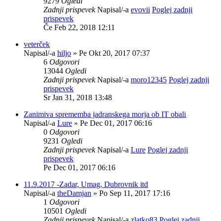
9279
Ogledi
Zadnji prispevek
Napisal/-a
evovii
Poglej zadnji
prispevek
Če Feb 22, 2018 12:11
veterček
Napisal/-a
hiljo
» Pe Okt 20, 2017 07:37
6
Odgovori
13044
Ogledi
Zadnji prispevek
Napisal/-a
moro12345
Poglej zadnji
prispevek
Sr Jan 31, 2018 13:48
Zanimiva sprememba jadranskega morja ob IT obali
Napisal/-a
Lure
» Pe Dec 01, 2017 06:16
0
Odgovori
9231
Ogledi
Zadnji prispevek
Napisal/-a
Lure
Poglej zadnji
prispevek
Pe Dec 01, 2017 06:16
11.9.2017 -Zadar, Umag, Dubrovnik itd
Napisal/-a
theDamjan
» Po Sep 11, 2017 17:16
1
Odgovori
10501
Ogledi
Zadnji prispevek
Napisal/-a
zlatko83
Poglej zadnji