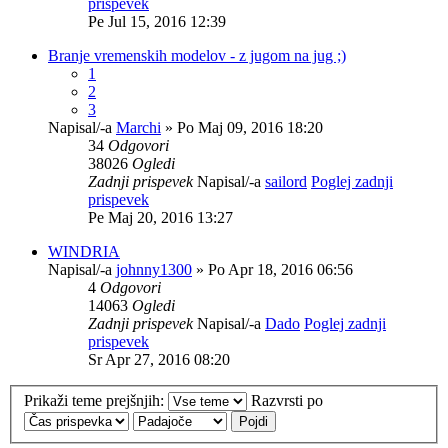
prispevek
Pe Jul 15, 2016 12:39
Branje vremenskih modelov - z jugom na jug ;)
1
2
3
Napisal/-a
Marchi
» Po Maj 09, 2016 18:20
34
Odgovori
38026
Ogledi
Zadnji prispevek
Napisal/-a
sailord
Poglej zadnji
prispevek
Pe Maj 20, 2016 13:27
WINDRIA
Napisal/-a
johnny1300
» Po Apr 18, 2016 06:56
4
Odgovori
14063
Ogledi
Zadnji prispevek
Napisal/-a
Dado
Poglej zadnji
prispevek
Sr Apr 27, 2016 08:20
Prikaži teme prejšnjih:
Razvrsti po