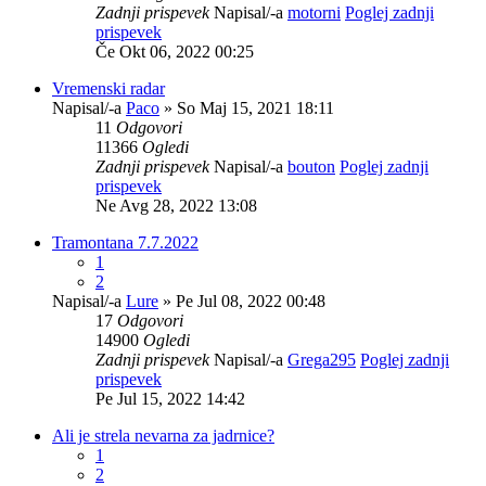
Zadnji prispevek
Napisal/-a
motorni
Poglej zadnji
prispevek
Če Okt 06, 2022 00:25
Vremenski radar
Napisal/-a
Paco
» So Maj 15, 2021 18:11
11
Odgovori
11366
Ogledi
Zadnji prispevek
Napisal/-a
bouton
Poglej zadnji
prispevek
Ne Avg 28, 2022 13:08
Tramontana 7.7.2022
1
2
Napisal/-a
Lure
» Pe Jul 08, 2022 00:48
17
Odgovori
14900
Ogledi
Zadnji prispevek
Napisal/-a
Grega295
Poglej zadnji
prispevek
Pe Jul 15, 2022 14:42
Ali je strela nevarna za jadrnice?
1
2