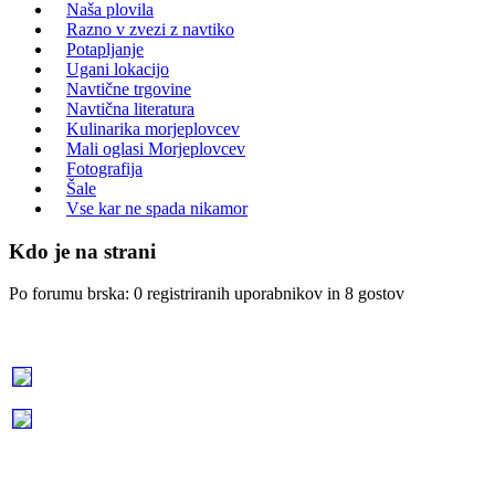
Naša plovila
Razno v zvezi z navtiko
Potapljanje
Ugani lokacijo
Navtične trgovine
Navtična literatura
Kulinarika morjeplovcev
Mali oglasi Morjeplovcev
Fotografija
Šale
Vse kar ne spada nikamor
Kdo je na strani
Po forumu brska: 0 registriranih uporabnikov in 8 gostov