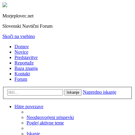
Morjeplovec.net
Slovenski Navtični Forum
Skoči na vsebino
Domov
Novice
Predstavitve
Reportaže
Baza znanja
Kontakt
Forum
Napredno iskanje
Iskanje
Hitre povezave
Neodgovorjeni prispevki
Poglej aktivne teme
Iskanje