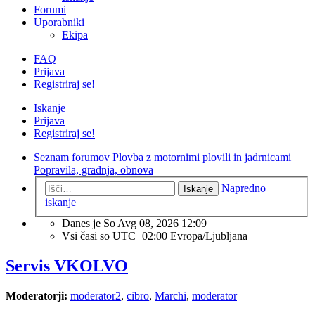
Forumi
Uporabniki
Ekipa
FAQ
Prijava
Registriraj se!
Iskanje
Prijava
Registriraj se!
Seznam forumov
Plovba z motornimi plovili in jadrnicami
Popravila, gradnja, obnova
Napredno
Iskanje
iskanje
Danes je So Avg 08, 2026 12:09
Vsi časi so UTC+02:00 Evropa/Ljubljana
Servis VKOLVO
Moderatorji:
moderator2
,
cibro
,
Marchi
,
moderator