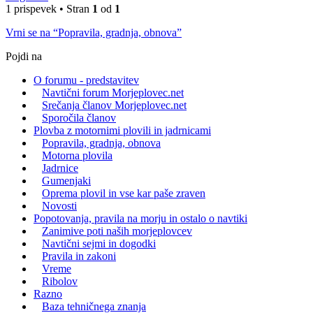
1 prispevek • Stran
1
od
1
Vrni se na “Popravila, gradnja, obnova”
Pojdi na
O forumu - predstavitev
Navtični forum Morjeplovec.net
Srečanja članov Morjeplovec.net
Sporočila članov
Plovba z motornimi plovili in jadrnicami
Popravila, gradnja, obnova
Motorna plovila
Jadrnice
Gumenjaki
Oprema plovil in vse kar paše zraven
Novosti
Popotovanja, pravila na morju in ostalo o navtiki
Zanimive poti naših morjeplovcev
Navtični sejmi in dogodki
Pravila in zakoni
Vreme
Ribolov
Razno
Baza tehničnega znanja