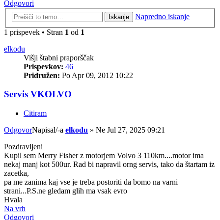
Odgovori
Napredno iskanje
Iskanje
1 prispevek • Stran
1
od
1
elkodu
Višji štabni praporščak
Prispevkov:
46
Pridružen:
Po Apr 09, 2012 10:22
Servis VKOLVO
Citiram
Odgovor
Napisal/-a
elkodu
»
Ne Jul 27, 2025 09:21
Pozdravljeni
Kupil sem Merry Fisher z motorjem Volvo 3 110km....motor ima
nekaj manj kot 500ur. Rad bi napravil orng servis, tako da štartam iz
zacetka,
pa me zanima kaj vse je treba postoriti da bomo na varni
strani...P.S.ne gledam glih ma vsak evro
Hvala
Na vrh
Odgovori