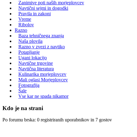
Zanimive poti naših morjeplovcev
Navtični sejmi in dogodki
Pravila in zakoni
Vreme
Ribolov
Razno
Baza tehničnega znanja
Naša plovila
Razno v zvezi z navtiko
Potapljanje
Ugani lokacijo
Navtične trgovine
Navtična literatura
Kulinarika morjeplovcev
Mali oglasi Morjeplovcev
Fotografija
Šale
Vse kar ne spada nikamor
Kdo je na strani
Po forumu brska: 0 registriranih uporabnikov in 7 gostov