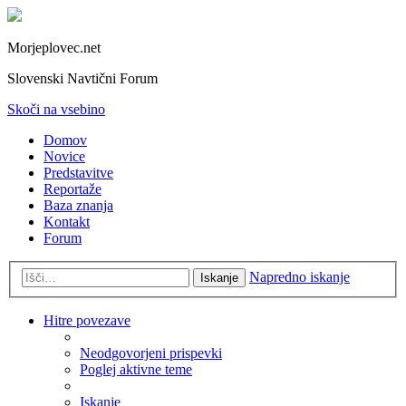
Morjeplovec.net
Slovenski Navtični Forum
Skoči na vsebino
Domov
Novice
Predstavitve
Reportaže
Baza znanja
Kontakt
Forum
Napredno iskanje
Iskanje
Hitre povezave
Neodgovorjeni prispevki
Poglej aktivne teme
Iskanje