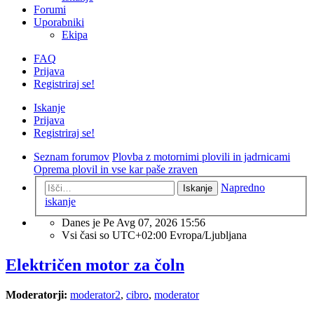
Forumi
Uporabniki
Ekipa
FAQ
Prijava
Registriraj se!
Iskanje
Prijava
Registriraj se!
Seznam forumov
Plovba z motornimi plovili in jadrnicami
Oprema plovil in vse kar paše zraven
Napredno
Iskanje
iskanje
Danes je Pe Avg 07, 2026 15:56
Vsi časi so UTC+02:00 Evropa/Ljubljana
Električen motor za čoln
Moderatorji:
moderator2
,
cibro
,
moderator