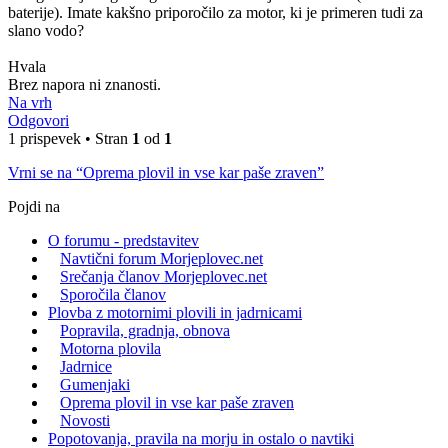
baterije). Imate kakšno priporočilo za motor, ki je primeren tudi za
slano vodo?
Hvala
Brez napora ni znanosti.
Na vrh
Odgovori
1 prispevek • Stran
1
od
1
Vrni se na “Oprema plovil in vse kar paše zraven”
Pojdi na
O forumu - predstavitev
Navtični forum Morjeplovec.net
Srečanja članov Morjeplovec.net
Sporočila članov
Plovba z motornimi plovili in jadrnicami
Popravila, gradnja, obnova
Motorna plovila
Jadrnice
Gumenjaki
Oprema plovil in vse kar paše zraven
Novosti
Popotovanja, pravila na morju in ostalo o navtiki