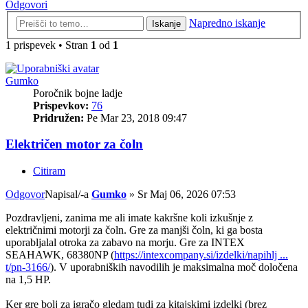
Odgovori
Napredno iskanje
Iskanje
1 prispevek • Stran
1
od
1
Gumko
Poročnik bojne ladje
Prispevkov:
76
Pridružen:
Pe Mar 23, 2018 09:47
Električen motor za čoln
Citiram
Odgovor
Napisal/-a
Gumko
»
Sr Maj 06, 2026 07:53
Pozdravljeni, zanima me ali imate kakršne koli izkušnje z
električnimi motorji za čoln. Gre za manjši čoln, ki ga bosta
uporabljalal otroka za zabavo na morju. Gre za INTEX
SEAHAWK, 68380NP (
https://intexcompany.si/izdelki/napihlj ...
t/pn-3166/
). V uporabniških navodilih je maksimalna moč določena
na 1,5 HP.
Ker gre bolj za igračo gledam tudi za kitajskimi izdelki (brez