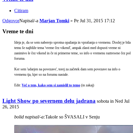
Citiram
Odgovor
Napisal/-a
Marjan Tomki
»
Pe Jul 31, 2015 17:12
Vreme te dni
Ideja je, da se sem naberejo sprotna opažanja in vprašanja o vremenu. Doslej je bila
temu še najbliže tema 'vreme čez vikend', ampak zlasti med dopusti vreme ni
zanimivo le čez vikend in če ni primerne teme, so info o vremenu raztresene čez pol
foruma.
Ker sem 'udarjen na povezave', torej za začetek dam sem povezave na info o
vremenu tja, kjer so na forumu nastale.
Edit:
Več o tem, kako sem si zamislil to temo
(in zakaj)
Light Show po severnem delu jadrana
sobota in Ned Jul
26, 2015
bolid napisal/-a:
Takole so ŠVASALI v Senju