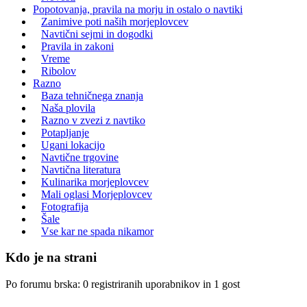
Popotovanja, pravila na morju in ostalo o navtiki
Zanimive poti naših morjeplovcev
Navtični sejmi in dogodki
Pravila in zakoni
Vreme
Ribolov
Razno
Baza tehničnega znanja
Naša plovila
Razno v zvezi z navtiko
Potapljanje
Ugani lokacijo
Navtične trgovine
Navtična literatura
Kulinarika morjeplovcev
Mali oglasi Morjeplovcev
Fotografija
Šale
Vse kar ne spada nikamor
Kdo je na strani
Po forumu brska: 0 registriranih uporabnikov in 1 gost