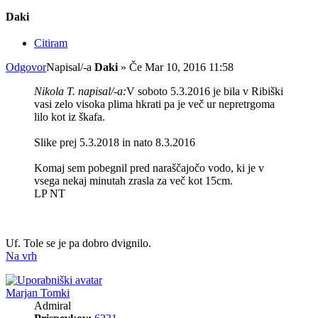
Daki
Citiram
Odgovor
Napisal/-a
Daki
»
Če Mar 10, 2016 11:58
Nikola T. napisal/-a:
V soboto 5.3.2016 je bila v Ribiški
vasi zelo visoka plima hkrati pa je več ur nepretrgoma
lilo kot iz škafa.
Slike prej 5.3.2018 in nato 8.3.2016
Komaj sem pobegnil pred naraščajočo vodo, ki je v
vsega nekaj minutah zrasla za več kot 15cm.
LP NT
Uf. Tole se je pa dobro dvignilo.
Na vrh
Marjan Tomki
Admiral