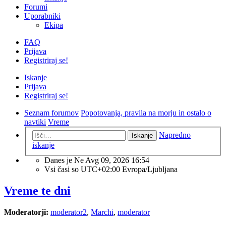
Forumi
Uporabniki
Ekipa
FAQ
Prijava
Registriraj se!
Iskanje
Prijava
Registriraj se!
Seznam forumov
Popotovanja, pravila na morju in ostalo o
navtiki
Vreme
Napredno
Iskanje
iskanje
Danes je Ne Avg 09, 2026 16:54
Vsi časi so UTC+02:00 Evropa/Ljubljana
Vreme te dni
Moderatorji:
moderator2
,
Marchi
,
moderator