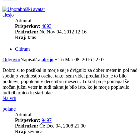
alesjo
Admiral
Prispevkov:
4893
Pridružen:
Ne Nov 04, 2012 12:16
Kraj:
kras
Citiram
Odgovor
Napisal/-a
alesjo
»
To Mar 08, 2016 22:07
Dobro si to poslikal in morje se je dvignilo za dober meter in pol nad
spodnjo vrednostjo oseke, tako, sem videl predlani ko je to bilo
podnevi, popoldan v decembru mesecu. Tokrat pa je pomagal še
močan južni veter in tudi takrat je bilo isto, ko je morje poplavilo
tudi ribarnico in stari plac.
Na vrh
polanc
Admiral
Prispevkov:
9497
Pridružen:
Če Dec 04, 2008 21:00
Kraj:
sevnica