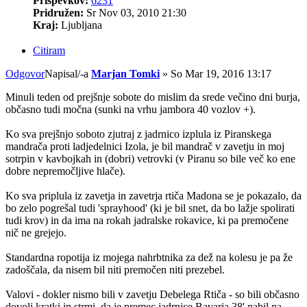
Prispevkov:
6231
Pridružen:
Sr Nov 03, 2010 21:30
Kraj:
Ljubljana
Citiram
Odgovor
Napisal/-a
Marjan Tomki
»
So Mar 19, 2016 13:17
Minuli teden od prejšnje sobote do mislim da srede večino dni burja,
občasno tudi močna (sunki na vrhu jambora 40 vozlov +).
Ko sva prejšnjo soboto zjutraj z jadrnico izplula iz Piranskega
mandrača proti ladjedelnici Izola, je bil mandrač v zavetju in moj
sotrpin v kavbojkah in (dobri) vetrovki (v Piranu so bile več ko ene
dobre nepremočljive hlače).
Ko sva priplula iz zavetja in zavetrja rtiča Madona se je pokazalo, da
bo zelo pogrešal tudi 'sprayhood' (ki je bil snet, da bo lažje spolirati
tudi krov) in da ima na rokah jadralske rokavice, ki pa premočene
nič ne grejejo.
Standardna ropotija iz mojega nahrbtnika za dež na kolesu je pa že
zadoščala, da nisem bil niti premočen niti prezebel.
Valovi - dokler nismo bili v zavetju Debelega Rtiča - so bili občasno
dovolj kratki in strmi, da je premec jadrnice Bavaria 38' nabil na