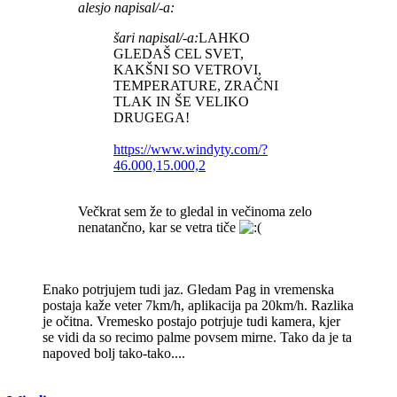
alesjo napisal/-a:
šari napisal/-a:
LAHKO
GLEDAŠ CEL SVET,
KAKŠNI SO VETROVI,
TEMPERATURE, ZRAČNI
TLAK IN ŠE VELIKO
DRUGEGA!
https://www.windyty.com/?
46.000,15.000,2
Večkrat sem že to gledal in večinoma zelo
nenatančno, kar se vetra tiče
Enako potrjujem tudi jaz. Gledam Pag in vremenska
postaja kaže veter 7km/h, aplikacija pa 20km/h. Razlika
je očitna. Vremesko postajo potrjuje tudi kamera, kjer
se vidi da so recimo palme povsem mirne. Tako da je ta
napoved bolj tako-tako....