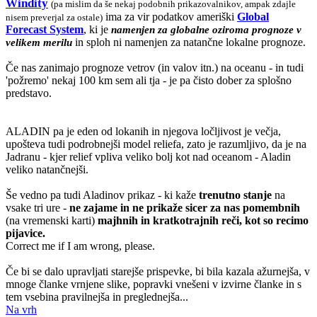
Windity
(pa mislim da še nekaj podobnih prikazovalnikov, ampak zdajle
ima za vir podatkov ameriški
Global
nisem preverjal za ostale)
Forecast System
, ki je
namenjen za globalne oziroma prognoze v
in sploh ni namenjen za natančne lokalne prognoze.
velikem merilu
Če nas zanimajo prognoze vetrov (in valov itn.) na oceanu - in tudi
'požremo' nekaj 100 km sem ali tja - je pa čisto dober za splošno
predstavo.
ALADIN pa je eden od lokanih in njegova ločljivost je večja,
upošteva tudi podrobnejši model reliefa, zato je razumljivo, da je na
Jadranu - kjer relief vpliva veliko bolj kot nad oceanom - Aladin
veliko natančnejši.
Še vedno pa tudi Aladinov prikaz - ki kaže
trenutno stanje
na
vsake tri ure -
ne zajame in ne prikaže sicer za nas pomembnih
(na vremenski karti)
majhnih in kratkotrajnih reči, kot so recimo
pijavice.
Correct me if I am wrong, please.
Če bi se dalo upravljati starejše prispevke, bi bila kazala ažurnejša, v
mnoge članke vrnjene slike, popravki vnešeni v izvirne članke in s
tem vsebina pravilnejša in preglednejša...
Na vrh