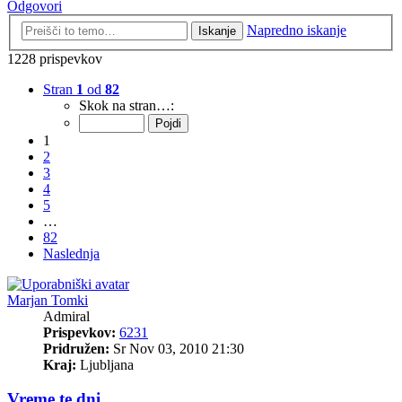
Odgovori
Napredno iskanje
Iskanje
1228 prispevkov
Stran
1
od
82
Skok na stran…:
1
2
3
4
5
…
82
Naslednja
Marjan Tomki
Admiral
Prispevkov:
6231
Pridružen:
Sr Nov 03, 2010 21:30
Kraj:
Ljubljana
Vreme te dni