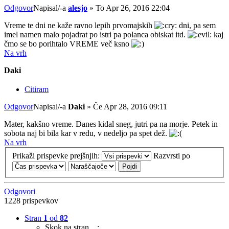
Odgovor
Napisal/-a
alesjo
»
To Apr 26, 2016 22:04
Vreme te dni ne kaže ravno lepih prvomajskih
dni, pa sem
imel namen malo pojadrat po istri pa polanca obiskat itd.
kaj
čmo se bo porihtalo VREME več ksno
Na vrh
Daki
Citiram
Odgovor
Napisal/-a
Daki
»
Če Apr 28, 2016 09:11
Mater, kakšno vreme. Danes kidal sneg, jutri pa na morje. Petek in
sobota naj bi bila kar v redu, v nedeljo pa spet dež.
Na vrh
Prikaži prispevke prejšnjih:
Razvrsti po
Odgovori
1228 prispevkov
Stran
1
od
82
Skok na stran…: