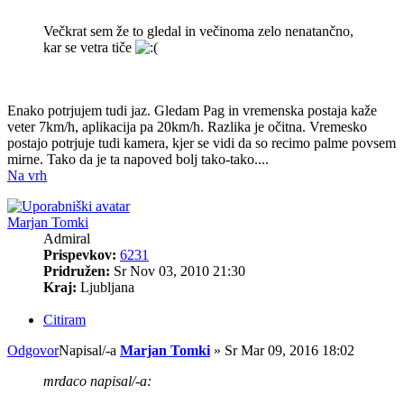
Večkrat sem že to gledal in večinoma zelo nenatančno,
kar se vetra tiče
Enako potrjujem tudi jaz. Gledam Pag in vremenska postaja kaže
veter 7km/h, aplikacija pa 20km/h. Razlika je očitna. Vremesko
postajo potrjuje tudi kamera, kjer se vidi da so recimo palme povsem
mirne. Tako da je ta napoved bolj tako-tako....
Na vrh
Marjan Tomki
Admiral
Prispevkov:
6231
Pridružen:
Sr Nov 03, 2010 21:30
Kraj:
Ljubljana
Citiram
Odgovor
Napisal/-a
Marjan Tomki
»
Sr Mar 09, 2016 18:02
mrdaco napisal/-a: