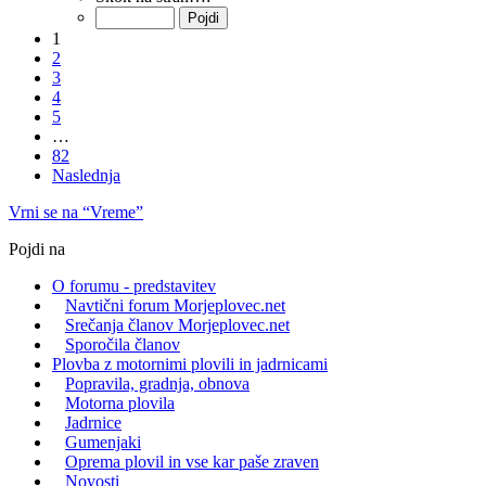
1
2
3
4
5
…
82
Naslednja
Vrni se na “Vreme”
Pojdi na
O forumu - predstavitev
Navtični forum Morjeplovec.net
Srečanja članov Morjeplovec.net
Sporočila članov
Plovba z motornimi plovili in jadrnicami
Popravila, gradnja, obnova
Motorna plovila
Jadrnice
Gumenjaki
Oprema plovil in vse kar paše zraven
Novosti