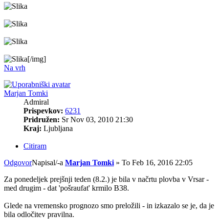
[/img]
Na vrh
Marjan Tomki
Admiral
Prispevkov:
6231
Pridružen:
Sr Nov 03, 2010 21:30
Kraj:
Ljubljana
Citiram
Odgovor
Napisal/-a
Marjan Tomki
»
To Feb 16, 2016 22:05
Za ponedeljek prejšnji teden (8.2.) je bila v načrtu plovba v Vrsar -
med drugim - dat 'pošraufat' krmilo B38.
Glede na vremensko prognozo smo preložili - in izkazalo se je, da je
bila odločitev pravilna.