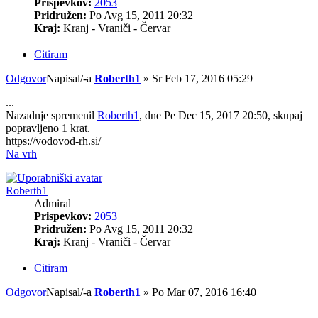
Prispevkov:
2053
Pridružen:
Po Avg 15, 2011 20:32
Kraj:
Kranj - Vraniči - Červar
Citiram
Odgovor
Napisal/-a
Roberth1
»
Sr Feb 17, 2016 05:29
...
Nazadnje spremenil
Roberth1
, dne Pe Dec 15, 2017 20:50, skupaj
popravljeno 1 krat.
https://vodovod-rh.si/
Na vrh
Roberth1
Admiral
Prispevkov:
2053
Pridružen:
Po Avg 15, 2011 20:32
Kraj:
Kranj - Vraniči - Červar
Citiram
Odgovor
Napisal/-a
Roberth1
»
Po Mar 07, 2016 16:40
...