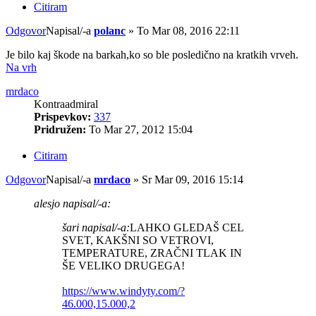
Citiram
Odgovor
Napisal/-a
polanc
»
To Mar 08, 2016 22:11
Je bilo kaj škode na barkah,ko so ble posledično na kratkih vrveh.
Na vrh
mrdaco
Kontraadmiral
Prispevkov:
337
Pridružen:
To Mar 27, 2012 15:04
Citiram
Odgovor
Napisal/-a
mrdaco
»
Sr Mar 09, 2016 15:14
alesjo napisal/-a:
šari napisal/-a:
LAHKO GLEDAŠ CEL
SVET, KAKŠNI SO VETROVI,
TEMPERATURE, ZRAČNI TLAK IN
ŠE VELIKO DRUGEGA!
https://www.windyty.com/?
46.000,15.000,2