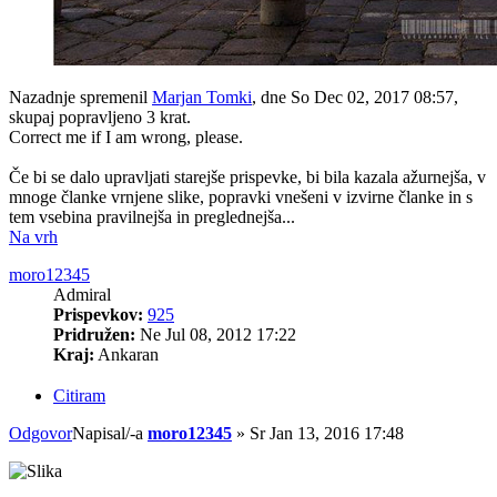
Nazadnje spremenil
Marjan Tomki
, dne So Dec 02, 2017 08:57,
skupaj popravljeno 3 krat.
Correct me if I am wrong, please.
Če bi se dalo upravljati starejše prispevke, bi bila kazala ažurnejša, v
mnoge članke vrnjene slike, popravki vnešeni v izvirne članke in s
tem vsebina pravilnejša in preglednejša...
Na vrh
moro12345
Admiral
Prispevkov:
925
Pridružen:
Ne Jul 08, 2012 17:22
Kraj:
Ankaran
Citiram
Odgovor
Napisal/-a
moro12345
»
Sr Jan 13, 2016 17:48