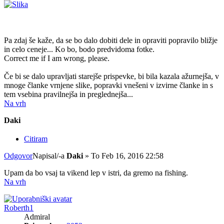
Pa zdaj še kaže, da se bo dalo dobiti dele in opraviti popravilo bližje
in celo ceneje... Ko bo, bodo predvidoma fotke.
Correct me if I am wrong, please.
Če bi se dalo upravljati starejše prispevke, bi bila kazala ažurnejša, v
mnoge članke vrnjene slike, popravki vnešeni v izvirne članke in s
tem vsebina pravilnejša in preglednejša...
Na vrh
Daki
Citiram
Odgovor
Napisal/-a
Daki
»
To Feb 16, 2016 22:58
Upam da bo vsaj ta vikend lep v istri, da gremo na fishing.
Na vrh
Roberth1
Admiral