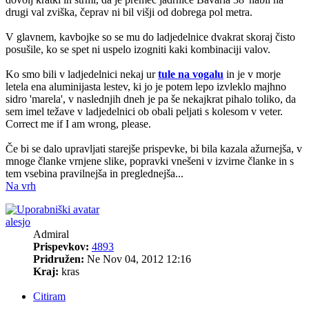
drugi val zviška, čeprav ni bil višji od dobrega pol metra.
V glavnem, kavbojke so se mu do ladjedelnice dvakrat skoraj čisto
posušile, ko se spet ni uspelo izogniti kaki kombinaciji valov.
Ko smo bili v ladjedelnici nekaj ur
tule na vogalu
in je v morje
letela ena aluminijasta lestev, ki jo je potem lepo izvleklo majhno
sidro 'marela', v naslednjih dneh je pa še nekajkrat pihalo toliko, da
sem imel težave v ladjedelnici ob obali peljati s kolesom v veter.
Correct me if I am wrong, please.
Če bi se dalo upravljati starejše prispevke, bi bila kazala ažurnejša, v
mnoge članke vrnjene slike, popravki vnešeni v izvirne članke in s
tem vsebina pravilnejša in preglednejša...
Na vrh
alesjo
Admiral
Prispevkov:
4893
Pridružen:
Ne Nov 04, 2012 12:16
Kraj:
kras
Citiram