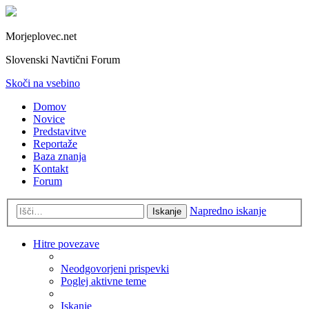
Morjeplovec.net
Slovenski Navtični Forum
Skoči na vsebino
Domov
Novice
Predstavitve
Reportaže
Baza znanja
Kontakt
Forum
Napredno iskanje
Iskanje
Hitre povezave
Neodgovorjeni prispevki
Poglej aktivne teme
Iskanje