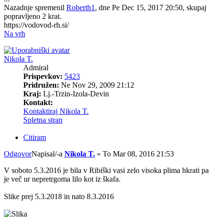
Nazadnje spremenil
Roberth1
, dne Pe Dec 15, 2017 20:50, skupaj
popravljeno 2 krat.
https://vodovod-rh.si/
Na vrh
Nikola T.
Admiral
Prispevkov:
5423
Pridružen:
Ne Nov 29, 2009 21:12
Kraj:
Lj.-Trzin-Izola-Devin
Kontakt:
Kontaktiraj Nikola T.
Spletna stran
Citiram
Odgovor
Napisal/-a
Nikola T.
»
To Mar 08, 2016 21:53
V soboto 5.3.2016 je bila v Ribiški vasi zelo visoka plima hkrati pa
je več ur nepretrgoma lilo kot iz škafa.
Slike prej 5.3.2018 in nato 8.3.2016