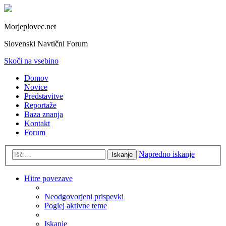
Morjeplovec.net
Slovenski Navtični Forum
Skoči na vsebino
Domov
Novice
Predstavitve
Reportaže
Baza znanja
Kontakt
Forum
Napredno iskanje
Iskanje
Hitre povezave
Neodgovorjeni prispevki
Poglej aktivne teme
Iskanje