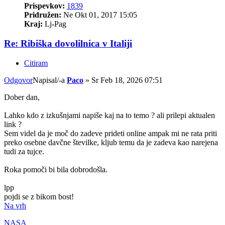
Prispevkov:
1839
Pridružen:
Ne Okt 01, 2017 15:05
Kraj:
Lj-Pag
Re: Ribiška dovolilnica v Italiji
Citiram
Odgovor
Napisal/-a
Paco
»
Sr Feb 18, 2026 07:51
Dober dan,
Lahko kdo z izkušnjami napiše kaj na to temo ? ali prilepi aktualen
link ?
Sem videl da je moč do zadeve prideti online ampak mi ne rata priti
preko osebne davčne številke, kljub temu da je zadeva kao narejena
tudi za tujce.
Roka pomoči bi bila dobrodošla.
lpp
pojdi se z bikom bost!
Na vrh
NASA