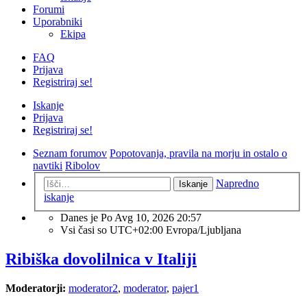
Forumi
Uporabniki
Ekipa
FAQ
Prijava
Registriraj se!
Iskanje
Prijava
Registriraj se!
Seznam forumov
Popotovanja, pravila na morju in ostalo o
navtiki
Ribolov
Napredno
Iskanje
iskanje
Danes je Po Avg 10, 2026 20:57
Vsi časi so UTC+02:00 Evropa/Ljubljana
Ribiška dovolilnica v Italiji
Moderatorji:
moderator2
,
moderator
,
pajer1