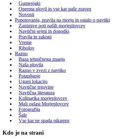
Gumenjaki
Oprema plovil in vse kar paše zraven
Novosti
Popotovanja, pravila na morju in ostalo o navtiki
Zanimive poti naših morjeplovcev
Navtični sejmi in dogodki
Pravila in zakoni
Vreme
Ribolov
Razno
Baza tehničnega znanja
Naša plovila
Razno v zvezi z navtiko
Potapljanje
Ugani lokacijo
Navtične trgovine
Navtična literatura
Kulinarika morjeplovcev
Mali oglasi Morjeplovcev
Fotografija
Šale
Vse kar ne spada nikamor
Kdo je na strani