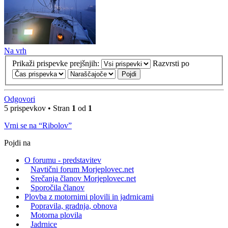
Na vrh
Prikaži prispevke prejšnjih:
Razvrsti po
Odgovori
5 prispevkov • Stran
1
od
1
Vrni se na “Ribolov”
Pojdi na
O forumu - predstavitev
Navtični forum Morjeplovec.net
Srečanja članov Morjeplovec.net
Sporočila članov
Plovba z motornimi plovili in jadrnicami
Popravila, gradnja, obnova
Motorna plovila
Jadrnice