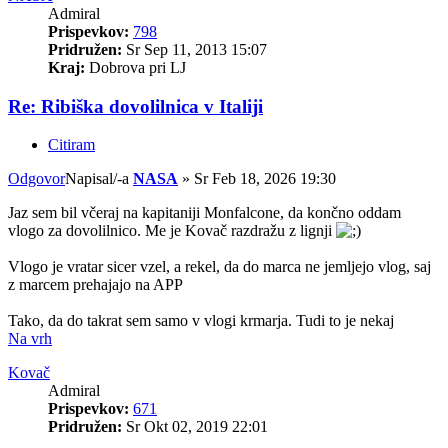
Admiral
Prispevkov:
798
Pridružen:
Sr Sep 11, 2013 15:07
Kraj:
Dobrova pri LJ
Re: Ribiška dovolilnica v Italiji
Citiram
Odgovor
Napisal/-a
NASA
»
Sr Feb 18, 2026 19:30
Jaz sem bil včeraj na kapitaniji Monfalcone, da končno oddam
vlogo za dovolilnico. Me je Kovač razdražu z lignji
Vlogo je vratar sicer vzel, a rekel, da do marca ne jemljejo vlog, saj
z marcem prehajajo na APP
Tako, da do takrat sem samo v vlogi krmarja. Tudi to je nekaj
Na vrh
Kovač
Admiral
Prispevkov:
671
Pridružen:
Sr Okt 02, 2019 22:01