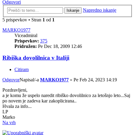
Odgovori
Napredno iskanje
Iskanje
5 prispevkov • Stran
1
od
1
MARKO1977
Viceadmiral
Prispevkov:
375
Pridružen:
Pe Dec 18, 2009 12:46
Ribiška dovolilnica v Italiji
Citiram
Odgovor
Napisal/-a
MARKO1977
»
Pe Feb 24, 2023 14:19
Pozdravljeni,
a je komu že uspelo naredit ribiško dovolilnico za letošnjo leto...Saj
po novem je zadeva kar zakoplicirana..
Hvala za info...
LP
Marko
Na vrh