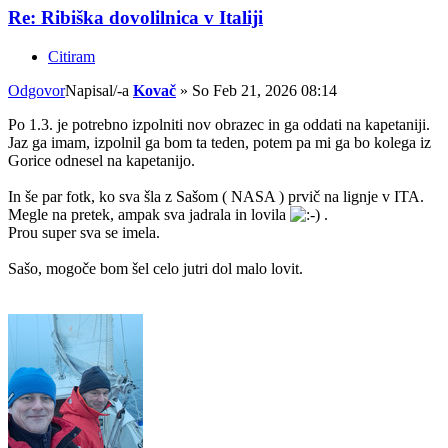
Re: Ribiška dovolilnica v Italiji
Citiram
Odgovor
Napisal/-a
Kovač
»
So Feb 21, 2026 08:14
Po 1.3. je potrebno izpolniti nov obrazec in ga oddati na kapetaniji.
Jaz ga imam, izpolnil ga bom ta teden, potem pa mi ga bo kolega iz
Gorice odnesel na kapetanijo.
In še par fotk, ko sva šla z Sašom ( NASA ) prvič na lignje v ITA.
Megle na pretek, ampak sva jadrala in lovila
.
Prou super sva se imela.
Sašo, mogoče bom šel celo jutri dol malo lovit.