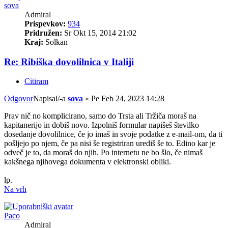
sova
Admiral
Prispevkov:
934
Pridružen:
Sr Okt 15, 2014 21:02
Kraj:
Solkan
Re: Ribiška dovolilnica v Italiji
Citiram
Odgovor
Napisal/-a
sova
»
Pe Feb 24, 2023 14:28
Prav nič no komplicirano, samo do Trsta ali Tržiča moraš na
kapitanerijo in dobiš novo. Izpolniš formular napišeš številko
dosedanje dovolilnice, če jo imaš in svoje podatke z e-mail-om, da ti
pošljejo po njem, če pa nisi še registriran urediš še to. Edino kar je
odveč je to, da moraš do njih. Po internetu ne bo šlo, če nimaš
kakšnega njihovega dokumenta v elektronski obliki.
lp.
Na vrh
Paco
Admiral