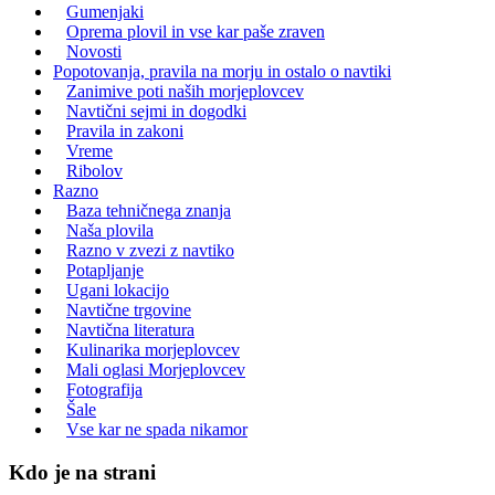
Gumenjaki
Oprema plovil in vse kar paše zraven
Novosti
Popotovanja, pravila na morju in ostalo o navtiki
Zanimive poti naših morjeplovcev
Navtični sejmi in dogodki
Pravila in zakoni
Vreme
Ribolov
Razno
Baza tehničnega znanja
Naša plovila
Razno v zvezi z navtiko
Potapljanje
Ugani lokacijo
Navtične trgovine
Navtična literatura
Kulinarika morjeplovcev
Mali oglasi Morjeplovcev
Fotografija
Šale
Vse kar ne spada nikamor
Kdo je na strani