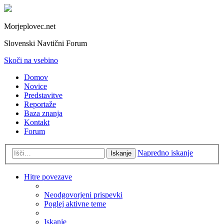
Morjeplovec.net
Slovenski Navtični Forum
Skoči na vsebino
Domov
Novice
Predstavitve
Reportaže
Baza znanja
Kontakt
Forum
Napredno iskanje
Iskanje
Hitre povezave
Neodgovorjeni prispevki
Poglej aktivne teme
Iskanje