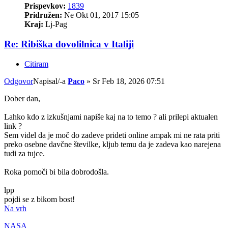
Prispevkov:
1839
Pridružen:
Ne Okt 01, 2017 15:05
Kraj:
Lj-Pag
Re: Ribiška dovolilnica v Italiji
Citiram
Odgovor
Napisal/-a
Paco
»
Sr Feb 18, 2026 07:51
Dober dan,
Lahko kdo z izkušnjami napiše kaj na to temo ? ali prilepi aktualen
link ?
Sem videl da je moč do zadeve prideti online ampak mi ne rata priti
preko osebne davčne številke, kljub temu da je zadeva kao narejena
tudi za tujce.
Roka pomoči bi bila dobrodošla.
lpp
pojdi se z bikom bost!
Na vrh
NASA