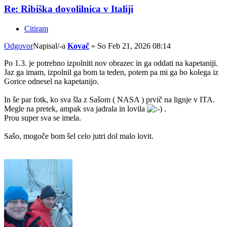
Re: Ribiška dovolilnica v Italiji
Citiram
Odgovor
Napisal/-a
Kovač
»
So Feb 21, 2026 08:14
Po 1.3. je potrebno izpolniti nov obrazec in ga oddati na kapetaniji.
Jaz ga imam, izpolnil ga bom ta teden, potem pa mi ga bo kolega iz
Gorice odnesel na kapetanijo.
In še par fotk, ko sva šla z Sašom ( NASA ) prvič na lignje v ITA.
Megle na pretek, ampak sva jadrala in lovila
.
Prou super sva se imela.
Sašo, mogoče bom šel celo jutri dol malo lovit.