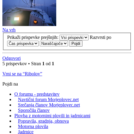
Na vrh
Prikaži prispevke prejšnjih:
Razvrsti po
Odgovori
5 prispevkov • Stran
1
od
1
Vrni se na “Ribolov”
Pojdi na
O forumu - predstavitev
Navtični forum Morjeplovec.net
Srečanja članov Morjeplovec.net
Sporočila članov
Plovba z motornimi plovili in jadrnicami
Popravila, gradnja, obnova
Motorna plovila
Jadrnice