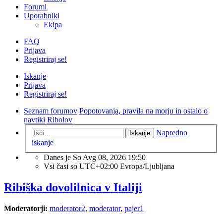
Forumi
Uporabniki
Ekipa
FAQ
Prijava
Registriraj se!
Iskanje
Prijava
Registriraj se!
Seznam forumov
Popotovanja, pravila na morju in ostalo o
navtiki
Ribolov
Napredno
Iskanje
iskanje
Danes je So Avg 08, 2026 19:50
Vsi časi so UTC+02:00 Evropa/Ljubljana
Ribiška dovolilnica v Italiji
Moderatorji:
moderator2
,
moderator
,
pajer1