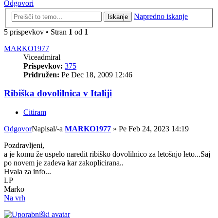
Odgovori
Napredno iskanje
Iskanje
5 prispevkov • Stran
1
od
1
MARKO1977
Viceadmiral
Prispevkov:
375
Pridružen:
Pe Dec 18, 2009 12:46
Ribiška dovolilnica v Italiji
Citiram
Odgovor
Napisal/-a
MARKO1977
»
Pe Feb 24, 2023 14:19
Pozdravljeni,
a je komu že uspelo naredit ribiško dovolilnico za letošnjo leto...Saj
po novem je zadeva kar zakoplicirana..
Hvala za info...
LP
Marko
Na vrh