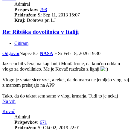
Admiral
Prispevkov:
798
Pridružen:
Sr Sep 11, 2013 15:07
Kraj:
Dobrova pri LJ
Re: Ribiška dovolilnica v Italiji
Citiram
Odgovor
Napisal/-a
NASA
»
Sr Feb 18, 2026 19:30
Jaz sem bil včeraj na kapitaniji Monfalcone, da končno oddam
vlogo za dovolilnico. Me je Kovač razdražu z lignji
Vlogo je vratar sicer vzel, a rekel, da do marca ne jemljejo vlog, saj
z marcem prehajajo na APP
Tako, da do takrat sem samo v vlogi krmarja. Tudi to je nekaj
Na vrh
Kovač
Admiral
Prispevkov:
671
Pridružen:
Sr Okt 02, 2019 22:01