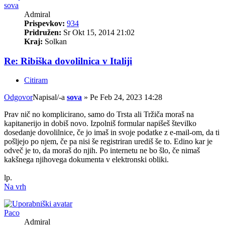
sova
Admiral
Prispevkov:
934
Pridružen:
Sr Okt 15, 2014 21:02
Kraj:
Solkan
Re: Ribiška dovolilnica v Italiji
Citiram
Odgovor
Napisal/-a
sova
»
Pe Feb 24, 2023 14:28
Prav nič no komplicirano, samo do Trsta ali Tržiča moraš na
kapitanerijo in dobiš novo. Izpolniš formular napišeš številko
dosedanje dovolilnice, če jo imaš in svoje podatke z e-mail-om, da ti
pošljejo po njem, če pa nisi še registriran urediš še to. Edino kar je
odveč je to, da moraš do njih. Po internetu ne bo šlo, če nimaš
kakšnega njihovega dokumenta v elektronski obliki.
lp.
Na vrh
Paco
Admiral