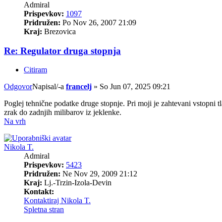
Admiral
Prispevkov:
1097
Pridružen:
Po Nov 26, 2007 21:09
Kraj:
Brezovica
Re: Regulator druga stopnja
Citiram
Odgovor
Napisal/-a
francelj
»
So Jun 07, 2025 09:21
Poglej tehnične podatke druge stopnje. Pri moji je zahtevani vstopni tla
zrak do zadnjih milibarov iz jeklenke.
Na vrh
Nikola T.
Admiral
Prispevkov:
5423
Pridružen:
Ne Nov 29, 2009 21:12
Kraj:
Lj.-Trzin-Izola-Devin
Kontakt:
Kontaktiraj Nikola T.
Spletna stran