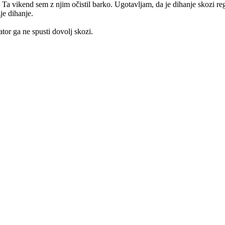
a vikend sem z njim očistil barko. Ugotavljam, da je dihanje skozi regu
je dihanje.
tor ga ne spusti dovolj skozi.