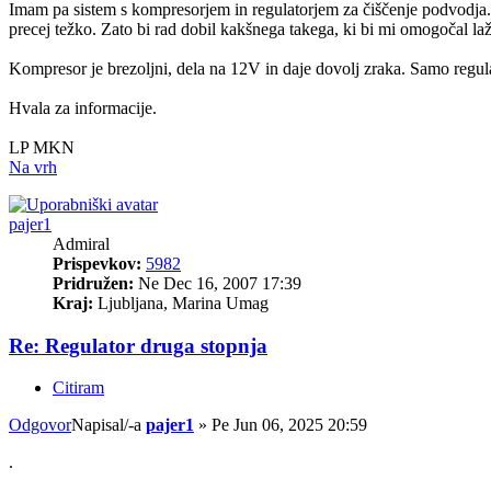
Imam pa sistem s kompresorjem in regulatorjem za čiščenje podvodja. T
precej težko. Zato bi rad dobil kakšnega takega, ki bi mi omogočal laž
Kompresor je brezoljni, dela na 12V in daje dovolj zraka. Samo regula
Hvala za informacije.
LP MKN
Na vrh
pajer1
Admiral
Prispevkov:
5982
Pridružen:
Ne Dec 16, 2007 17:39
Kraj:
Ljubljana, Marina Umag
Re: Regulator druga stopnja
Citiram
Odgovor
Napisal/-a
pajer1
»
Pe Jun 06, 2025 20:59
.