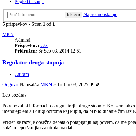
Pogled tiskanja
Napredno iskanje
Iskanje
5 prispevkov • Stran
1
od
1
MKN
Admiral
Prispevkov:
773
Pridružen:
Sr Sep 03, 2014 12:51
Regulator druga stopnja
Citiram
Odgovor
Napisal/-a
MKN
»
To Jun 03, 2025 09:49
Lep pozdrav,
Potreboval bi informacijo o regulatorjih druge stopnje. Kot sem lahko pre
imenujejo eni ali drugi oziroma kaj kupiti, da bi bilo dihanje čim lažje.
Preden se razvije obsežna debata o potapljanju naj povem, da me pota
kakšno lepo školjko za otroke na dah.