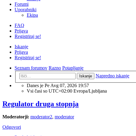
Forumi
Uporabniki
Ekipa
FAQ
Prijava
Registriraj se!
Iskanje
Prijava
Registriraj se!
Seznam forumov
Razno
Potapljanje
Napredno iskanje
Iskanje
Danes je Pe Avg 07, 2026 19:57
Vsi časi so UTC+02:00 Evropa/Ljubljana
Regulator druga stopnja
Moderatorji:
moderator2
,
moderator
Odgovori