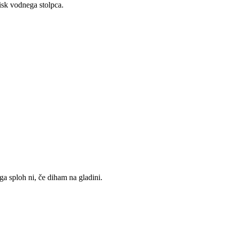
isk vodnega stolpca.
ga sploh ni, če diham na gladini.