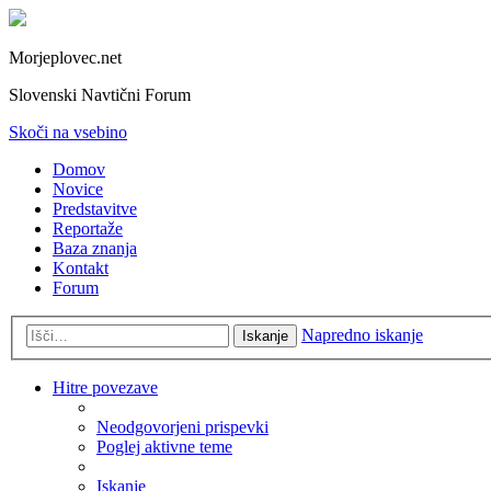
Morjeplovec.net
Slovenski Navtični Forum
Skoči na vsebino
Domov
Novice
Predstavitve
Reportaže
Baza znanja
Kontakt
Forum
Napredno iskanje
Iskanje
Hitre povezave
Neodgovorjeni prispevki
Poglej aktivne teme
Iskanje