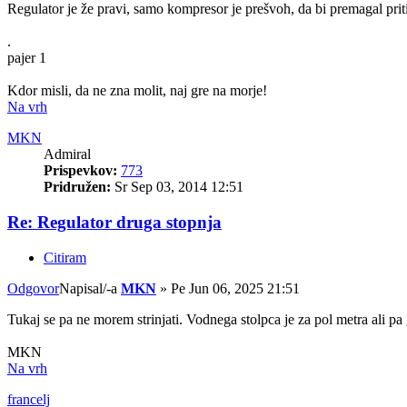
Regulator je že pravi, samo kompresor je prešvoh, da bi premagal prit
.
pajer 1
Kdor misli, da ne zna molit, naj gre na morje!
Na vrh
MKN
Admiral
Prispevkov:
773
Pridružen:
Sr Sep 03, 2014 12:51
Re: Regulator druga stopnja
Citiram
Odgovor
Napisal/-a
MKN
»
Pe Jun 06, 2025 21:51
Tukaj se pa ne morem strinjati. Vodnega stolpca je za pol metra ali pa 
MKN
Na vrh
francelj