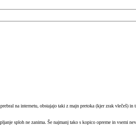
bral na internetu, obstajajo taki z majn pretoka (kjer zrak vlečeš) in tak
pljanje sploh ne zanima. Še najmanj tako s kopico opreme in vsemi nev