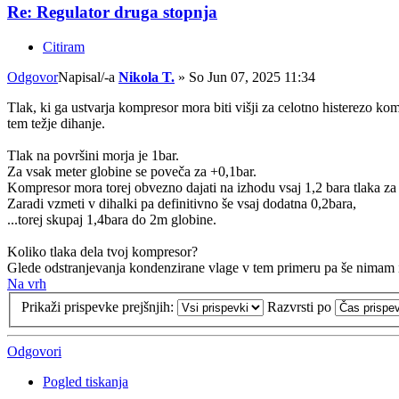
Re: Regulator druga stopnja
Citiram
Odgovor
Napisal/-a
Nikola T.
»
So Jun 07, 2025 11:34
Tlak, ki ga ustvarja kompresor mora biti višji za celotno histerezo ko
tem težje dihanje.
Tlak na površini morja je 1bar.
Za vsak meter globine se poveča za +0,1bar.
Kompresor mora torej obvezno dajati na izhodu vsaj 1,2 bara tlaka z
Zaradi vzmeti v dihalki pa definitivno še vsaj dodatna 0,2bara,
...torej skupaj 1,4bara do 2m globine.
Koliko tlaka dela tvoj kompresor?
Glede odstranjevanja kondenzirane vlage v tem primeru pa še nimam 
Na vrh
Prikaži prispevke prejšnjih:
Razvrsti po
Odgovori
Pogled tiskanja