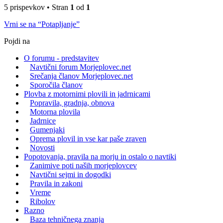
5 prispevkov • Stran
1
od
1
Vrni se na “Potapljanje”
Pojdi na
O forumu - predstavitev
Navtični forum Morjeplovec.net
Srečanja članov Morjeplovec.net
Sporočila članov
Plovba z motornimi plovili in jadrnicami
Popravila, gradnja, obnova
Motorna plovila
Jadrnice
Gumenjaki
Oprema plovil in vse kar paše zraven
Novosti
Popotovanja, pravila na morju in ostalo o navtiki
Zanimive poti naših morjeplovcev
Navtični sejmi in dogodki
Pravila in zakoni
Vreme
Ribolov
Razno
Baza tehničnega znanja