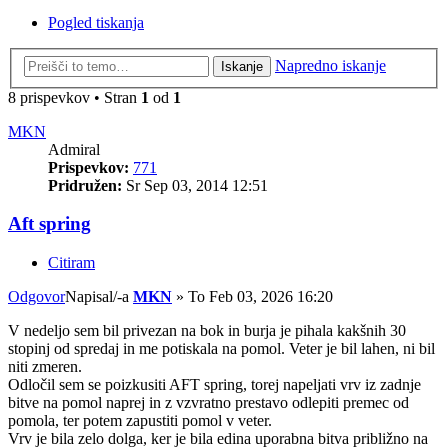
Pogled tiskanja
Napredno iskanje
Iskanje
8 prispevkov • Stran
1
od
1
MKN
Admiral
Prispevkov:
771
Pridružen:
Sr Sep 03, 2014 12:51
Aft spring
Citiram
Odgovor
Napisal/-a
MKN
»
To Feb 03, 2026 16:20
V nedeljo sem bil privezan na bok in burja je pihala kakšnih 30
stopinj od spredaj in me potiskala na pomol. Veter je bil lahen, ni bil
niti zmeren.
Odločil sem se poizkusiti AFT spring, torej napeljati vrv iz zadnje
bitve na pomol naprej in z vzvratno prestavo odlepiti premec od
pomola, ter potem zapustiti pomol v veter.
Vrv je bila zelo dolga, ker je bila edina uporabna bitva približno na