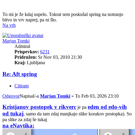
To mi je že kdaj uspelo. Tokrat sem poskušal spring na notranjo
bitvo in vrv naprej, pa ni šlo.
Na vrh
Marjan Tomki
Admiral
Prispevkov:
6231
Pridružen:
Sr Nov 03, 2010 21:30
Kraj:
Ljubljana
Re: Aft spring
Citiram
Odgovor
Napisal/-a
Marjan Tomki
»
To Feb 03, 2026 23:10
Kristjanov postopek v rikverc
eden od edo-vih
je pa
od tukaj
, samo da tam zdaj manjkajo slike korakov postopka). So
pa slike za zdaj še tukaj
na eNavtika: