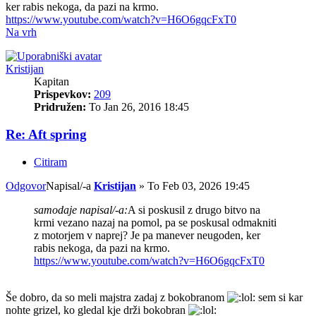
ker rabis nekoga, da pazi na krmo.
https://www.youtube.com/watch?v=H6O6gqcFxT0
Na vrh
Kristijan
Kapitan
Prispevkov:
209
Pridružen:
To Jan 26, 2016 18:45
Re: Aft spring
Citiram
Odgovor
Napisal/-a
Kristijan
»
To Feb 03, 2026 19:45
samodaje napisal/-a:
A si poskusil z drugo bitvo na
krmi vezano nazaj na pomol, pa se poskusal odmakniti
z motorjem v naprej? Je pa manever neugoden, ker
rabis nekoga, da pazi na krmo.
https://www.youtube.com/watch?v=H6O6gqcFxT0
Še dobro, da so meli majstra zadaj z bokobranom
sem si kar
nohte grizel, ko gledal kje drži bokobran