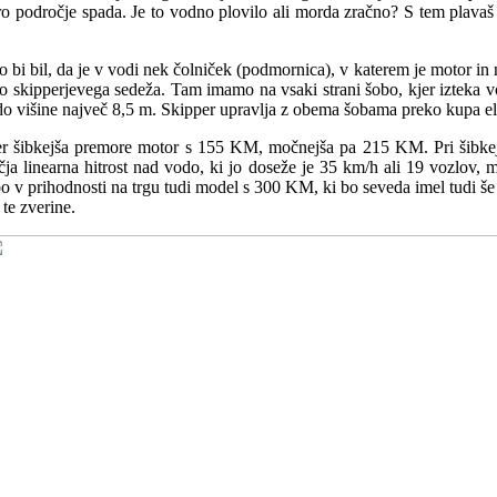
ero področje spada. Je to vodno plovilo ali morda zračno? S tem plavaš
 bi bil, da je v vodi nek čolniček (podmornica), v katerem je motor i
o skipperjevega sedeža. Tam imamo na vsaki strani šobo, kjer izteka voda
o višine največ 8,5 m. Skipper upravlja z obema šobama preko kupa elek
icer šibkejša premore motor s 155 KM, močnejša pa 215 KM. Pri šibkejš
a linearna hitrost nad vodo, ki jo doseže je 35 km/h ali 19 vozlov, 
a bo v prihodnosti na trgu tudi model s 300 KM, ki bo seveda imel tudi š
te zverine.