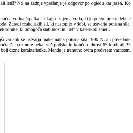
 ali letiš? No na zadnje vprašanje je odgovor po ogledu kar jasen. Ko
n močna vodna črpalka. Tukaj se zajema voda, ki jo potem preko debele
. Zaradi reakcijskih sil, ki nastopijo v šobi, se ustvarja potisna sila,
tronike, ki omogoča stabilnost in “let” v katerikoli smeri.
i varianti se ustvarja maksimalna potisna sila 1900 N, ali povedano
močnejši pa zmore nekaj več potiska in končno hitrost 65 km/h ali 35
e bolj drzne karakteristike. Menda je trenutno ovira predvsem varnostni