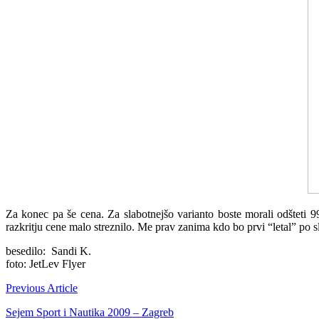
Za konec pa še cena. Za slabotnejšo varianto boste morali odštet
razkritju cene malo streznilo. Me prav zanima kdo bo prvi “letal” po
besedilo: Sandi K.
foto: JetLev Flyer
Previous Article
Sejem Sport i Nautika 2009 – Zagreb