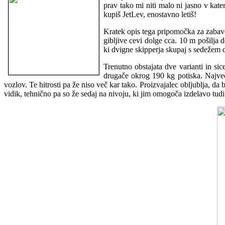
prav tako mi niti malo ni jasno v kat
kupiš JetLev, enostavno letiš!
Kratek opis tega pripomočka za zabavo
gibljive cevi dolge cca. 10 m pošilja d
ki dvigne skipperja skupaj s sedežem d
Trenutno obstajata dve varianti in s
drugače okrog 190 kg potiska. Največj
vozlov. Te hitrosti pa že niso več kar tako. Proizvajalec obljublja, d
vidik, tehnično pa so že sedaj na nivoju, ki jim omogoča izdelavo tudi 