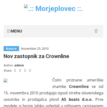
Search
MENU
for:
November 25, 2010
Novice
Nov zastopnik za Crownline
Author:
admin
Share:
Čolni priznane ameriške
znamke
Crownline
se od
15. novembra 2010 prodajajo izpod strehe slovenskega
uvoznika in prodajalca plovil
AS boats d.o.o.
Prve
modele si boste lahko ogledali v njihovem razstavnem