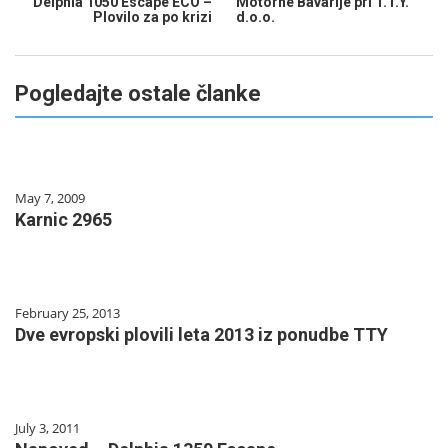
Delphia 1050 Escape ECO –
Motorne Bavarije pri T.T.Y.
Plovilo za po krizi
d.o.o.
Pogledajte ostale članke
May 7, 2009
Karnic 2965
February 25, 2013
Dve evropski plovili leta 2013 iz ponudbe TTY
July 3, 2011