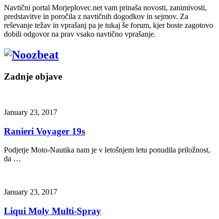
Navtični portal Morjeplovec.net vam prinaša novosti, zanimivosti,
predstavitve in poročila z navtičnih dogodkov in sejmov. Za
reševanje težav in vprašanj pa je tukaj še forum, kjer boste zagotovo
dobili odgovor na prav vsako navtično vprašanje.
Zadnje objave
January 23, 2017
Ranieri Voyager 19s
Podjetje Moto-Nautika nam je v letošnjem letu ponudila priložnost,
da …
January 23, 2017
Liqui Moly Multi-Spray