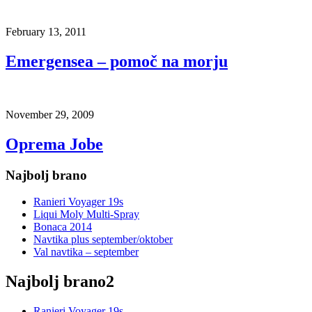
February 13, 2011
Emergensea – pomoč na morju
November 29, 2009
Oprema Jobe
Najbolj brano
Ranieri Voyager 19s
Liqui Moly Multi-Spray
Bonaca 2014
Navtika plus september/oktober
Val navtika – september
Najbolj brano2
Ranieri Voyager 19s