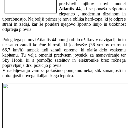
predstavil njihov novi model
Atlantis 44
, ki se ponaša s športno
eleganco , modernim dizajnom in
uporabnostjo. Najboljši primer je nova oblika hard-topa, ki je odprt s
strani in zadaj, kar še poudari njegovo športno linijo in udobnost
odprtega plovila.
Poleg tega pa novi Atlantis 44 ponuja obilo užitkov v navigaciji in to
ne samo zaradi končne hitrosti, ki jo doseže (36 vozlov oziroma
66,7 km/h), ampak tudi zaradi opreme, ki olajša delo vsakemu
kapitanu. Tu velja omeniti predvsem joystick za manevriranje ter
Sky Hook, ki s pomočjo satelitov in elektronike brez ročnega
popravljanja drži pozicijo plovila.
V nadaljevanju vam za pokušino ponujamo nekaj slik zunanjosti in
notranjosti novega italijanskega lepotca.