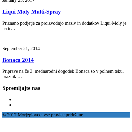
January 23, 2017
Liqui Moly Multi-Spray
Priznano podjetje za proizvodnjo maziv in dodatkov Liqui-Moly je
na tr…
September 21, 2014
Bonaca 2014
Priprave na že 3. mednarodni dogodek Bonaca so v polnem teku,
praznik …
Spremljajte nas
© 2017 Morjeplovec; vse pravice pridržane