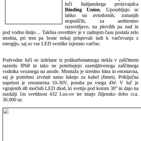
luči Italijanskega proizvajalca
Binding Union
. Uporabljajo se
lahko na avtodomih, zunanjih
stopniščih, za ambientno
razsvetljavo, na plovilih pa nad in
pod vodno linijo… Takšna osvetlitev je v zadnjem času postala zelo
modna, pri tem pa boste nekaj prispevali tudi k varčevanju z
energijo, saj so vse LED svetilke izjemno varčne.
Podvodne luči so izdelane iz polikarbonatnega stekla v zaščitnem
razredu IP68 in tako ne potrebujejo ozemljitvenega zaščitnega
vodnika vezanega na anode. Montaža je izredno hitra in enostavna,
saj je potrebno izvrtati samo luknjo za kabel (6mm). Priključna
napetost je enosmerna 10-30V, poraba pa vsega 4W. V luč je
vgrajenih 48 močnih LED diod, ki svetijo pod kotom 30° in dajo na
razdalji 1m svetilnost 432 Lux-ov ter imajo žiljensko dobo cca.
30.000 ur.