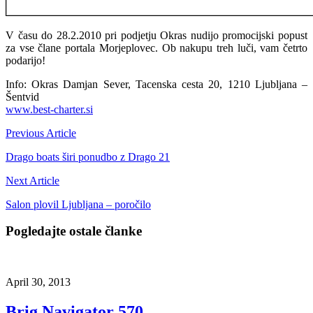
V času do 28.2.2010 pri podjetju Okras nudijo promocijski popust
za vse člane portala Morjeplovec. Ob nakupu treh luči, vam četrto
podarijo!
Info: Okras Damjan Sever, Tacenska cesta 20, 1210 Ljubljana –
Šentvid
www.best-charter.si
Previous Article
Drago boats širi ponudbo z Drago 21
Next Article
Salon plovil Ljubljana – poročilo
Pogledajte ostale članke
April 30, 2013
Brig Navigator 570