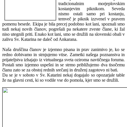
tradicionalnim morjeplovskim
kostanjevim piknikom. Seveda
nismo ostali samo pri kostanju,
temveč je piknik izzvenel v pravem
pomenu besede. Ekipa je bila precej podobno kot lani, spoznali smo
tudi nekaj novih članov, pogrešali pa nekatere zveste člane, ki žal
niso utegnili priti. Enako kot lani, smo se družili na slovenski obali v
zalivu Sv. Katarina ne daleč od Ankarana.
Naša druščina članov je izjemno pisana in prav zanimivo je, ko se
redno dobivamo in strnjujemo vtise. Zametki našega poznanstva in
prijateljstva izhajajo iz virtualnega sveta oziroma navtičnega foruma.
Postali smo izjemno uspešni in se strmo približujemo dva tisočemu
članu zato se za obstoj rednih srečanj in druženj zagotovo ni bati.
Da se je v soboto v Sv. Katarini nekaj dogajalo so opozarjale table
že na glavni cesti, ki so vodile vse do pomola, kjer smo se družili.