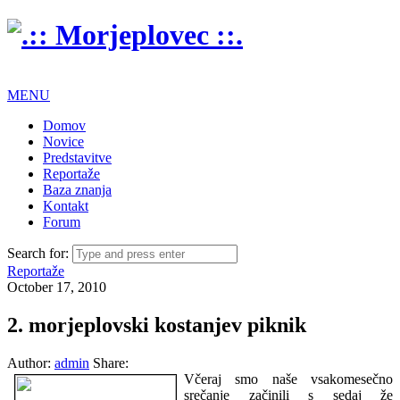
MENU
Domov
Novice
Predstavitve
Reportaže
Baza znanja
Kontakt
Forum
Search for:
Reportaže
October 17, 2010
2. morjeplovski kostanjev piknik
Author:
admin
Share:
Včeraj smo naše vsakomesečno
srečanje začinili s sedaj že