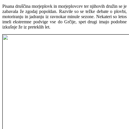
Pisana druščina morjeplovk in morjeplovcev ter njihovih družin se je
zabavala že zgodaj popoldan. Razvile so se težke debate o plovbi,
motoriranju in jadranju iz ravnokar minule sezone. Nekateri so letos
imeli ekstremne podvige vse do Grčije, spet drugi imajo podobne
izkušnje že iz preteklih let.