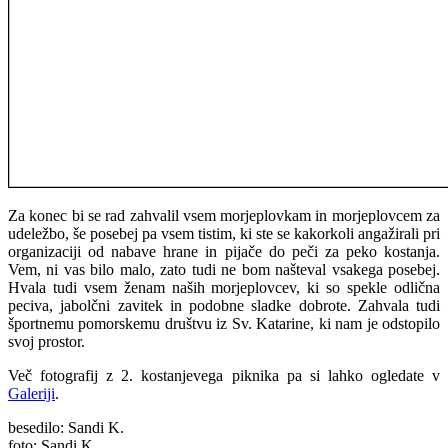
Za konec bi se rad zahvalil vsem morjeplovkam in morjeplovcem za
udeležbo, še posebej pa vsem tistim, ki ste se kakorkoli angažirali pri
organizaciji od nabave hrane in pijače do peči za peko kostanja.
Vem, ni vas bilo malo, zato tudi ne bom našteval vsakega posebej.
Hvala tudi vsem ženam naših morjeplovcev, ki so spekle odlična
peciva, jabolčni zavitek in podobne sladke dobrote. Zahvala tudi
športnemu pomorskemu društvu iz Sv. Katarine, ki nam je odstopilo
svoj prostor.
Več fotografij z 2. kostanjevega piknika pa si lahko ogledate v
Galeriji
.
besedilo: Sandi K.
foto: Sandi K.