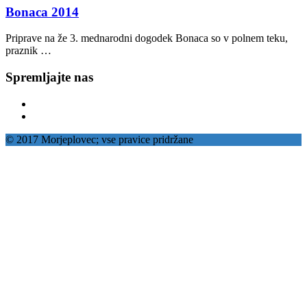
Bonaca 2014
Priprave na že 3. mednarodni dogodek Bonaca so v polnem teku,
praznik …
Spremljajte nas
© 2017 Morjeplovec; vse pravice pridržane