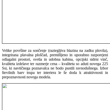
Velike površine za sončenje (raztegljiva blazina na zadku plovila),
integrirana plavalna ploščad, premišljeno in uporabno razporejeni
odlagalni prostori, svetla in udobna kabina, opcijski sidrni vinč,
kvaliteta izdelave ter razmerje cena – kvaliteta so aduti novega 225
Ssi, ki navtičnega poznavalca ne bodo pustili ravnodušnega. Izbor
številnih barv trupa ter interiera le še doda k atraktivnosti in
prepoznavnosti novega modela.