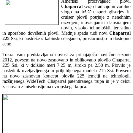
Ameriški proizvajalec plovil
Chaparral
svojo tradicijo in vodilno
vlogo na tržišču sport gliserjev in
cruiser plovil potrjuje z nenehnim
razvojem, inovacijami in lansiranjem
novih, visoko tehnoloških ter stilno
in uporabno dovršenih plovil. Mednje spada tudi novi
Chaparral
225 Ssi
, ki postreže s kabinsko eleganco, prostornostjo in dostopno
ceno.
Tokrat vam predstavljamo novost za prihajajočo navtično sezono
2012, povsem na novo zasnovano in oblikovano plovilo Chaparral
225 Ssi, ki v dolžino meri 7,25 m, široko pa 2,50 m. Plovilo je
naslednik uveljavljenega in priljubljenega modela 215 Ssi. Povsem
na novo zasnovan koncept plovila 225 temelji na tehnologiji
razširjenega WideTech Chaparral patentiranega trupa in je v celoti
zasnovan z miselnostjo na evropskega kupca.