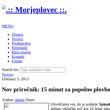
MENU
Domov
Novice
Predstavitve
Reportaže
Baza znanja
Kontakt
Forum
Search for:
Novice
February 5, 2013
Nov priročnik: 15 minut za popolno plovb
Author:
admin
Share:
Obveščamo vas, da je podjetje
Spinak
skrbno vključila več kot 10 letne izk