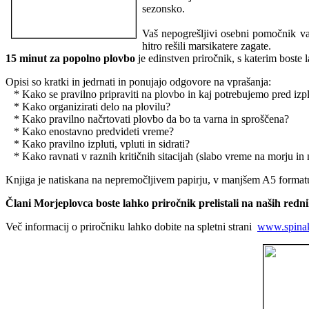
sezonsko.
Vaš nepogrešljivi osebni pomočnik vas
hitro rešili marsikatere zagate.
15 minut za popolno plovbo
je edinstven priročnik, s katerim boste l
Opisi so kratki in jedrnati in ponujajo odgovore na vprašanja:
* Kako se pravilno pripraviti na plovbo in kaj potrebujemo pred izp
* Kako organizirati delo na plovilu?
* Kako pravilno načrtovati plovbo da bo ta varna in sproščena?
* Kako enostavno predvideti vreme?
* Kako pravilno izpluti, vpluti in sidrati?
* Kako ravnati v raznih kritičnih sitacijah (slabo vreme na morju in na 
Knjiga je natiskana na nepremočljivem papirju, v manjšem A5 formatu
Člani Morjeplovca boste lahko priročnik prelistali na naših redni
Več informacij o priročniku lahko dobite na spletni strani
www.spinak