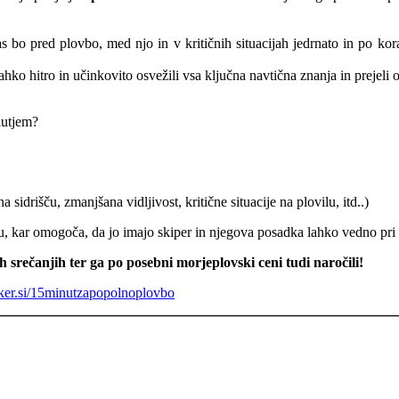
 bo pred plovbo, med njo in v kritičnih situacijah jedrnato in po kor
ahko hitro in učinkovito osvežili vsa ključna navtična znanja in prejeli 
lutjem?
sidrišču, zmanjšana vidljivost, kritične situacije na plovilu, itd..)
, kar omogoča, da jo imajo skiper in njegova posadka lahko vedno pri 
h srečanjih ter ga po posebni morjeplovski ceni tudi naročili!
er.si/15minutzapopolnoplovbo