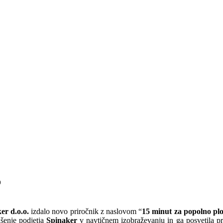
o
er d.o.o.
izdalo novo priročnik z naslovom “
15 minut za popolno pl
ušenje podjetja
Spinaker
v navtičnem izobraževanju in ga posvetila pr